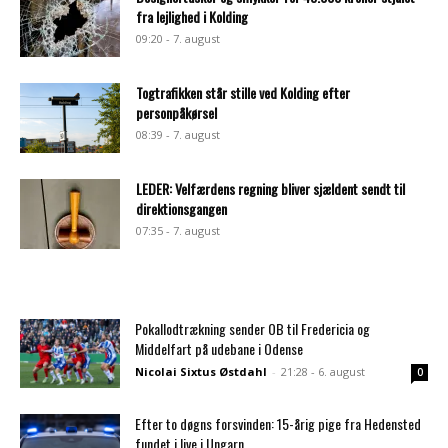
fra lejlighed i Kolding
09:20 - 7. august
Togtrafikken står stille ved Kolding efter
personpåkørsel
08:39 - 7. august
LEDER: Velfærdens regning bliver sjældent sendt til
direktionsgangen
07:35 - 7. august
Pokallodtrækning sender OB til Fredericia og
Middelfart på udebane i Odense
Nicolai Sixtus Østdahl
-
21:28 - 6. august
0
Efter to døgns forsvinden: 15-årig pige fra Hedensted
fundet i live i Ungarn