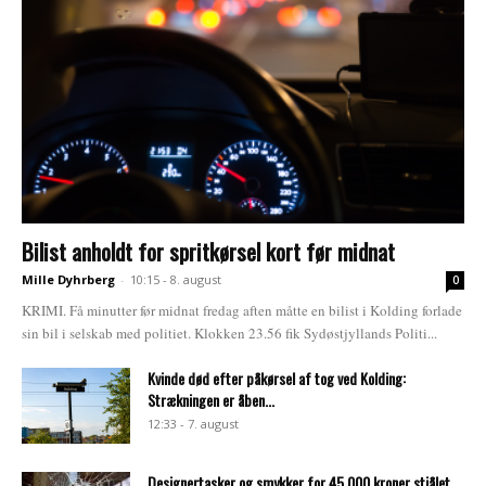
Bilist anholdt for spritkørsel kort før midnat
Mille Dyhrberg
-
10:15 - 8. august
0
KRIMI. Få minutter før midnat fredag aften måtte en bilist i Kolding forlade
sin bil i selskab med politiet. Klokken 23.56 fik Sydøstjyllands Politi...
Kvinde død efter påkørsel af tog ved Kolding:
Strækningen er åben...
12:33 - 7. august
Designertasker og smykker for 45.000 kroner stjålet