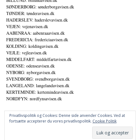
BILLUND: billundavisen.dk
SØNDERBORG: sønderborgavisen.dk
TØNDER: tønderavisen.dk
HADERSLEV: haderslevavisen.dk
VEJEN: vejenavisen.dk
AABENRAA: aabenraaavisen.dk
FREDERICIA: fredericiaavisen.dk
KOLDING: koldingavisen.dk
VEJLE: vejleavisen.dk
MIDDELFART: middelfartavisen.dk
ODENSE: odenseavisen.dk
NYBORG: nyborgavisen.dk
SVENDBORG: svendborgavisen.dk
LANGELAND: langelandavisen.dk
KERTEMINDE: kertemindeavisen.dk
NORDFYN: nordfynsavisen.dk
Privatlivspolitik og Cookies: Denne side anvender Cookies. Ved at
fortsætte accepterer du vores privatlivspolitik.
Cookie Politik
Annoncer
Udgiver
© DANSKE DIGITALE MEDIER A/S - NYHEDER, ANALYSER OG PERSPEKTIVER