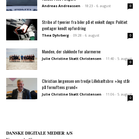
Andreas Andreassen
-
18:23 - 6. august
0
Stribe af tyverier fra biler på et enkelt døgn: Politiet
gentager kendt opfordring
Thea Dyhrberg
-
09:28 - 6. august
0
Manden, der slukkede for alarmerne
Julie Christine Skøtt Christensen
-
11:40 - 5. august
0
Christian Jørgensen om tredje Lillebæltsbro: »Jeg står
på fornuftens grund«
Julie Christine Skøtt Christensen
-
11:06 - 5. august
0
DANSKE DIGITALE MEDIER A/S