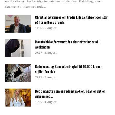
notifikationer. Den 47-årige fredericianer sidder i en IT-afdeling, hvor
skærmene blinker med røde...
Christian Jørgensen om tredje Lillebæltsbro: »Jeg står
på fornuftens grund«
11:06 - 5. august
Mountainbike forsvandt fra skur efter indbrud i
weekenden
09:27 - 5. august
Rude knust og Specialized-cykel til 40.000 kroner
stjålet fra skur
09:25 - 5. august
Det begyndte som en redningsaktion, i dag er det en
virksomhed...
16:35 - 4. august