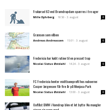
Frakørsel 63 ved Bramdrupdam spærres i tre uger
Mille Dyhrberg
-
18:50 - 3. august
0
Grænsen som våben
Andreas Andreassen
-
15:01 - 3. august
0
Fredericia har købt rutine til en presset trup
Nicolai Sixtus Østdahl
-
14:24 - 3. august
0
FC Fredericia henter midtbaneprofil hos naboerne:
Casper Jørgensen får fire år på Monjasa Park
Nicolai Sixtus Østdahl
-
13:00 - 3. august
0
Uaflåst BMW i Vamdrup blev et let bytte: Nu mangler
ejeren sin pung med...