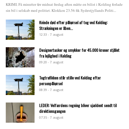
KRIMI. Få minutter før midnat fredag aften måtte en bilist i Kolding forlade
sin bil i selskab med politiet. Klokken 23.56 fik Sydøstjyllands Politi...
Kvinde død efter påkørsel af tog ved Kolding:
Strækningen er åben...
12:33 - 7. august
Designertasker og smykker for 45.000 kroner stjålet
fra lejlighed i Kolding
09:20 - 7. august
Togtrafikken står stille ved Kolding efter
personpåkørsel
08:39 - 7. august
LEDER: Velfærdens regning bliver sjældent sendt til
direktionsgangen
07:35 - 7. august