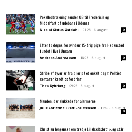
Pokallodtrækning sender OB til Fredericia og
Middelfart på udebane i Odense
Nicolai Sixtus Østdahl
-
21:28 - 6. august
0
Efter to døgns forsvinden: 15-årig pige fra Hedensted
fundet i live i Ungarn
Andreas Andreassen
-
18:23 - 6. august
0
Stribe af tyverier fra biler på et enkelt døgn: Politiet
gentager kendt opfordring
Thea Dyhrberg
-
09:28 - 6. august
0
Manden, der slukkede for alarmerne
Julie Christine Skøtt Christensen
-
11:40 - 5. august
0
Christian Jørgensen om tredje Lillebæltsbro: »Jeg står