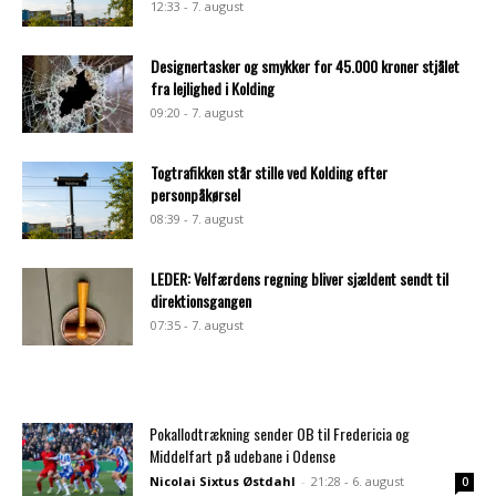
12:33 - 7. august
Designertasker og smykker for 45.000 kroner stjålet
fra lejlighed i Kolding
09:20 - 7. august
Togtrafikken står stille ved Kolding efter
personpåkørsel
08:39 - 7. august
LEDER: Velfærdens regning bliver sjældent sendt til
direktionsgangen
07:35 - 7. august
Pokallodtrækning sender OB til Fredericia og
Middelfart på udebane i Odense
Nicolai Sixtus Østdahl
-
21:28 - 6. august
0