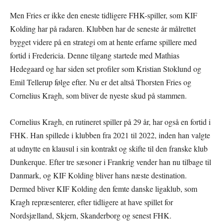
Men Fries er ikke den eneste tidligere FHK-spiller, som KIF
Kolding har på radaren. Klubben har de seneste år målrettet
bygget videre på en strategi om at hente erfarne spillere med
fortid i Fredericia. Denne tilgang startede med Mathias
Hedegaard og har siden set profiler som Kristian Stoklund og
Emil Tellerup følge efter. Nu er det altså Thorsten Fries og
Cornelius Kragh, som bliver de nyeste skud på stammen.
Cornelius Kragh, en rutineret spiller på 29 år, har også en fortid i
FHK. Han spillede i klubben fra 2021 til 2022, inden han valgte
at udnytte en klausul i sin kontrakt og skifte til den franske klub
Dunkerque. Efter tre sæsoner i Frankrig vender han nu tilbage til
Danmark, og KIF Kolding bliver hans næste destination.
Dermed bliver KIF Kolding den femte danske ligaklub, som
Kragh repræsenterer, efter tidligere at have spillet for
Nordsjælland, Skjern, Skanderborg og senest FHK.