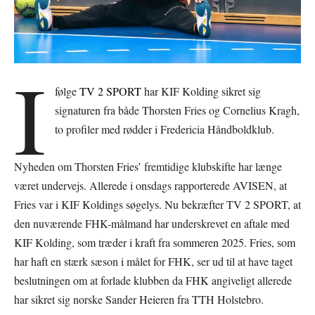
I
følge
TV 2 SPORT
har KIF Kolding sikret sig
signaturen fra både Thorsten Fries og Cornelius Kragh,
to profiler med rødder i Fredericia Håndboldklub.
Nyheden om Thorsten Fries’ fremtidige klubskifte har længe
været undervejs. Allerede i onsdags rapporterede AVISEN, at
Fries var i KIF Koldings søgelys. Nu bekræfter TV 2 SPORT, at
den nuværende FHK-målmand har underskrevet en aftale med
KIF Kolding, som træder i kraft fra sommeren 2025. Fries, som
har haft en stærk sæson i målet for FHK, ser ud til at have taget
beslutningen om at forlade klubben da FHK angiveligt allerede
har sikret sig norske Sander Heieren fra TTH Holstebro.