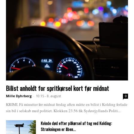
Bilist anholdt for spritkørsel kort før midnat
Mille Dyhrberg
-
10:15 - 8. august
0
KRIMI. Få minutter før midnat fredag aften måtte en bilist i Kolding forlade
sin bil i selskab med politiet. Klokken 23.56 fik Sydøstjyllands Politi...
Kvinde død efter påkørsel af tog ved Kolding:
Strækningen er åben...