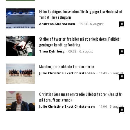
Efter to døgns forsvinden: 15-årig pige fra Hedensted
fundet i live i Ungarn
Andreas Andreassen
-
18:23 - 6. august
0
Stribe af tyverier fra biler på et enkelt døgn: Politiet
gentager kendt opfordring
Thea Dyhrberg
-
09:28 - 6. august
0
Manden, der slukkede for alarmerne
Julie Christine Skøtt Christensen
-
11:40 - 5. august
0
Christian Jørgensen om tredje Lillebæltsbro: »Jeg står
på fornuftens grund«
Julie Christine Skøtt Christensen
-
11:06 - 5. august
0