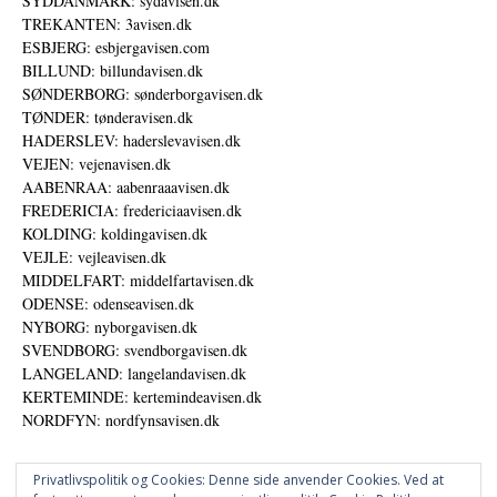
SYDDANMARK: sydavisen.dk
TREKANTEN: 3avisen.dk
ESBJERG: esbjergavisen.com
BILLUND: billundavisen.dk
SØNDERBORG: sønderborgavisen.dk
TØNDER: tønderavisen.dk
HADERSLEV: haderslevavisen.dk
VEJEN: vejenavisen.dk
AABENRAA: aabenraaavisen.dk
FREDERICIA: fredericiaavisen.dk
KOLDING: koldingavisen.dk
VEJLE: vejleavisen.dk
MIDDELFART: middelfartavisen.dk
ODENSE: odenseavisen.dk
NYBORG: nyborgavisen.dk
SVENDBORG: svendborgavisen.dk
LANGELAND: langelandavisen.dk
KERTEMINDE: kertemindeavisen.dk
NORDFYN: nordfynsavisen.dk
Privatlivspolitik og Cookies: Denne side anvender Cookies. Ved at