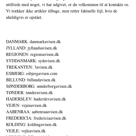
utilfreds med noget, vi har udgivet, er du velkommen til at kontakte os.
Vi trækker ikke artikler tilbage, men retter faktuelle fejl, hvis de
uheldigvis er opstået.
DANMARK: danmarkavisen.dk
JYLLAND: jyllandsavisen.dk
REGIONEN: regionsavisen.dk
SYDDANMARK: sydavisen.dk
TREKANTEN: 3avisen.dk
ESBJERG: esbjergavisen.com
BILLUND: billundavisen.dk
SØNDERBORG: sønderborgavisen.dk
TØNDER: tønderavisen.dk
HADERSLEV: haderslevavisen.dk
VEJEN: vejenavisen.dk
AABENRAA: aabenraaavisen.dk
FREDERICIA: fredericiaavisen.dk
KOLDING: koldingavisen.dk
VEJLE: vejleavisen.dk