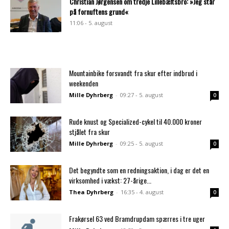
Christian Jørgensen om tredje Lillebæltsbro: »Jeg står
på fornuftens grund«
11:06 - 5. august
Mountainbike forsvandt fra skur efter indbrud i
weekenden
Mille Dyhrberg
-
09:27 - 5. august
0
Rude knust og Specialized-cykel til 40.000 kroner
stjålet fra skur
Mille Dyhrberg
-
09:25 - 5. august
0
Det begyndte som en redningsaktion, i dag er det en
virksomhed i vækst: 27-årige...
Thea Dyhrberg
-
16:35 - 4. august
0
Frakørsel 63 ved Bramdrupdam spærres i tre uger