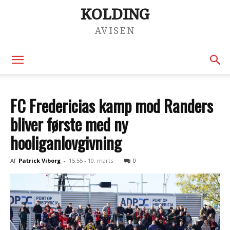
KOLDING
AVISEN
FC Fredericias kamp mod Randers
bliver første med ny
hooliganlovgivning
Af
Patrick Viborg
-
15:55 - 10. marts
0