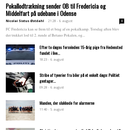
Pokallodtrækning sender OB til Fredericia og
Middelfart på udebane i Odense
Nicolai Sixtus Østdahl
-
21:28 - 6. august
0
FC Fredericia kan se frem til et brag af en pokalkamp. Torsdag aften blev
der trukket lod til 2. runde af Betano Pokalen, og...
Efter to døgns forsvinden: 15-årig pige fra Hedensted
fundet i live...
18:23 - 6. august
Stribe af tyverier fra biler på et enkelt døgn: Politiet
gentager...
09:28 - 6. august
Manden, der slukkede for alarmerne
11:40 - 5. august