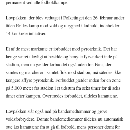
permanent ved alle fodboldkampe.
Lovpakken, der blev vedtaget i Folketinget den 26. februar under
titlen Fælles kamp mod vold og utryghed i fodbold, indeholder
14 konkrete initiativer.
Et af de mest markante er forbuddet mod pyroteknik. Det har
længe været ulovligt at besidde og benytte fyrværkeri inde på
stadion, men nu gælder forbuddet også uden for. Fans, der
samles og marcherer i samlet flok mod stadion, må således ikke
længere affyre pyroteknik. Forbuddet gælder inden for en zone
på 5.000 meter fra stadion i et tidsrum fra seks timer før til seks
timer efter kampen. Overtrædes forbuddet, tildeles karantæne.
Lovpakken slår også ned på bandemedlemmer og grove
voldsforbrydere. Dømte bandemedlemmer tildeles nu automatisk
otte års karantæne fra at gå til fodbold, mens personer dømt for