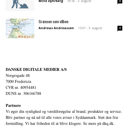
Mille Dyhrberg
-
18:50 - 3. august
0
Grænsen som våben
Andreas Andreassen
-
15:01 - 3. august
0
DANSKE DIGITALE MEDIER A/S
Norgesgade 48
7000 Fredericia
CVR nr. 40954481
DUNS nr. 306166788
Partnere
Vi øger din synlighed og værdiforøgelse af brand, produkter og service.
Bliv partner og nå ud til alle vores aviser i Syddanmark. Støt den frie
formidling. Vi har friheden til at blive klogere. Se mere på
dkq.dk.