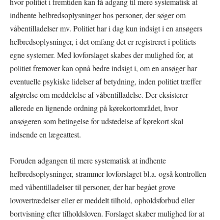
hvor politiet i fremtiden kan få adgang til mere systematisk at
indhente helbredsoplysninger hos personer, der søger om
våbentilladelser mv. Politiet har i dag kun indsigt i en ansøgers
helbredsoplysninger, i det omfang det er registreret i politiets
egne systemer. Med lovforslaget skabes der mulighed for, at
politiet fremover kan opnå bedre indsigt i, om en ansøger har
eventuelle psykiske lidelser af betydning, inden politiet træffer
afgørelse om meddelelse af våbentilladelse. Der eksisterer
allerede en lignende ordning på kørekortområdet, hvor
ansøgeren som betingelse for udstedelse af kørekort skal
indsende en lægeattest.
Foruden adgangen til mere systematisk at indhente
helbredsoplysninger, strammer lovforslaget bl.a. også kontrollen
med våbentilladelser til personer, der har begået grove
lovovertrædelser eller er meddelt tilhold, opholdsforbud eller
bortvisning efter tilholdsloven. Forslaget skaber mulighed for at