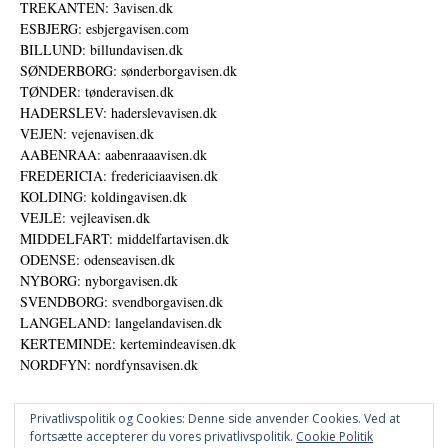
TREKANTEN: 3avisen.dk
ESBJERG: esbjergavisen.com
BILLUND: billundavisen.dk
SØNDERBORG: sønderborgavisen.dk
TØNDER: tønderavisen.dk
HADERSLEV: haderslevavisen.dk
VEJEN: vejenavisen.dk
AABENRAA: aabenraaavisen.dk
FREDERICIA: fredericiaavisen.dk
KOLDING: koldingavisen.dk
VEJLE: vejleavisen.dk
MIDDELFART: middelfartavisen.dk
ODENSE: odenseavisen.dk
NYBORG: nyborgavisen.dk
SVENDBORG: svendborgavisen.dk
LANGELAND: langelandavisen.dk
KERTEMINDE: kertemindeavisen.dk
NORDFYN: nordfynsavisen.dk
Privatlivspolitik og Cookies: Denne side anvender Cookies. Ved at
fortsætte accepterer du vores privatlivspolitik.
Cookie Politik