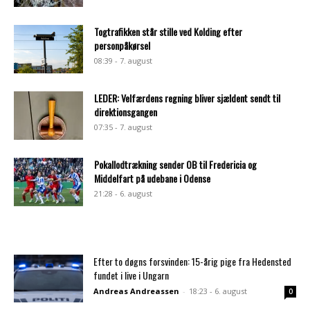
Togtrafikken står stille ved Kolding efter
personpåkørsel
08:39 - 7. august
LEDER: Velfærdens regning bliver sjældent sendt til
direktionsgangen
07:35 - 7. august
Pokallodtrækning sender OB til Fredericia og
Middelfart på udebane i Odense
21:28 - 6. august
Efter to døgns forsvinden: 15-årig pige fra Hedensted
fundet i live i Ungarn
Andreas Andreassen
-
18:23 - 6. august
0