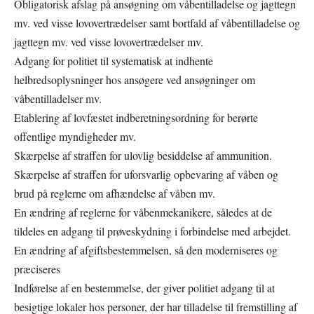
Obligatorisk afslag på ansøgning om våbentilladelse og jagttegn
mv. ved visse lovovertrædelser samt bortfald af våbentilladelse og
jagttegn mv. ved visse lovovertrædelser mv.
Adgang for politiet til systematisk at indhente
helbredsoplysninger hos ansøgere ved ansøgninger om
våbentilladelser mv.
Etablering af lovfæstet indberetningsordning for berørte
offentlige myndigheder mv.
Skærpelse af straffen for ulovlig besiddelse af ammunition.
Skærpelse af straffen for uforsvarlig opbevaring af våben og
brud på reglerne om afhændelse af våben mv.
En ændring af reglerne for våbenmekanikere, således at de
tildeles en adgang til prøveskydning i forbindelse med arbejdet.
En ændring af afgiftsbestemmelsen, så den moderniseres og
præciseres
Indførelse af en bestemmelse, der giver politiet adgang til at
besigtige lokaler hos personer, der har tilladelse til fremstilling af