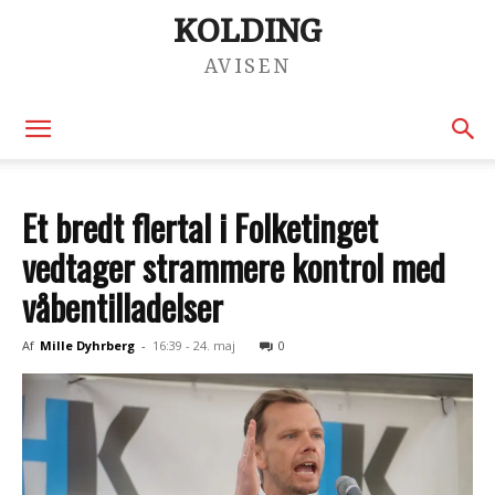
KOLDING
AVISEN
Et bredt flertal i Folketinget
vedtager strammere kontrol med
våbentilladelser
Af
Mille Dyhrberg
-
16:39 - 24. maj
0