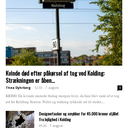
Kvinde død efter påkørsel af tog ved Kolding:
Strækningen er åben...
Thea Dyhrberg
-
12:33 - 7. august
0
KRIMI. En kvinde mistede fredag morgen livet, da hun blev ramt af et tog
øst for Kolding Station. Politi og redning rykkede ud til stedet,...
Designertasker og smykker for 45.000 kroner stjålet
fra lejlighed i Kolding
09:20 - 7. august