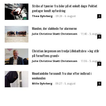
Stribe af tyverier fra biler på et enkelt døgn: Politiet
gentager kendt opfordring
Thea Dyhrberg
-
09:28 - 6. august
0
Manden, der slukkede for alarmerne
Julie Christine Skøtt Christensen
-
11:40 - 5. august
0
Christian Jørgensen om tredje Lillebæltsbro: »Jeg står
på fornuftens grund«
Julie Christine Skøtt Christensen
-
11:06 - 5. august
0
Mountainbike forsvandt fra skur efter indbrud i
weekenden
Mille Dyhrberg
-
09:27 - 5. august
0