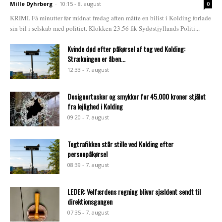
Mille Dyhrberg
-
10:15 - 8. august
0
KRIMI. Få minutter før midnat fredag aften måtte en bilist i Kolding forlade
sin bil i selskab med politiet. Klokken 23.56 fik Sydøstjyllands Politi...
Kvinde død efter påkørsel af tog ved Kolding:
Strækningen er åben...
12:33 - 7. august
Designertasker og smykker for 45.000 kroner stjålet
fra lejlighed i Kolding
09:20 - 7. august
Togtrafikken står stille ved Kolding efter
personpåkørsel
08:39 - 7. august
LEDER: Velfærdens regning bliver sjældent sendt til
direktionsgangen
07:35 - 7. august