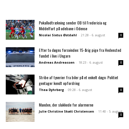
Pokallodtrækning sender OB til Fredericia og
Middelfart på udebane i Odense
Nicolai Sixtus Østdahl
-
21:28 - 6. august
0
Efter to døgns forsvinden: 15-årig pige fra Hedensted
fundet i live i Ungarn
Andreas Andreassen
-
18:23 - 6. august
0
Stribe af tyverier fra biler på et enkelt døgn: Politiet
gentager kendt opfordring
Thea Dyhrberg
-
09:28 - 6. august
0
Manden, der slukkede for alarmerne
Julie Christine Skøtt Christensen
-
11:40 - 5. august
0