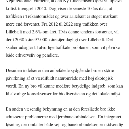
Vejdirektoratet vurderer, at den Ny Lillebæltsbro først vil opleve
kritisk trængsel i 2040. Dog viser de seneste 10 års data, at
trafikken i Trekantområdet og over Lillebælt er steget markant
mere end forventet. Fra 2012 til 2022 steg trafikken over
Lillebælt med 2,6% om året. Hvis denne tendens fortsætter, vil
der i 2030 køre 97.000 køretøjer dagligt over Lillebælt. Det
skaber udsigter til alvorlige trafikale problemer, som vil påvirke
både erhvervsliv og pendlere.
Desuden indebærer den anbefalede sydgående bro en større
påvirkning af et værdifuldt naturområde med høj økologisk
værdi. En ny bro vil kunne medføre betydelige indgreb, som kan
få alvorlige konsekvenser for biodiversiteten og det lokale miljø.
En anden væsentlig bekymring er, at den foreslåede bro ikke
adresserer problemerne med jernbaneforbindelsen. En integreret
løsning, der omfatter både vej- og baneforbindelser, er nødvendig