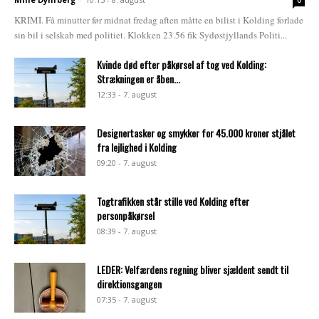
KRIMI. Få minutter før midnat fredag aften måtte en bilist i Kolding forlade
sin bil i selskab med politiet. Klokken 23.56 fik Sydøstjyllands Politi...
Kvinde død efter påkørsel af tog ved Kolding:
Strækningen er åben...
12:33 - 7. august
Designertasker og smykker for 45.000 kroner stjålet
fra lejlighed i Kolding
09:20 - 7. august
Togtrafikken står stille ved Kolding efter
personpåkørsel
08:39 - 7. august
LEDER: Velfærdens regning bliver sjældent sendt til
direktionsgangen
07:35 - 7. august