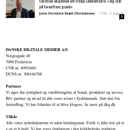
Christian Jørgensen om tredje Lillebæltsbro: »Jeg står
på fornuftens grund«
Julie Christine Skøtt Christensen
-
11:06 - 5. august
0
DANSKE DIGITALE MEDIER A/S
Norgesgade 48
7000 Fredericia
CVR nr. 40954481
DUNS nr. 306166788
Partnere
Vi øger din synlighed og værdiforøgelse af brand, produkter og service.
Bliv partner og nå ud til alle vores aviser i Syddanmark. Støt den frie
formidling. Vi har friheden til at blive klogere. Se mere på
dkq.dk.
Vilkår
Alle vores nyhedstjenester er uden betalingsmur. Fordi vi ikke tror på et
a og et b hold. Vi har vores fundament i den kildekritiske tradition,