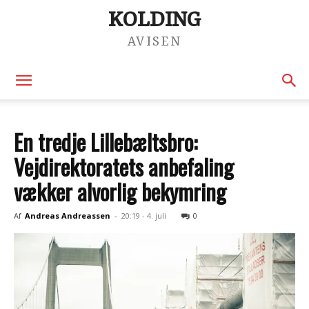
KOLDING
AVISEN
En tredje Lillebæltsbro:
Vejdirektoratets anbefaling
vækker alvorlig bekymring
Af
Andreas Andreassen
-
20:19 - 4. juli
0