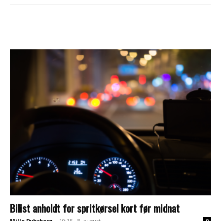
Bilist anholdt for spritkørsel kort før midnat
Mille Dyhrberg
-
10:15 - 8. august
0