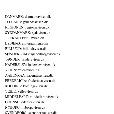
DANMARK: danmarkavisen.dk
JYLLAND: jyllandsavisen.dk
REGIONEN: regionsavisen.dk
SYDDANMARK: sydavisen.dk
TREKANTEN: 3avisen.dk
ESBJERG: esbjergavisen.com
BILLUND: billundavisen.dk
SØNDERBORG: sønderborgavisen.dk
TØNDER: tønderavisen.dk
HADERSLEV: haderslevavisen.dk
VEJEN: vejenavisen.dk
AABENRAA: aabenraaavisen.dk
FREDERICIA: fredericiaavisen.dk
KOLDING: koldingavisen.dk
VEJLE: vejleavisen.dk
MIDDELFART: middelfartavisen.dk
ODENSE: odenseavisen.dk
NYBORG: nyborgavisen.dk
SVENDBORG: svendborgavisen.dk