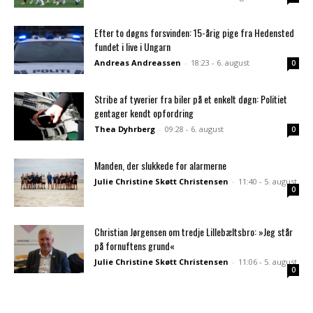
Efter to døgns forsvinden: 15-årig pige fra Hedensted
fundet i live i Ungarn
Andreas Andreassen
-
18:23 - 6. august
0
Stribe af tyverier fra biler på et enkelt døgn: Politiet
gentager kendt opfordring
Thea Dyhrberg
-
09:28 - 6. august
0
Manden, der slukkede for alarmerne
Julie Christine Skøtt Christensen
-
11:40 - 5. august
0
Christian Jørgensen om tredje Lillebæltsbro: »Jeg står
på fornuftens grund«
Julie Christine Skøtt Christensen
-
11:06 - 5. august
0