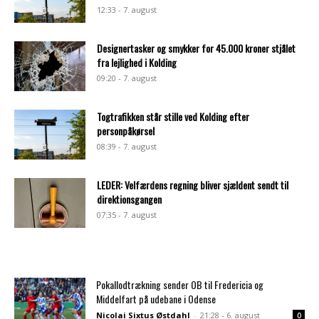
12:33 - 7. august
Designertasker og smykker for 45.000 kroner stjålet
fra lejlighed i Kolding
09:20 - 7. august
Togtrafikken står stille ved Kolding efter
personpåkørsel
08:39 - 7. august
LEDER: Velfærdens regning bliver sjældent sendt til
direktionsgangen
07:35 - 7. august
Pokallodtrækning sender OB til Fredericia og
Middelfart på udebane i Odense
Nicolai Sixtus Østdahl
-
21:28 - 6. august
0