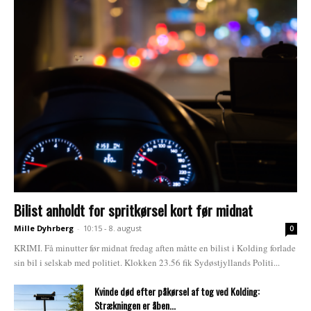
Bilist anholdt for spritkørsel kort før midnat
Mille Dyhrberg
-
10:15 - 8. august
0
KRIMI. Få minutter før midnat fredag aften måtte en bilist i Kolding forlade
sin bil i selskab med politiet. Klokken 23.56 fik Sydøstjyllands Politi...
Kvinde død efter påkørsel af tog ved Kolding:
Strækningen er åben...