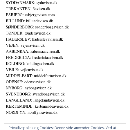
SYDDANMARK: sydavisen.dk
TREKANTEN: 3avisen.dk
ESBJERG: esbjergavisen.com
BILLUND: billundavisen.dk
SØNDERBORG: sønderborgavisen.dk
TØNDER: tønderavisen.dk
HADERSLEV: haderslevavisen.dk
VEJEN: vejenavisen.dk
AABENRAA: aabenraaavisen.dk
FREDERICIA: fredericiaavisen.dk
KOLDING: koldingavisen.dk
VEJLE: vejleavisen.dk
MIDDELFART: middelfartavisen.dk
ODENSE: odenseavisen.dk
NYBORG: nyborgavisen.dk
SVENDBORG: svendborgavisen.dk
LANGELAND: langelandavisen.dk
KERTEMINDE: kertemindeavisen.dk
NORDFYN: nordfynsavisen.dk
Privatlivspolitik og Cookies: Denne side anvender Cookies. Ved at