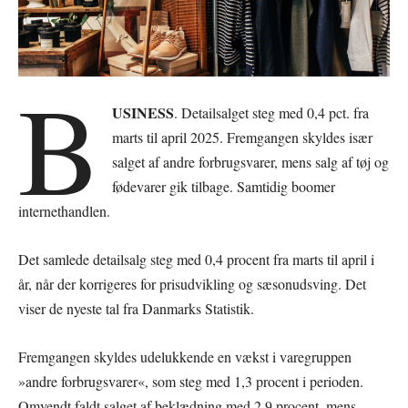
B
USINESS
. Detailsalget steg med 0,4 pct. fra
marts til april 2025. Fremgangen skyldes især
salget af andre forbrugsvarer, mens salg af tøj og
fødevarer gik tilbage. Samtidig boomer
internethandlen.
Det samlede detailsalg steg med 0,4 procent fra marts til april i
år, når der korrigeres for prisudvikling og sæsonudsving. Det
viser de nyeste tal fra Danmarks Statistik.
Fremgangen skyldes udelukkende en vækst i varegruppen
»andre forbrugsvarer«, som steg med 1,3 procent i perioden.
Omvendt faldt salget af beklædning med 2,9 procent, mens