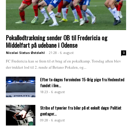
Pokallodtrækning sender OB til Fredericia og
Middelfart på udebane i Odense
Nicolai Sixtus Østdahl
-
21:28 - 6. august
0
FC Fredericia kan se frem til et brag af en pokalkamp. Torsdag aften blev
der trukket lod til 2. runde af Betano Pokalen, og...
Efter to døgns forsvinden: 15-årig pige fra Hedensted
fundet i live...
18:23 - 6. august
Stribe af tyverier fra biler på et enkelt døgn: Politiet
gentager...
09:28 - 6. august