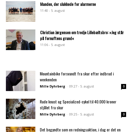
Manden, der slukkede for alarmerne
11:40 - 5. august
Christian Jørgensen om tredje Lillebæltsbro: »Jeg står
på fornuftens grund«
11:06 - 5. august
Mountainbike forsvandt fra skur efter indbrud i
weekenden
Mille Dyhrberg
-
09:27 - 5. august
0
Rude knust og Specialized-cykel til 40.000 kroner
stjålet fra skur
Mille Dyhrberg
-
09:25 - 5. august
0
Det begyndte som en redningsaktion, i dag er det en