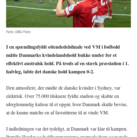
Foto: DBU Foto
I en spændingsfyldt ottendedelsfinale ved VM i fodbold
måtte Danmarks kvindelandshold bukke under for et
effektivt australsk hold. På trods af en stærk præstation i 1.
halvleg, tabte det danske hold kampen 0-2.
Den atmosfære, der mødte de danske kvinder i Sydney, var
elektrisk. Over 75.000 tilskuere fyldte stadion og skabte en
uforglemmelig kulisse til et opgør, hvor Danmark skulle bevise,
at de kunne matche en af favoritterne til at vinde VM.
I indledningen var det tydeligt, at Danmark var klar til kampen.
Pernille Harder og holdkammeraterne stormede frem og testede