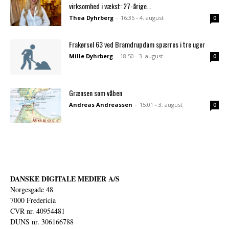
virksomhed i vækst: 27-årige...
Thea Dyhrberg
-
16:35 - 4. august
0
Frakørsel 63 ved Bramdrupdam spærres i tre uger
Mille Dyhrberg
-
18:50 - 3. august
0
Grænsen som våben
Andreas Andreassen
-
15:01 - 3. august
0
DANSKE DIGITALE MEDIER A/S
Norgesgade 48
7000 Fredericia
CVR nr. 40954481
DUNS nr. 306166788