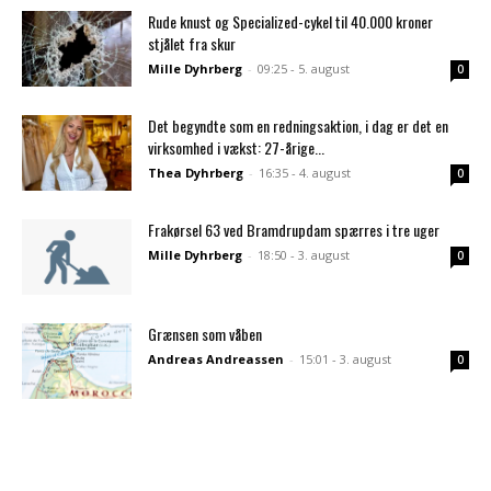
Rude knust og Specialized-cykel til 40.000 kroner
stjålet fra skur
Mille Dyhrberg
-
09:25 - 5. august
0
Det begyndte som en redningsaktion, i dag er det en
virksomhed i vækst: 27-årige...
Thea Dyhrberg
-
16:35 - 4. august
0
Frakørsel 63 ved Bramdrupdam spærres i tre uger
Mille Dyhrberg
-
18:50 - 3. august
0
Grænsen som våben
Andreas Andreassen
-
15:01 - 3. august
0