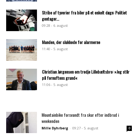
Stribe af tyverier fra biler på et enkelt døgn: Politiet
gentager...
09:28 - 6. august
Manden, der slukkede for alarmerne
11:40 - 5. august
Christian Jørgensen om tredje Lillebæltsbro: »Jeg står
på fornuftens grund«
11:06 - 5. august
Mountainbike forsvandt fra skur efter indbrud i
weekenden
Mille Dyhrberg
-
09:27 - 5. august
0