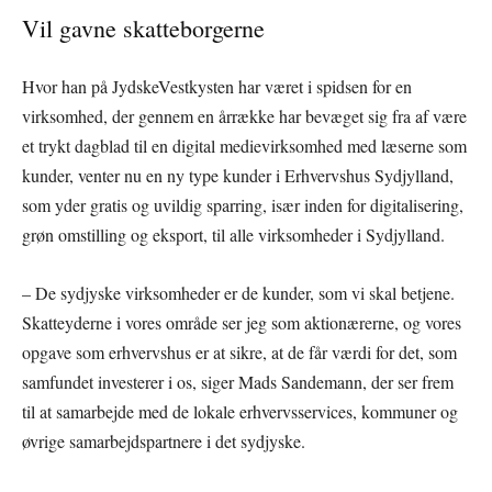
Vil gavne skatteborgerne
Hvor han på JydskeVestkysten har været i spidsen for en
virksomhed, der gennem en årrække har bevæget sig fra af være
et trykt dagblad til en digital medievirksomhed med læserne som
kunder, venter nu en ny type kunder i Erhvervshus Sydjylland,
som yder gratis og uvildig sparring, især inden for digitalisering,
grøn omstilling og eksport, til alle virksomheder i Sydjylland.
– De sydjyske virksomheder er de kunder, som vi skal betjene.
Skatteyderne i vores område ser jeg som aktionærerne, og vores
opgave som erhvervshus er at sikre, at de får værdi for det, som
samfundet investerer i os, siger Mads Sandemann, der ser frem
til at samarbejde med de lokale erhvervsservices, kommuner og
øvrige samarbejdspartnere i det sydjyske.