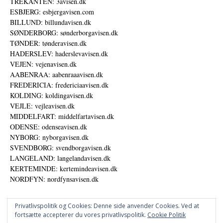
TREKANTEN: 3avisen.dk
ESBJERG: esbjergavisen.com
BILLUND: billundavisen.dk
SØNDERBORG: sønderborgavisen.dk
TØNDER: tønderavisen.dk
HADERSLEV: haderslevavisen.dk
VEJEN: vejenavisen.dk
AABENRAA: aabenraaavisen.dk
FREDERICIA: fredericiaavisen.dk
KOLDING: koldingavisen.dk
VEJLE: vejleavisen.dk
MIDDELFART: middelfartavisen.dk
ODENSE: odenseavisen.dk
NYBORG: nyborgavisen.dk
SVENDBORG: svendborgavisen.dk
LANGELAND: langelandavisen.dk
KERTEMINDE: kertemindeavisen.dk
NORDFYN: nordfynsavisen.dk
Privatlivspolitik og Cookies: Denne side anvender Cookies. Ved at
fortsætte accepterer du vores privatlivspolitik.
Cookie Politik