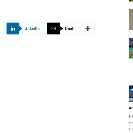
Linkedin
Email
An
KR
fo
Un