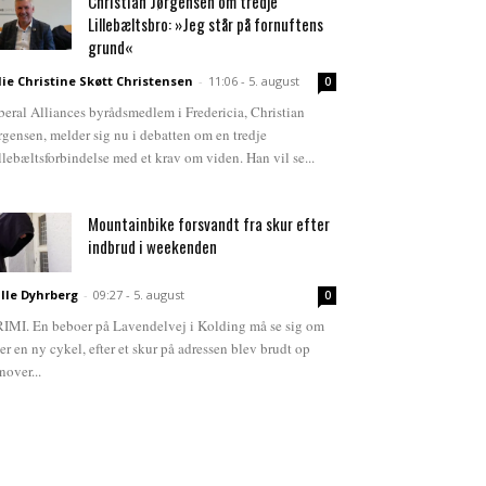
Christian Jørgensen om tredje
Lillebæltsbro: »Jeg står på fornuftens
grund«
lie Christine Skøtt Christensen
-
11:06 - 5. august
0
beral Alliances byrådsmedlem i Fredericia, Christian
rgensen, melder sig nu i debatten om en tredje
llebæltsforbindelse med et krav om viden. Han vil se...
Mountainbike forsvandt fra skur efter
indbrud i weekenden
lle Dyhrberg
-
09:27 - 5. august
0
IMI. En beboer på Lavendelvej i Kolding må se sig om
ter en ny cykel, efter et skur på adressen blev brudt op
nover...