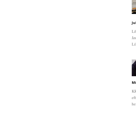
Ju
Li
Jø
Li
Mi
KR
ef
he