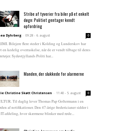
Stribe af tyverier fra biler på et enkelt
døgn: Politiet gentager kendt
opfordring
ea Dyhrberg
-
09:28 - 6. august
0
IMI. Bilejere flere steder i Kolding og Lunderskov har
et en kedelig overraskelse, når de er vendt tilbage til deres
retøjer. Sydøstjyllands Politi har...
Manden, der slukkede for alarmerne
lie Christine Skøtt Christensen
-
11:40 - 5. august
0
LTUR. Til daglig lever Thomas Pap Goltermann i en
rden af notifikationer. Den 47-årige fredericianer sidder i
 IT-afdeling, hvor skærmene blinker med røde...