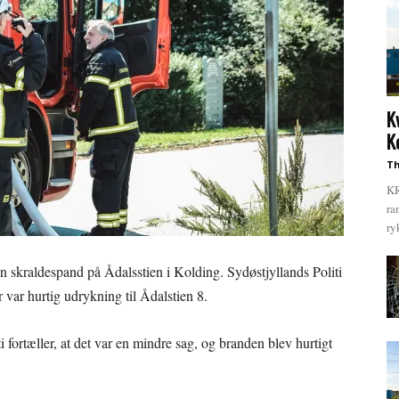
K
K
Th
KR
ra
ry
n skraldespand på Ådalsstien i Kolding. Sydøstjyllands Politi
var hurtig udrykning til Ådalstien 8.
 fortæller, at det var en mindre sag, og branden blev hurtigt