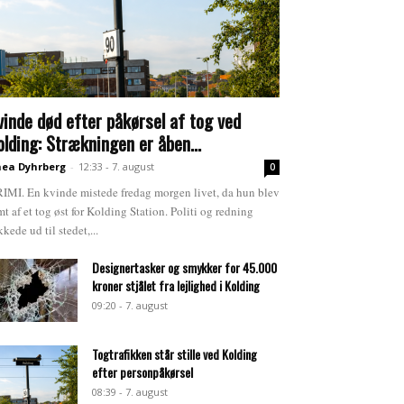
vinde død efter påkørsel af tog ved
olding: Strækningen er åben...
ea Dyhrberg
-
12:33 - 7. august
0
IMI. En kvinde mistede fredag morgen livet, da hun blev
mt af et tog øst for Kolding Station. Politi og redning
kkede ud til stedet,...
Designertasker og smykker for 45.000
kroner stjålet fra lejlighed i Kolding
09:20 - 7. august
Togtrafikken står stille ved Kolding
efter personpåkørsel
08:39 - 7. august