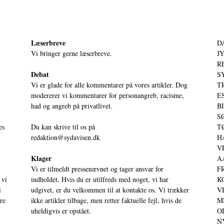
Læserbreve
D
Vi bringer gerne læserbreve.
JY
RE
Debat
S
Vi er glade for alle kommentarer på vores artikler. Dog
T
modererer vi kommentarer for personangreb, racisme,
ES
had og angreb på privatlivet.
BI
SØ
es
Du kan skrive til os på
TØ
redaktion@sydavisen.dk
HA
VE
Klager
AA
Vi er tilmeldt pressenævnet og tager ansvar for
FR
 vi
indholdet. Hvis du er utilfreds med noget, vi har
KO
i
udgivet, er du velkommen til at kontakte os. Vi trækker
VE
ere
ikke artikler tilbage, men retter faktuelle fejl, hvis de
MI
uheldigvis er opstået.
OD
NY