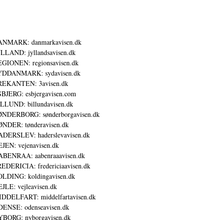
ANMARK: danmarkavisen.dk
LLAND: jyllandsavisen.dk
GIONEN: regionsavisen.dk
YDDANMARK: sydavisen.dk
REKANTEN: 3avisen.dk
BJERG: esbjergavisen.com
LLUND: billundavisen.dk
NDERBORG: sønderborgavisen.dk
NDER: tønderavisen.dk
DERSLEV: haderslevavisen.dk
JEN: vejenavisen.dk
BENRAA: aabenraaavisen.dk
EDERICIA: fredericiaavisen.dk
LDING: koldingavisen.dk
JLE: vejleavisen.dk
DDELFART: middelfartavisen.dk
ENSE: odenseavisen.dk
BORG: nyborgavisen.dk