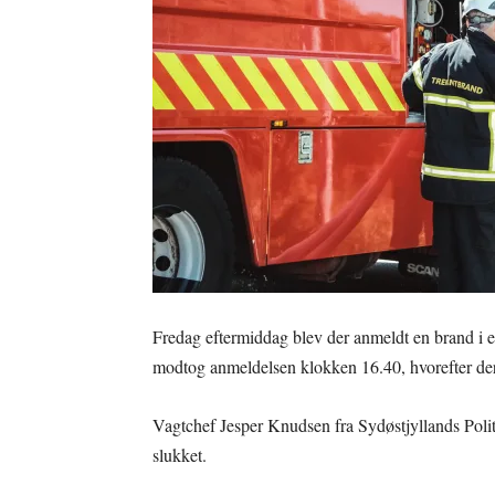
Fredag eftermiddag blev der anmeldt en brand i e
modtog anmeldelsen klokken 16.40, hvorefter der 
Vagtchef Jesper Knudsen fra Sydøstjyllands Politi
slukket.