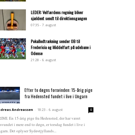
LEDER: Velfærdens regning bliver
sjældent sendt til direktionsgangen
07:35 - 7. august
Pokallodtrækning sender OB til
Fredericia og Middelfart på udebane i
Odense
21:28 - 6. august
Efter to døgns forsvinden: 15-årig pige
fra Hedensted fundet i live i Ungarn
dreas Andreassen
-
18:23 - 6. august
0
IMI. En 15-årig pige fra Hedensted, der har været
rsvundet i mere end to døgn, er torsdag fundet i live i
garn. Det oplyser Sydøstjyllands...