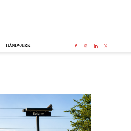
HÅNDVÆRK