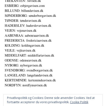
TREKANTEN: 3avisen.dk
ESBJERG: esbjergavisen.com
BILLUND: billundavisen.dk
SØNDERBORG: sønderborgavisen.dk
TØNDER: tønderavisen.dk
HADERSLEV: haderslevavisen.dk
VEJEN: vejenavisen.dk
AABENRAA: aabenraaavisen.dk
FREDERICIA: fredericiaavisen.dk
KOLDING: koldingavisen.dk
VEJLE: vejleavisen.dk
MIDDELFART: middelfartavisen.dk
ODENSE: odenseavisen.dk
NYBORG: nyborgavisen.dk
SVENDBORG: svendborgavisen.dk
LANGELAND: langelandavisen.dk
KERTEMINDE: kertemindeavisen.dk
NORDFYN: nordfynsavisen.dk
Privatlivspolitik og Cookies: Denne side anvender Cookies. Ved at
fortsætte accepterer du vores privatlivspolitik.
Cookie Politik