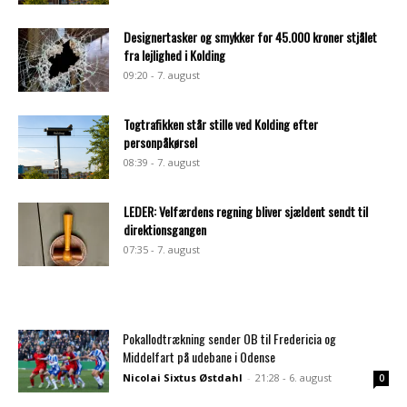
Designertasker og smykker for 45.000 kroner stjålet
fra lejlighed i Kolding
09:20 - 7. august
Togtrafikken står stille ved Kolding efter
personpåkørsel
08:39 - 7. august
LEDER: Velfærdens regning bliver sjældent sendt til
direktionsgangen
07:35 - 7. august
Pokallodtrækning sender OB til Fredericia og
Middelfart på udebane i Odense
Nicolai Sixtus Østdahl
-
21:28 - 6. august
0