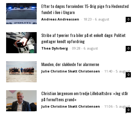
Efter to døgns forsvinden: 15-årig pige fra Hedensted
fundet i live i Ungarn
Andreas Andreassen
-
18:23 - 6. august
0
Stribe af tyverier fra biler på et enkelt døgn: Politiet
gentager kendt opfordring
Thea Dyhrberg
-
09:28 - 6. august
0
Manden, der slukkede for alarmerne
Julie Christine Skøtt Christensen
-
11:40 - 5. august
0
Christian Jørgensen om tredje Lillebæltsbro: »Jeg står
på fornuftens grund«
Julie Christine Skøtt Christensen
-
11:06 - 5. august
0