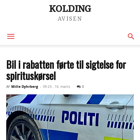
KOLDING
AVISEN
Bil i rabatten førte til sigtelse for
spirituskørsel
Af
Mille Dyhrberg
-
09:25 - 16. marts
0