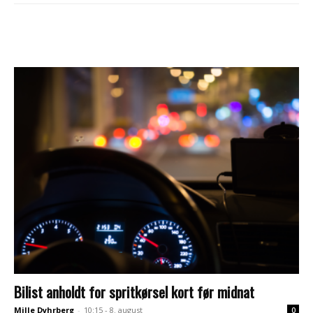
Bilist anholdt for spritkørsel kort før midnat
Mille Dyhrberg
-
10:15 - 8. august
0