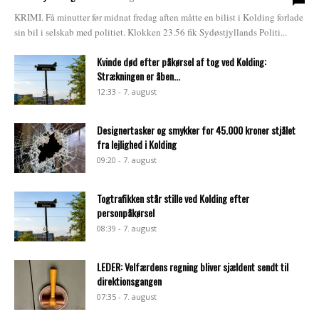
KRIMI. Få minutter før midnat fredag aften måtte en bilist i Kolding forlade
sin bil i selskab med politiet. Klokken 23.56 fik Sydøstjyllands Politi...
Kvinde død efter påkørsel af tog ved Kolding:
Strækningen er åben...
12:33 - 7. august
Designertasker og smykker for 45.000 kroner stjålet
fra lejlighed i Kolding
09:20 - 7. august
Togtrafikken står stille ved Kolding efter
personpåkørsel
08:39 - 7. august
LEDER: Velfærdens regning bliver sjældent sendt til
direktionsgangen
07:35 - 7. august