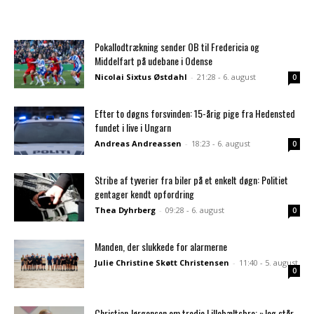
Pokallodtrækning sender OB til Fredericia og
Middelfart på udebane i Odense
Nicolai Sixtus Østdahl
-
21:28 - 6. august
0
Efter to døgns forsvinden: 15-årig pige fra Hedensted
fundet i live i Ungarn
Andreas Andreassen
-
18:23 - 6. august
0
Stribe af tyverier fra biler på et enkelt døgn: Politiet
gentager kendt opfordring
Thea Dyhrberg
-
09:28 - 6. august
0
Manden, der slukkede for alarmerne
Julie Christine Skøtt Christensen
-
11:40 - 5. august
0
Christian Jørgensen om tredje Lillebæltsbro: »Jeg står