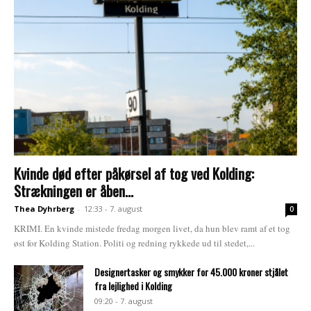
Kvinde død efter påkørsel af tog ved Kolding:
Strækningen er åben...
Thea Dyhrberg
-
12:33 - 7. august
0
KRIMI. En kvinde mistede fredag morgen livet, da hun blev ramt af et tog
øst for Kolding Station. Politi og redning rykkede ud til stedet,...
Designertasker og smykker for 45.000 kroner stjålet
fra lejlighed i Kolding
09:20 - 7. august