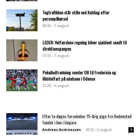
Togtrafikken står stille ved Kolding efter
personpåkørsel
08:39 - 7. august
LEDER: Velfærdens regning bliver sjældent sendt til
direktionsgangen
07:35 - 7. august
Pokallodtrækning sender OB til Fredericia og
Middelfart på udebane i Odense
21:28 - 6. august
Efter to døgns forsvinden: 15-årig pige fra Hedensted
fundet i live i Ungarn
Andreas Andreassen
-
18:23 - 6. august
0