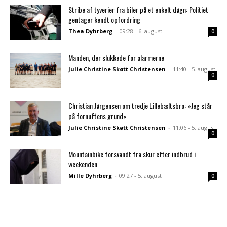
Stribe af tyverier fra biler på et enkelt døgn: Politiet
gentager kendt opfordring
Thea Dyhrberg
-
09:28 - 6. august
0
Manden, der slukkede for alarmerne
Julie Christine Skøtt Christensen
-
11:40 - 5. august
0
Christian Jørgensen om tredje Lillebæltsbro: »Jeg står
på fornuftens grund«
Julie Christine Skøtt Christensen
-
11:06 - 5. august
0
Mountainbike forsvandt fra skur efter indbrud i
weekenden
Mille Dyhrberg
-
09:27 - 5. august
0