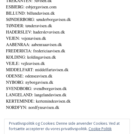
TREKANTEN: 3avisen.dk
ESBJERG: esbjergavisen.com
BILLUND: billundavisen.dk
SØNDERBORG: sønderborgavisen.dk
TØNDER: tønderavisen.dk
HADERSLEV: haderslevavisen.dk
VEJEN: vejenavisen.dk
AABENRAA: aabenraaavisen.dk
FREDERICIA: fredericiaavisen.dk
KOLDING: koldingavisen.dk
VEJLE: vejleavisen.dk
MIDDELFART: middelfartavisen.dk
ODENSE: odenseavisen.dk
NYBORG: nyborgavisen.dk
SVENDBORG: svendborgavisen.dk
LANGELAND: langelandavisen.dk
KERTEMINDE: kertemindeavisen.dk
NORDFYN: nordfynsavisen.dk
Privatlivspolitik og Cookies: Denne side anvender Cookies. Ved at
fortsætte accepterer du vores privatlivspolitik.
Cookie Politik