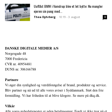
Uaflåst BMW i Vamdrup blev et let bytte: Nu mangler
ejeren sin pung med...
Thea Dyhrberg
-
10:19 - 3. august
0
DANSKE DIGITALE MEDIER A/S
Norgesgade 48
7000 Fredericia
CVR nr. 40954481
DUNS nr. 306166788
Partnere
Vi øger din synlighed og værdiforøgelse af brand, produkter og service.
Bliv partner og nå ud til alle vores aviser i Syddanmark. Støt den frie
formidling. Vi har friheden til at blive klogere. Se mere på
dkq.dk.
Vilkår
Alle vores nyhedstjenester er uden betalingsmur. Fordi vi ikke tror på et