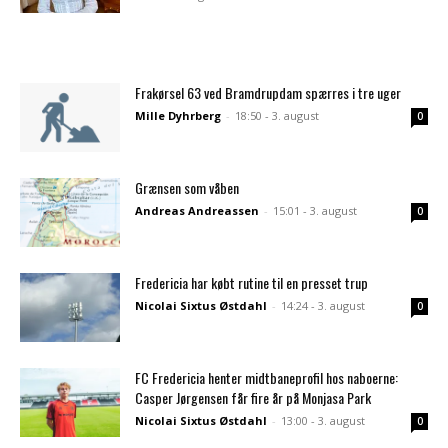
Frakørsel 63 ved Bramdrupdam spærres i tre uger
Mille Dyhrberg
-
18:50 - 3. august
0
Grænsen som våben
Andreas Andreassen
-
15:01 - 3. august
0
Fredericia har købt rutine til en presset trup
Nicolai Sixtus Østdahl
-
14:24 - 3. august
0
FC Fredericia henter midtbaneprofil hos naboerne:
Casper Jørgensen får fire år på Monjasa Park
Nicolai Sixtus Østdahl
-
13:00 - 3. august
0