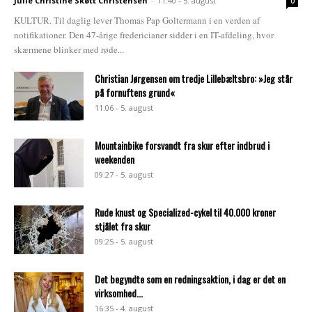
Julie Christine Skøtt Christensen
-
11:40 - 5. august
0
KULTUR. Til daglig lever Thomas Pap Goltermann i en verden af
notifikationer. Den 47-årige fredericianer sidder i en IT-afdeling, hvor
skærmene blinker med røde...
Christian Jørgensen om tredje Lillebæltsbro: »Jeg står
på fornuftens grund«
11:06 - 5. august
Mountainbike forsvandt fra skur efter indbrud i
weekenden
09:27 - 5. august
Rude knust og Specialized-cykel til 40.000 kroner
stjålet fra skur
09:25 - 5. august
Det begyndte som en redningsaktion, i dag er det en
virksomhed...
16:35 - 4. august