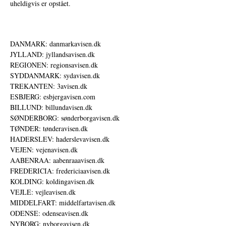
uheldigvis er opstået.
DANMARK: danmarkavisen.dk
JYLLAND: jyllandsavisen.dk
REGIONEN: regionsavisen.dk
SYDDANMARK: sydavisen.dk
TREKANTEN: 3avisen.dk
ESBJERG: esbjergavisen.com
BILLUND: billundavisen.dk
SØNDERBORG: sønderborgavisen.dk
TØNDER: tønderavisen.dk
HADERSLEV: haderslevavisen.dk
VEJEN: vejenavisen.dk
AABENRAA: aabenraaavisen.dk
FREDERICIA: fredericiaavisen.dk
KOLDING: koldingavisen.dk
VEJLE: vejleavisen.dk
MIDDELFART: middelfartavisen.dk
ODENSE: odenseavisen.dk
NYBORG: nyborgavisen.dk