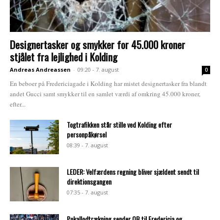
Designertasker og smykker for 45.000 kroner
stjålet fra lejlighed i Kolding
Andreas Andreassen
-
09:20 - 7. august
0
En beboer på Fredericiagade i Kolding har mistet designertasker fra blandt
andet Gucci samt smykker til en samlet værdi af omkring 45.000 kroner,
efter...
Togtrafikken står stille ved Kolding efter
personpåkørsel
08:39 - 7. august
LEDER: Velfærdens regning bliver sjældent sendt til
direktionsgangen
07:35 - 7. august
Pokallodtrækning sender OB til Fredericia og