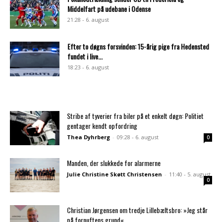
Middelfart på udebane i Odense
21:28 - 6. august
Efter to døgns forsvinden: 15-årig pige fra Hedensted
fundet i live...
18:23 - 6. august
Stribe af tyverier fra biler på et enkelt døgn: Politiet
gentager kendt opfordring
Thea Dyhrberg
-
09:28 - 6. august
0
Manden, der slukkede for alarmerne
Julie Christine Skøtt Christensen
-
11:40 - 5. august
0
Christian Jørgensen om tredje Lillebæltsbro: »Jeg står
på fornuftens grund«