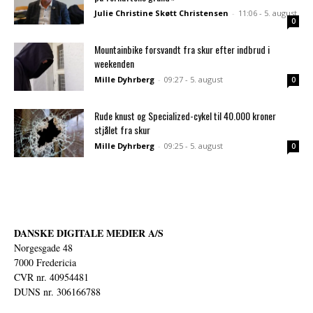
Julie Christine Skøtt Christensen
-
11:06 - 5. august
0
Mountainbike forsvandt fra skur efter indbrud i
weekenden
Mille Dyhrberg
-
09:27 - 5. august
0
Rude knust og Specialized-cykel til 40.000 kroner
stjålet fra skur
Mille Dyhrberg
-
09:25 - 5. august
0
DANSKE DIGITALE MEDIER A/S
Norgesgade 48
7000 Fredericia
CVR nr. 40954481
DUNS nr. 306166788