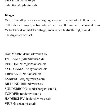
Du kan skrive til os på
redaktion@sydavisen.dk
Klager
Vi er tilmeldt pressenævnet og tager ansvar for indholdet. Hvis du er
utilfreds med noget, vi har udgivet, er du velkommen til at kontakte os.
Vi trækker ikke artikler tilbage, men retter faktuelle fejl, hvis de
uheldigvis er opstået.
DANMARK: danmarkavisen.dk
JYLLAND: jyllandsavisen.dk
REGIONEN: regionsavisen.dk
SYDDANMARK: sydavisen.dk
TREKANTEN: 3avisen.dk
ESBJERG: esbjergavisen.com
BILLUND: billundavisen.dk
SØNDERBORG: sønderborgavisen.dk
TØNDER: tønderavisen.dk
HADERSLEV: haderslevavisen.dk
VEJEN: vejenavisen.dk