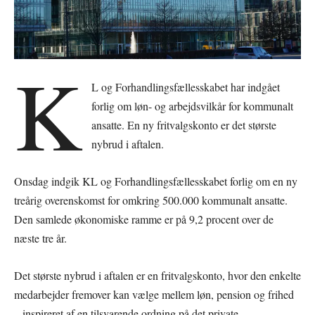
K
L og Forhandlingsfællesskabet har indgået
forlig om løn- og arbejdsvilkår for kommunalt
ansatte. En ny fritvalgskonto er det største
nybrud i aftalen.
Onsdag indgik KL og Forhandlingsfællesskabet forlig om en ny
treårig overenskomst for omkring 500.000 kommunalt ansatte.
Den samlede økonomiske ramme er på 9,2 procent over de
næste tre år.
Det største nybrud i aftalen er en fritvalgskonto, hvor den enkelte
medarbejder fremover kan vælge mellem løn, pension og frihed
– inspireret af en tilsvarende ordning på det private