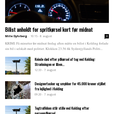
Bilist anholdt for spritkørsel kort før midnat
Mille Dyhrberg
-
10:15 - 8. august
0
KRIMI. Få minutter før midnat fredag aften måtte en bilist i Kolding forlade
sin bil i selskab med politiet. Klokken 23.56 fik Sydøstjyllands Politi...
Kvinde død efter påkørsel af tog ved Kolding:
Strækningen er åben...
12:33 - 7. august
Designertasker og smykker for 45.000 kroner stjålet
fra lejlighed i Kolding
09:20 - 7. august
Togtrafikken står stille ved Kolding efter
personpåkørsel