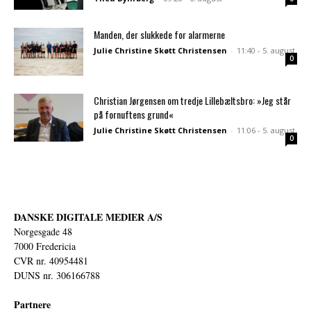
Manden, der slukkede for alarmerne
Julie Christine Skøtt Christensen
-
11:40 - 5. august
0
Christian Jørgensen om tredje Lillebæltsbro: »Jeg står
på fornuftens grund«
Julie Christine Skøtt Christensen
-
11:06 - 5. august
0
DANSKE DIGITALE MEDIER A/S
Norgesgade 48
7000 Fredericia
CVR nr. 40954481
DUNS nr. 306166788
Partnere