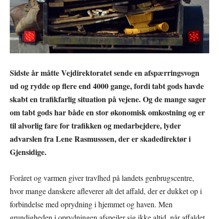
Sidste år måtte Vejdirektoratet sende en afspærringsvogn
ud og rydde op flere end 4000 gange, fordi tabt gods havde
skabt en trafikfarlig situation på vejene. Og de mange sager
om tabt gods har både en stor økonomisk omkostning og er
til alvorlig fare for trafikken og medarbejdere, lyder
advarslen fra Lene Rasmusssen, der er skadedirektør i
Gjensidige.
Foråret og varmen giver travlhed på landets genbrugscentre,
hvor mange danskere afleverer alt det affald, der er dukket op i
forbindelse med oprydning i hjemmet og haven. Men
grundigheden i oprydningen afspejler sig ikke altid, når affaldet