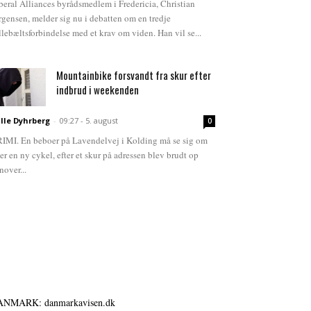
beral Alliances byrådsmedlem i Fredericia, Christian
rgensen, melder sig nu i debatten om en tredje
llebæltsforbindelse med et krav om viden. Han vil se...
Mountainbike forsvandt fra skur efter
indbrud i weekenden
lle Dyhrberg
-
09:27 - 5. august
0
IMI. En beboer på Lavendelvej i Kolding må se sig om
ter en ny cykel, efter et skur på adressen blev brudt op
nover...
ANMARK: danmarkavisen.dk