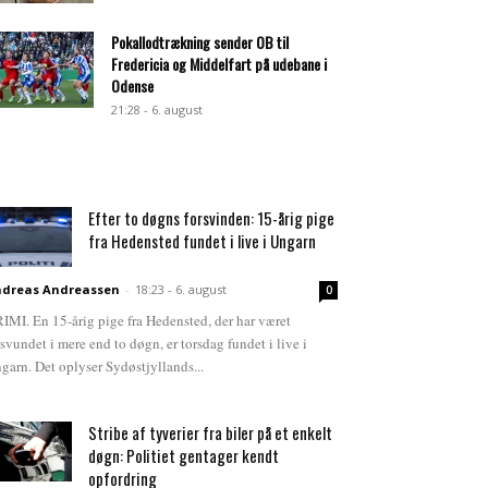
Pokallodtrækning sender OB til
Fredericia og Middelfart på udebane i
Odense
21:28 - 6. august
Efter to døgns forsvinden: 15-årig pige
fra Hedensted fundet i live i Ungarn
dreas Andreassen
-
18:23 - 6. august
0
IMI. En 15-årig pige fra Hedensted, der har været
rsvundet i mere end to døgn, er torsdag fundet i live i
garn. Det oplyser Sydøstjyllands...
Stribe af tyverier fra biler på et enkelt
døgn: Politiet gentager kendt
opfordring