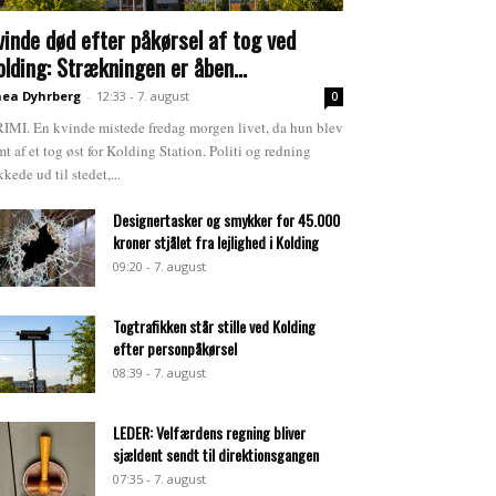
vinde død efter påkørsel af tog ved
olding: Strækningen er åben...
ea Dyhrberg
-
12:33 - 7. august
0
IMI. En kvinde mistede fredag morgen livet, da hun blev
mt af et tog øst for Kolding Station. Politi og redning
kkede ud til stedet,...
Designertasker og smykker for 45.000
kroner stjålet fra lejlighed i Kolding
09:20 - 7. august
Togtrafikken står stille ved Kolding
efter personpåkørsel
08:39 - 7. august
LEDER: Velfærdens regning bliver
sjældent sendt til direktionsgangen
07:35 - 7. august