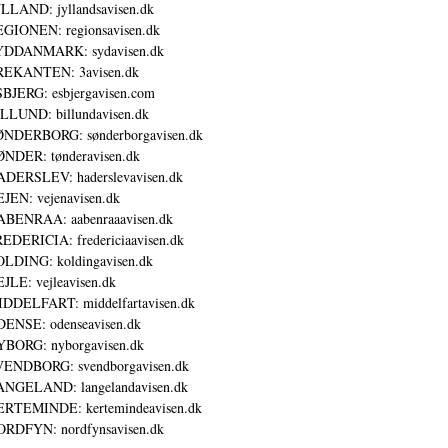
LLAND: jyllandsavisen.dk
GIONEN: regionsavisen.dk
YDDANMARK: sydavisen.dk
REKANTEN: 3avisen.dk
BJERG: esbjergavisen.com
LLUND: billundavisen.dk
NDERBORG: sønderborgavisen.dk
NDER: tønderavisen.dk
DERSLEV: haderslevavisen.dk
JEN: vejenavisen.dk
BENRAA: aabenraaavisen.dk
EDERICIA: fredericiaavisen.dk
LDING: koldingavisen.dk
JLE: vejleavisen.dk
DDELFART: middelfartavisen.dk
ENSE: odenseavisen.dk
BORG: nyborgavisen.dk
ENDBORG: svendborgavisen.dk
NGELAND: langelandavisen.dk
RTEMINDE: kertemindeavisen.dk
RDFYN: nordfynsavisen.dk