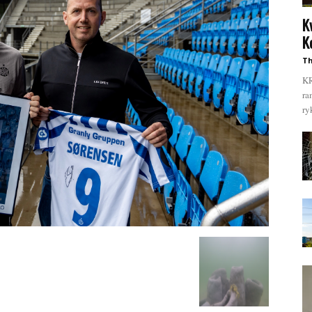
K
K
Th
KR
ra
ry