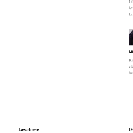
Li
Jø
Li
Mi
KR
ef
he
Læserbreve
D