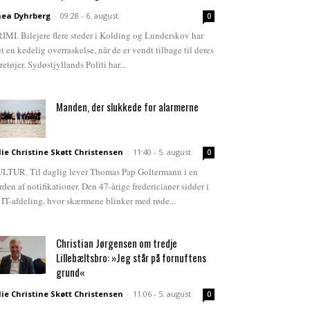
ea Dyhrberg
-
09:28 - 6. august
0
IMI. Bilejere flere steder i Kolding og Lunderskov har
et en kedelig overraskelse, når de er vendt tilbage til deres
retøjer. Sydøstjyllands Politi har...
Manden, der slukkede for alarmerne
lie Christine Skøtt Christensen
-
11:40 - 5. august
0
LTUR. Til daglig lever Thomas Pap Goltermann i en
rden af notifikationer. Den 47-årige fredericianer sidder i
 IT-afdeling, hvor skærmene blinker med røde...
Christian Jørgensen om tredje
Lillebæltsbro: »Jeg står på fornuftens
grund«
lie Christine Skøtt Christensen
-
11:06 - 5. august
0