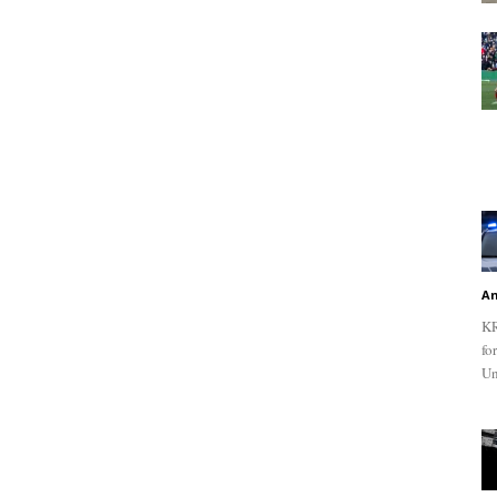
An
KR
fo
Un