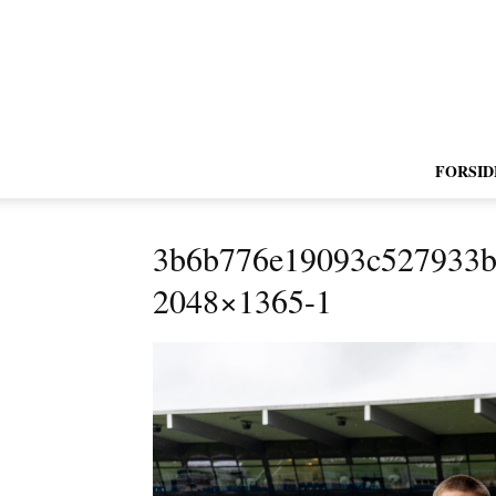
FORSID
3b6b776e19093c527933b
2048×1365-1