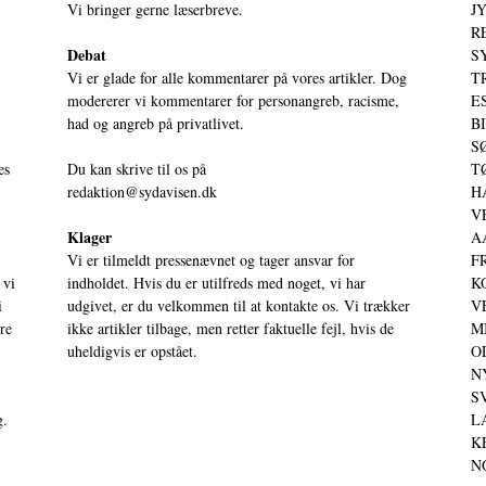
Vi bringer gerne læserbreve.
JY
RE
Debat
S
Vi er glade for alle kommentarer på vores artikler. Dog
T
modererer vi kommentarer for personangreb, racisme,
ES
had og angreb på privatlivet.
BI
SØ
es
Du kan skrive til os på
TØ
redaktion@sydavisen.dk
HA
VE
Klager
AA
Vi er tilmeldt pressenævnet og tager ansvar for
FR
 vi
indholdet. Hvis du er utilfreds med noget, vi har
KO
i
udgivet, er du velkommen til at kontakte os. Vi trækker
VE
ere
ikke artikler tilbage, men retter faktuelle fejl, hvis de
MI
uheldigvis er opstået.
OD
NY
SV
g.
LA
KE
NO