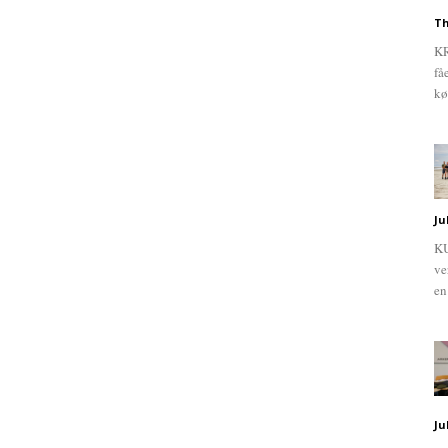
Th
KR
få
kø
Ju
KU
ve
en
Ju