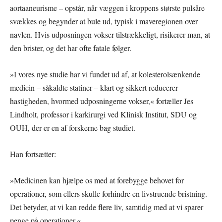
aortaaneurisme – opstår, når væggen i kroppens største pulsåre
svækkes og begynder at bule ud, typisk i maveregionen over
navlen. Hvis udposningen vokser tilstrækkeligt, risikerer man, at
den brister, og det har ofte fatale følger.
»I vores nye studie har vi fundet ud af, at kolesterolsænkende
medicin – såkaldte statiner – klart og sikkert reducerer
hastigheden, hvormed udposningerne vokser,« fortæller Jes
Lindholt, professor i karkirurgi ved Klinisk Institut, SDU og
OUH, der er en af forskerne bag studiet.
Han fortsætter:
»Medicinen kan hjælpe os med at forebygge behovet for
operationer, som ellers skulle forhindre en livstruende bristning.
Det betyder, at vi kan redde flere liv, samtidig med at vi sparer
penge på operationer.«