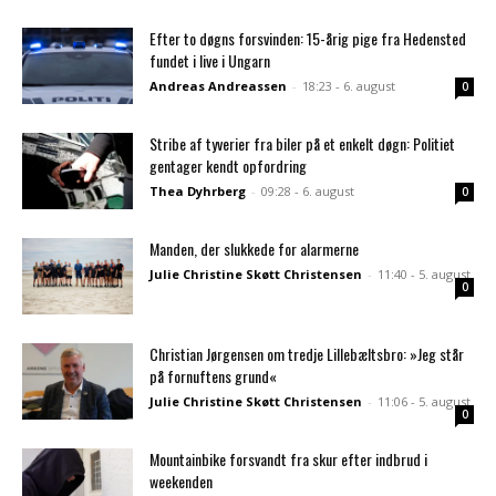
Efter to døgns forsvinden: 15-årig pige fra Hedensted
fundet i live i Ungarn
Andreas Andreassen
-
18:23 - 6. august
0
Stribe af tyverier fra biler på et enkelt døgn: Politiet
gentager kendt opfordring
Thea Dyhrberg
-
09:28 - 6. august
0
Manden, der slukkede for alarmerne
Julie Christine Skøtt Christensen
-
11:40 - 5. august
0
Christian Jørgensen om tredje Lillebæltsbro: »Jeg står
på fornuftens grund«
Julie Christine Skøtt Christensen
-
11:06 - 5. august
0
Mountainbike forsvandt fra skur efter indbrud i
weekenden