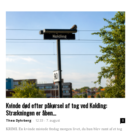
Kvinde død efter påkørsel af tog ved Kolding:
Strækningen er åben...
Thea Dyhrberg
-
12:33 - 7. august
0
KRIMI. En kvinde mistede fredag morgen livet, da hun blev ramt af et tog