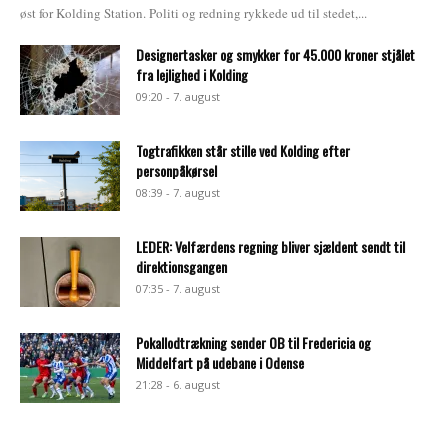
øst for Kolding Station. Politi og redning rykkede ud til stedet,...
Designertasker og smykker for 45.000 kroner stjålet
fra lejlighed i Kolding
09:20 - 7. august
Togtrafikken står stille ved Kolding efter
personpåkørsel
08:39 - 7. august
LEDER: Velfærdens regning bliver sjældent sendt til
direktionsgangen
07:35 - 7. august
Pokallodtrækning sender OB til Fredericia og
Middelfart på udebane i Odense
21:28 - 6. august