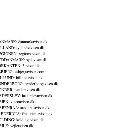
ANMARK: danmarkavisen.dk
LLAND: jyllandsavisen.dk
GIONEN: regionsavisen.dk
YDDANMARK: sydavisen.dk
REKANTEN: 3avisen.dk
BJERG: esbjergavisen.com
LLUND: billundavisen.dk
NDERBORG: sønderborgavisen.dk
NDER: tønderavisen.dk
DERSLEV: haderslevavisen.dk
JEN: vejenavisen.dk
BENRAA: aabenraaavisen.dk
EDERICIA: fredericiaavisen.dk
LDING: koldingavisen.dk
JLE: vejleavisen.dk