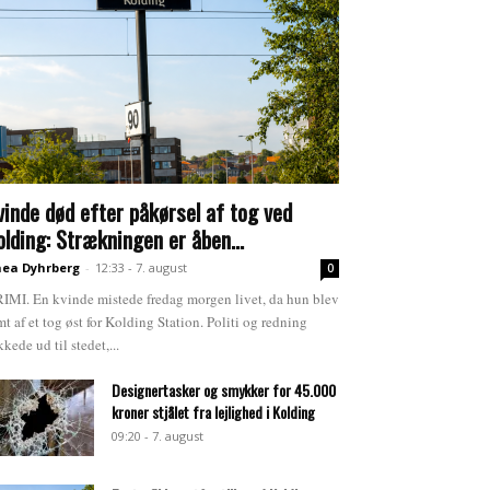
vinde død efter påkørsel af tog ved
olding: Strækningen er åben...
ea Dyhrberg
-
12:33 - 7. august
0
IMI. En kvinde mistede fredag morgen livet, da hun blev
mt af et tog øst for Kolding Station. Politi og redning
kkede ud til stedet,...
Designertasker og smykker for 45.000
kroner stjålet fra lejlighed i Kolding
09:20 - 7. august