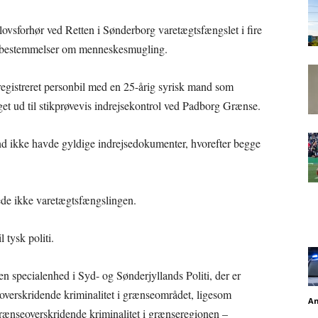
ovsforhør ved Retten i Sønderborg varetægtsfængslet i fire
ns bestemmelser om menneskesmugling.
registreret personbil med en 25-årig syrisk mand som
aget ud til stikprøvevis indrejsekontrol ved Padborg Grænse.
and ikke havde gyldige indrejsedokumenter, hvorefter begge
de ikke varetægtsfængslingen.
 tysk politi.
 specialenhed i Syd- og Sønderjyllands Politi, der er
erskridende kriminalitet i grænseområdet, ligesom
An
grænseoverskridende kriminalitet i grænseregionen –