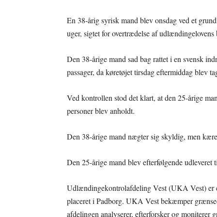
En 38-årig syrisk mand blev onsdag ved et grundl
uger, sigtet for overtrædelse af udlændingelove
Den 38-årige mand sad bag rattet i en svensk ind
passager, da køretøjet tirsdag eftermiddag blev t
Ved kontrollen stod det klart, at den 25-årige m
personer blev anholdt.
Den 38-årige mand nægter sig skyldig, men kære
Den 25-årige mand blev efterfølgende udleveret til
Udlændingekontrolafdeling Vest (UKA Vest) er en
placeret i Padborg. UKA Vest bekæmper grænseov
afdelingen analyserer, efterforsker og moniterer 