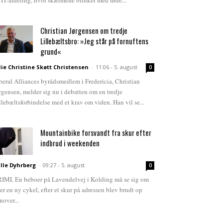
 IT-afdeling, hvor skærmene blinker med røde...
Christian Jørgensen om tredje
Lillebæltsbro: »Jeg står på fornuftens
grund«
lie Christine Skøtt Christensen
-
11:06 - 5. august
0
beral Alliances byrådsmedlem i Fredericia, Christian
rgensen, melder sig nu i debatten om en tredje
llebæltsforbindelse med et krav om viden. Han vil se...
Mountainbike forsvandt fra skur efter
indbrud i weekenden
lle Dyhrberg
-
09:27 - 5. august
0
IMI. En beboer på Lavendelvej i Kolding må se sig om
ter en ny cykel, efter et skur på adressen blev brudt op
nover...