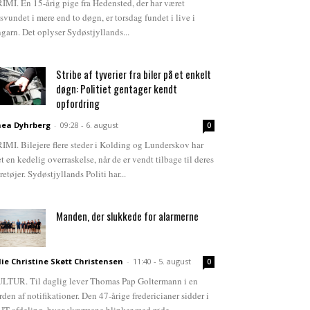
IMI. En 15-årig pige fra Hedensted, der har været
rsvundet i mere end to døgn, er torsdag fundet i live i
garn. Det oplyser Sydøstjyllands...
Stribe af tyverier fra biler på et enkelt
døgn: Politiet gentager kendt
opfordring
ea Dyhrberg
-
09:28 - 6. august
0
IMI. Bilejere flere steder i Kolding og Lunderskov har
et en kedelig overraskelse, når de er vendt tilbage til deres
retøjer. Sydøstjyllands Politi har...
Manden, der slukkede for alarmerne
lie Christine Skøtt Christensen
-
11:40 - 5. august
0
LTUR. Til daglig lever Thomas Pap Goltermann i en
rden af notifikationer. Den 47-årige fredericianer sidder i