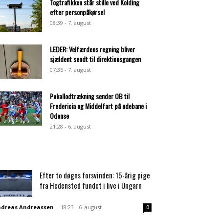
Togtrafikken står stille ved Kolding
efter personpåkørsel
08:39 - 7. august
LEDER: Velfærdens regning bliver
sjældent sendt til direktionsgangen
07:35 - 7. august
Pokallodtrækning sender OB til
Fredericia og Middelfart på udebane i
Odense
21:28 - 6. august
Efter to døgns forsvinden: 15-årig pige
fra Hedensted fundet i live i Ungarn
dreas Andreassen
-
18:23 - 6. august
0