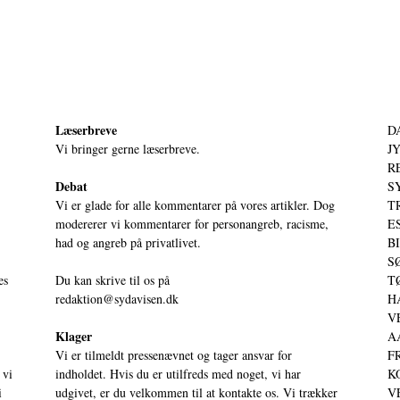
Læserbreve
D
Vi bringer gerne læserbreve.
JY
RE
Debat
S
Vi er glade for alle kommentarer på vores artikler. Dog
T
modererer vi kommentarer for personangreb, racisme,
ES
had og angreb på privatlivet.
BI
SØ
es
Du kan skrive til os på
TØ
redaktion@sydavisen.dk
HA
VE
Klager
AA
Vi er tilmeldt pressenævnet og tager ansvar for
FR
 vi
indholdet. Hvis du er utilfreds med noget, vi har
KO
i
udgivet, er du velkommen til at kontakte os. Vi trækker
VE