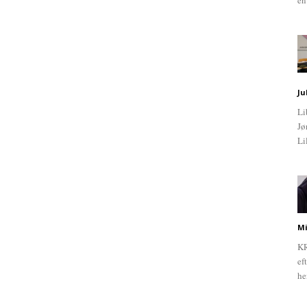
en
Ju
Li
Jø
Li
Mi
KR
ef
he