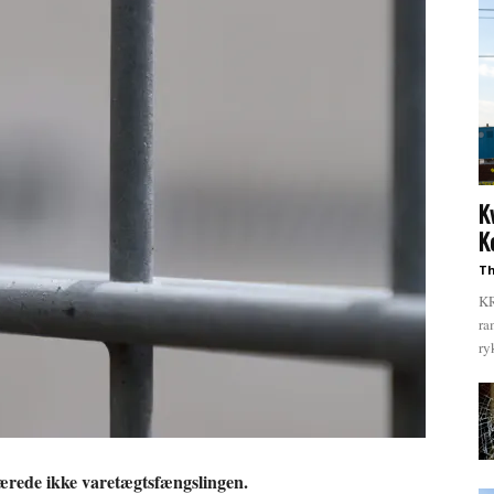
K
K
Th
KR
ra
ry
ærede ikke varetægtsfængslingen.