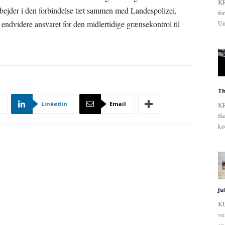
KR
bejder i den forbindelse tæt sammen med Landespolizei,
fo
ndvidere ansvaret for den midlertidige grænsekontrol til
Un
Th
Linkedin
Email
KR
få
kø
Ju
KU
ve