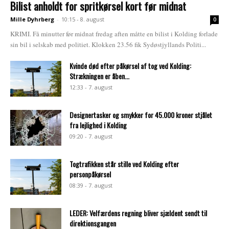
Bilist anholdt for spritkørsel kort før midnat
Mille Dyhrberg
-
10:15 - 8. august
0
KRIMI. Få minutter før midnat fredag aften måtte en bilist i Kolding forlade
sin bil i selskab med politiet. Klokken 23.56 fik Sydøstjyllands Politi...
Kvinde død efter påkørsel af tog ved Kolding:
Strækningen er åben...
12:33 - 7. august
Designertasker og smykker for 45.000 kroner stjålet
fra lejlighed i Kolding
09:20 - 7. august
Togtrafikken står stille ved Kolding efter
personpåkørsel
08:39 - 7. august
LEDER: Velfærdens regning bliver sjældent sendt til
direktionsgangen