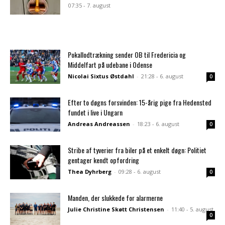
07:35 - 7. august
Pokallodtrækning sender OB til Fredericia og
Middelfart på udebane i Odense
Nicolai Sixtus Østdahl
-
21:28 - 6. august
0
Efter to døgns forsvinden: 15-årig pige fra Hedensted
fundet i live i Ungarn
Andreas Andreassen
-
18:23 - 6. august
0
Stribe af tyverier fra biler på et enkelt døgn: Politiet
gentager kendt opfordring
Thea Dyhrberg
-
09:28 - 6. august
0
Manden, der slukkede for alarmerne
Julie Christine Skøtt Christensen
-
11:40 - 5. august
0