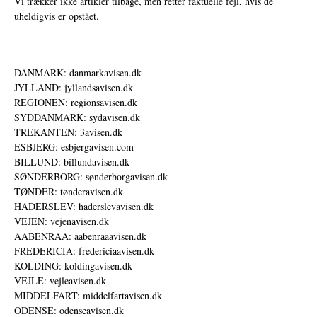
Vi trækker ikke artikler tilbage, men retter faktuelle fejl, hvis de
uheldigvis er opstået.
DANMARK: danmarkavisen.dk
JYLLAND: jyllandsavisen.dk
REGIONEN: regionsavisen.dk
SYDDANMARK: sydavisen.dk
TREKANTEN: 3avisen.dk
ESBJERG: esbjergavisen.com
BILLUND: billundavisen.dk
SØNDERBORG: sønderborgavisen.dk
TØNDER: tønderavisen.dk
HADERSLEV: haderslevavisen.dk
VEJEN: vejenavisen.dk
AABENRAA: aabenraaavisen.dk
FREDERICIA: fredericiaavisen.dk
KOLDING: koldingavisen.dk
VEJLE: vejleavisen.dk
MIDDELFART: middelfartavisen.dk
ODENSE: odenseavisen.dk