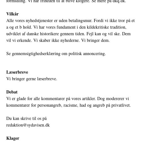
formidling. Vi har friheden til at blive klogere. Se mere på
dkq.dk.
Vilkår
Alle vores nyhedstjenester er uden betalingsmur. Fordi vi ikke tror på et
a og et b hold. Vi har vores fundament i den kildekritiske tradition,
udviklet af danske historikere gennem tiden. Fejl kan og vil ske. Dem
vil vi erkende. Vi skaber ikke nyhederne. Vi bringer dem.
Se gennemsigtighedserklæring om politisk annoncering.
Læserbreve
Vi bringer gerne læserbreve.
Debat
Vi er glade for alle kommentarer på vores artikler. Dog modererer vi
kommentarer for personangreb, racisme, had og angreb på privatlivet.
Du kan skrive til os på
redaktion@sydavisen.dk
Klager