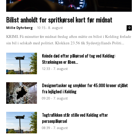
Bilist anholdt for spritkørsel kort før midnat
Mille Dyhrberg
-
10:15 - 8. august
0
KRIMI. Få minutter før midnat fredag aften måtte en bilist i Kolding forlade
sin bil i selskab med politiet. Klokken 23.56 fik Sydøstjyllands Politi...
Kvinde død efter påkørsel af tog ved Kolding:
Strækningen er åben...
12:33 - 7. august
Designertasker og smykker for 45.000 kroner stjålet
fra lejlighed i Kolding
09:20 - 7. august
Togtrafikken står stille ved Kolding efter
personpåkørsel
08:39 - 7. august