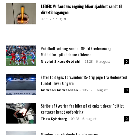
LEDER: Velfærdens regning bliver sjældent sendt til
direktionsgangen
07:35 - 7. august
Pokallodtrækning sender OB til Fredericia og
Middelfart på udebane i Odense
Nicolai Sixtus Østdahl
-
21:28 - 6. august
0
Efter to døgns forsvinden: 15-årig pige fra Hedensted
fundet i live i Ungarn
Andreas Andreassen
-
18:23 - 6. august
0
Stribe af tyverier fra biler på et enkelt døgn: Politiet
gentager kendt opfordring
Thea Dyhrberg
-
09:28 - 6. august
0
Manden, der slukkede for alarmerne