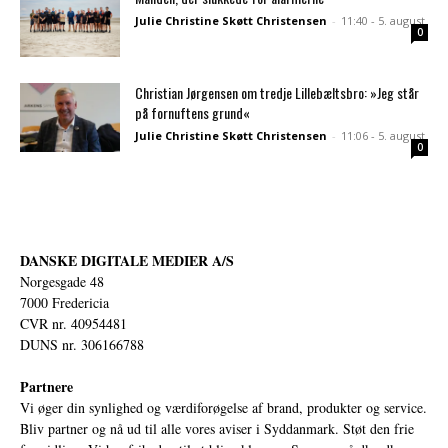
Julie Christine Skøtt Christensen
-
11:40 - 5. august
0
Christian Jørgensen om tredje Lillebæltsbro: »Jeg står
på fornuftens grund«
Julie Christine Skøtt Christensen
-
11:06 - 5. august
0
DANSKE DIGITALE MEDIER A/S
Norgesgade 48
7000 Fredericia
CVR nr. 40954481
DUNS nr. 306166788
Partnere
Vi øger din synlighed og værdiforøgelse af brand, produkter og service.
Bliv partner og nå ud til alle vores aviser i Syddanmark. Støt den frie