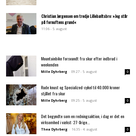
Christian Jørgensen om tredje Lillebæltsbro: »Jeg står
på fornuftens grund«
11:06 - 5. august
Mountainbike forsvandt fra skur efter indbrud i
weekenden
Mille Dyhrberg
-
09:27 - 5. august
0
Rude knust og Specialized-cykel til 40.000 kroner
stjålet fra skur
Mille Dyhrberg
-
09:25 - 5. august
0
Det begyndte som en redningsaktion, i dag er det en
virksomhed i vækst: 27-årige...
Thea Dyhrberg
-
16:35 - 4. august
0