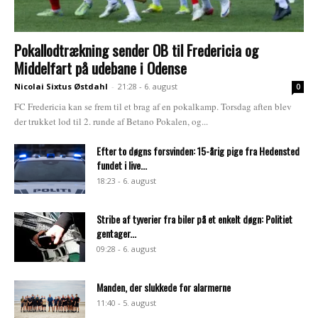
Pokallodtrækning sender OB til Fredericia og
Middelfart på udebane i Odense
Nicolai Sixtus Østdahl
-
21:28 - 6. august
0
FC Fredericia kan se frem til et brag af en pokalkamp. Torsdag aften blev
der trukket lod til 2. runde af Betano Pokalen, og...
Efter to døgns forsvinden: 15-årig pige fra Hedensted
fundet i live...
18:23 - 6. august
Stribe af tyverier fra biler på et enkelt døgn: Politiet
gentager...
09:28 - 6. august
Manden, der slukkede for alarmerne
11:40 - 5. august