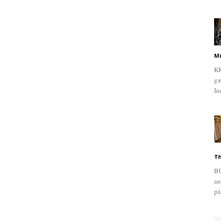
Mi
KR
gæ
In
Th
BU
an
på