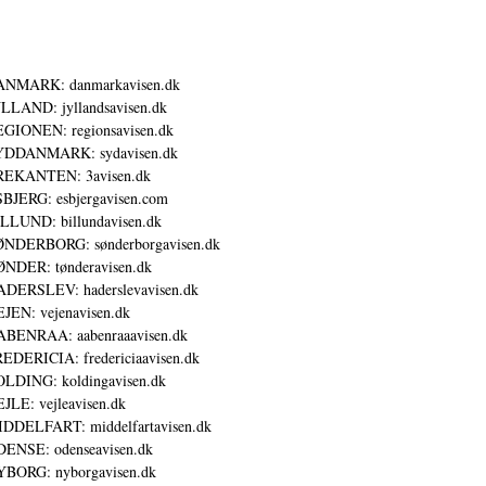
ANMARK: danmarkavisen.dk
LLAND: jyllandsavisen.dk
GIONEN: regionsavisen.dk
YDDANMARK: sydavisen.dk
REKANTEN: 3avisen.dk
BJERG: esbjergavisen.com
LLUND: billundavisen.dk
NDERBORG: sønderborgavisen.dk
NDER: tønderavisen.dk
DERSLEV: haderslevavisen.dk
JEN: vejenavisen.dk
BENRAA: aabenraaavisen.dk
EDERICIA: fredericiaavisen.dk
LDING: koldingavisen.dk
JLE: vejleavisen.dk
DDELFART: middelfartavisen.dk
ENSE: odenseavisen.dk
BORG: nyborgavisen.dk