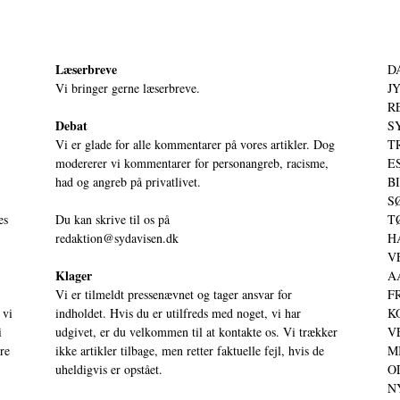
Læserbreve
D
Vi bringer gerne læserbreve.
JY
RE
Debat
S
Vi er glade for alle kommentarer på vores artikler. Dog
T
modererer vi kommentarer for personangreb, racisme,
ES
had og angreb på privatlivet.
BI
SØ
es
Du kan skrive til os på
TØ
redaktion@sydavisen.dk
HA
VE
Klager
AA
Vi er tilmeldt pressenævnet og tager ansvar for
FR
 vi
indholdet. Hvis du er utilfreds med noget, vi har
KO
i
udgivet, er du velkommen til at kontakte os. Vi trækker
VE
ere
ikke artikler tilbage, men retter faktuelle fejl, hvis de
MI
uheldigvis er opstået.
OD
NY