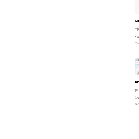
Mi
TR
væ
sy
An
På
Ce
ma