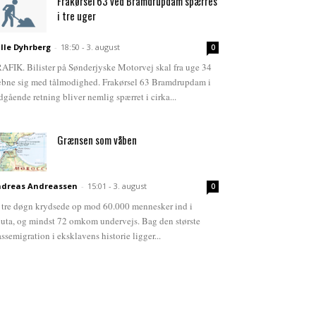
Frakørsel 63 ved Bramdrupdam spærres
i tre uger
lle Dyhrberg
-
18:50 - 3. august
0
AFIK. Bilister på Sønderjyske Motorvej skal fra uge 34
bne sig med tålmodighed. Frakørsel 63 Bramdrupdam i
dgående retning bliver nemlig spærret i cirka...
Grænsen som våben
dreas Andreassen
-
15:01 - 3. august
0
 tre døgn krydsede op mod 60.000 mennesker ind i
uta, og mindst 72 omkom undervejs. Bag den største
ssemigration i eksklavens historie ligger...