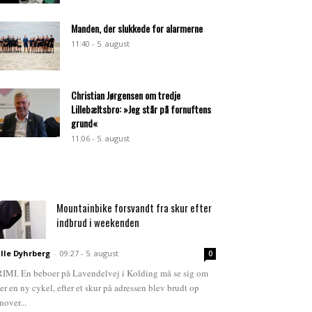
Manden, der slukkede for alarmerne
11:40 - 5. august
Christian Jørgensen om tredje
Lillebæltsbro: »Jeg står på fornuftens
grund«
11:06 - 5. august
Mountainbike forsvandt fra skur efter
indbrud i weekenden
lle Dyhrberg
-
09:27 - 5. august
0
IMI. En beboer på Lavendelvej i Kolding må se sig om
ter en ny cykel, efter et skur på adressen blev brudt op
nover...