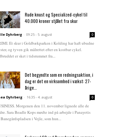
Rude knust og Specialized-cykel til
40.000 kroner stjålet fra skur
lle Dyhrberg
-
09:25 - 5. august
0
IMI. Et skur i Goldbækparken i Kolding har haft ubudne
ster, og tyven gik målrettet efter en kostbar cykel.
dbruddet er sket i tidsrummet fra...
Det begyndte som en redningsaktion, i
dag er det en virksomhed i vækst: 27-
årige...
ea Dyhrberg
-
16:35 - 4. august
0
SINESS. Morgenen den 11. november lignede alle de
dre. Sara Beadle Kops mødte ind på arbejde i Panayotis
 Banegårdspladsen i Vejle, som hun...