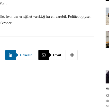
oliti.
, hvor der er stjålet værktøj fra en varebil. Politiet oplyser,
0 kroner.
Linkedin
Email
Mi
KR
ef
he