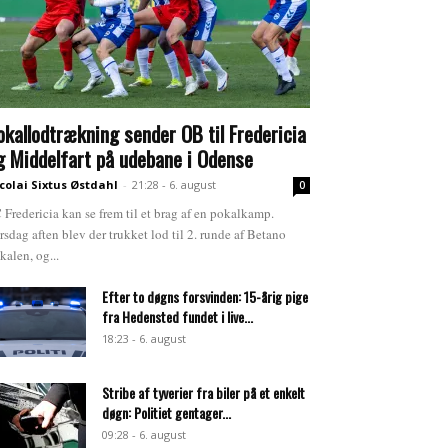
okallodtrækning sender OB til Fredericia
g Middelfart på udebane i Odense
colai Sixtus Østdahl
-
21:28 - 6. august
0
 Fredericia kan se frem til et brag af en pokalkamp.
rsdag aften blev der trukket lod til 2. runde af Betano
kalen, og...
Efter to døgns forsvinden: 15-årig pige
fra Hedensted fundet i live...
18:23 - 6. august
Stribe af tyverier fra biler på et enkelt
døgn: Politiet gentager...
09:28 - 6. august