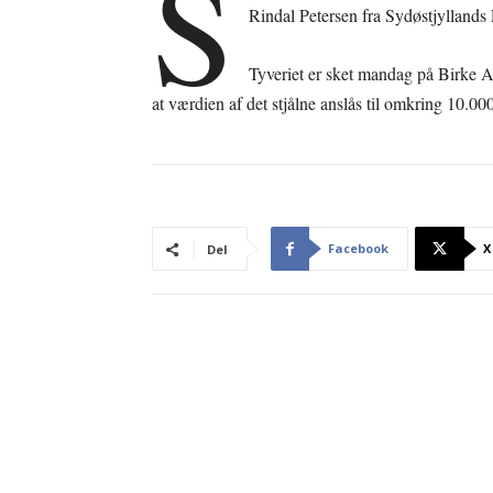
S
Rindal Petersen fra Sydøstjyllands P
Tyveriet er sket mandag på Birke Allé
at værdien af det stjålne anslås til omkring 10.00
Facebook
X
Del