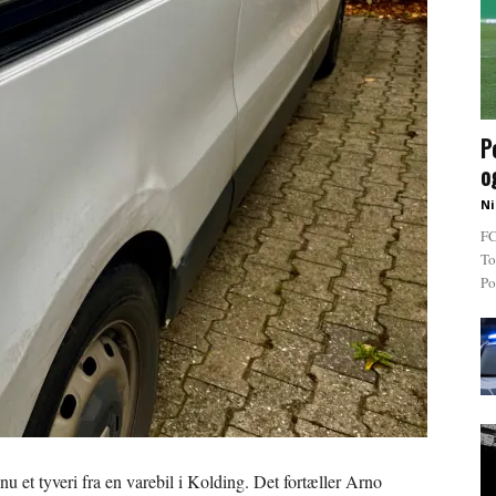
P
o
Ni
FC
To
Po
dnu et tyveri fra en varebil i Kolding. Det fortæller Arno