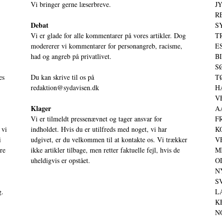
Vi bringer gerne læserbreve.
JY
RE
Debat
S
Vi er glade for alle kommentarer på vores artikler. Dog
T
modererer vi kommentarer for personangreb, racisme,
ES
had og angreb på privatlivet.
BI
SØ
es
Du kan skrive til os på
TØ
redaktion@sydavisen.dk
HA
VE
Klager
AA
Vi er tilmeldt pressenævnet og tager ansvar for
FR
 vi
indholdet. Hvis du er utilfreds med noget, vi har
KO
i
udgivet, er du velkommen til at kontakte os. Vi trækker
VE
ere
ikke artikler tilbage, men retter faktuelle fejl, hvis de
MI
uheldigvis er opstået.
OD
NY
SV
g.
LA
KE
NO