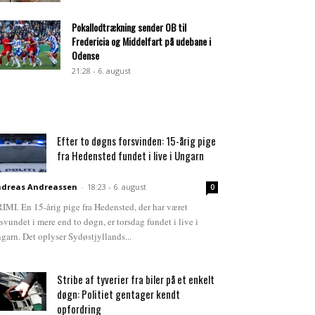
Pokallodtrækning sender OB til
Fredericia og Middelfart på udebane i
Odense
21:28 - 6. august
Efter to døgns forsvinden: 15-årig pige
fra Hedensted fundet i live i Ungarn
dreas Andreassen
-
18:23 - 6. august
0
IMI. En 15-årig pige fra Hedensted, der har været
rsvundet i mere end to døgn, er torsdag fundet i live i
garn. Det oplyser Sydøstjyllands...
Stribe af tyverier fra biler på et enkelt
døgn: Politiet gentager kendt
opfordring