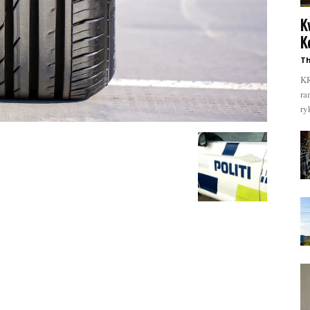
K
K
Th
KR
ra
ry