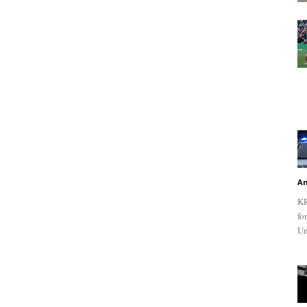
An
KR
fo
Un