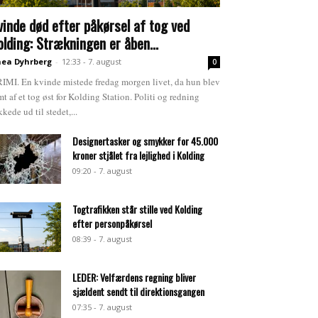
vinde død efter påkørsel af tog ved
olding: Strækningen er åben...
ea Dyhrberg
-
12:33 - 7. august
0
IMI. En kvinde mistede fredag morgen livet, da hun blev
mt af et tog øst for Kolding Station. Politi og redning
kkede ud til stedet,...
Designertasker og smykker for 45.000
kroner stjålet fra lejlighed i Kolding
09:20 - 7. august
Togtrafikken står stille ved Kolding
efter personpåkørsel
08:39 - 7. august
LEDER: Velfærdens regning bliver
sjældent sendt til direktionsgangen
07:35 - 7. august