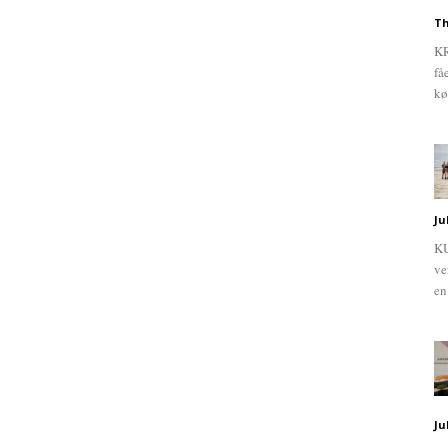
Th
KR
få
kø
Ju
KU
ve
en
Ju