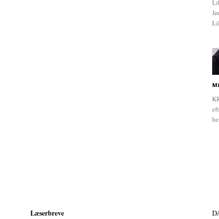
Li
Jø
Li
Mi
KR
ef
he
Læserbreve
D