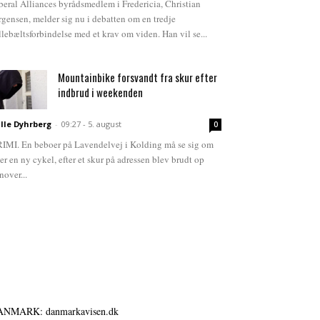
beral Alliances byrådsmedlem i Fredericia, Christian
rgensen, melder sig nu i debatten om en tredje
llebæltsforbindelse med et krav om viden. Han vil se...
Mountainbike forsvandt fra skur efter
indbrud i weekenden
lle Dyhrberg
-
09:27 - 5. august
0
IMI. En beboer på Lavendelvej i Kolding må se sig om
ter en ny cykel, efter et skur på adressen blev brudt op
nover...
ANMARK: danmarkavisen.dk