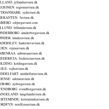
LLAND: jyllandsavisen.dk
GIONEN: regionsavisen.dk
YDDANMARK: sydavisen.dk
REKANTEN: 3avisen.dk
BJERG: esbjergavisen.com
LLUND: billundavisen.dk
NDERBORG: sønderborgavisen.dk
NDER: tønderavisen.dk
DERSLEV: haderslevavisen.dk
JEN: vejenavisen.dk
BENRAA: aabenraaavisen.dk
EDERICIA: fredericiaavisen.dk
LDING: koldingavisen.dk
JLE: vejleavisen.dk
DDELFART: middelfartavisen.dk
ENSE: odenseavisen.dk
BORG: nyborgavisen.dk
ENDBORG: svendborgavisen.dk
NGELAND: langelandavisen.dk
RTEMINDE: kertemindeavisen.dk
RDFYN: nordfynsavisen.dk