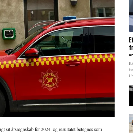
E
f
An
KR
fo
Un
gt sit årsregnskab for 2024, og resultatet betegnes som