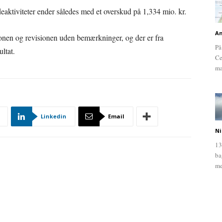
aktiviteter ender således med et overskud på 1,334 mio. kr.
An
en og revisionen uden bemærkninger, og der er fra
På
ltat.
Ce
ma
Linkedin
Email
Ni
13
ba
me