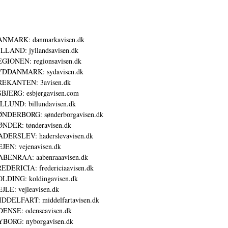
ANMARK: danmarkavisen.dk
LLAND: jyllandsavisen.dk
GIONEN: regionsavisen.dk
YDDANMARK: sydavisen.dk
REKANTEN: 3avisen.dk
BJERG: esbjergavisen.com
LLUND: billundavisen.dk
NDERBORG: sønderborgavisen.dk
NDER: tønderavisen.dk
DERSLEV: haderslevavisen.dk
JEN: vejenavisen.dk
BENRAA: aabenraaavisen.dk
EDERICIA: fredericiaavisen.dk
LDING: koldingavisen.dk
JLE: vejleavisen.dk
DDELFART: middelfartavisen.dk
ENSE: odenseavisen.dk
BORG: nyborgavisen.dk