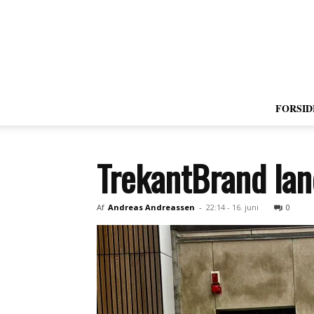
FORSID
TrekantBrand lan
Af
Andreas Andreassen
-
22:14 - 16. juni
0