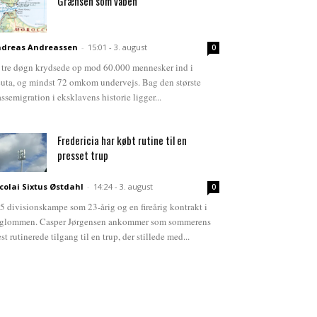
Grænsen som våben
dreas Andreassen
-
15:01 - 3. august
0
 tre døgn krydsede op mod 60.000 mennesker ind i
uta, og mindst 72 omkom undervejs. Bag den største
ssemigration i eksklavens historie ligger...
Fredericia har købt rutine til en
presset trup
colai Sixtus Østdahl
-
14:24 - 3. august
0
5 divisionskampe som 23-årig og en fireårig kontrakt i
glommen. Casper Jørgensen ankommer som sommerens
st rutinerede tilgang til en trup, der stillede med...