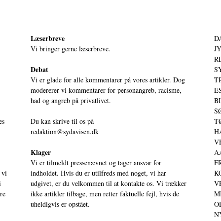
Læserbreve
D
Vi bringer gerne læserbreve.
JY
RE
Debat
S
Vi er glade for alle kommentarer på vores artikler. Dog
T
modererer vi kommentarer for personangreb, racisme,
ES
had og angreb på privatlivet.
BI
SØ
es
Du kan skrive til os på
TØ
redaktion@sydavisen.dk
HA
VE
Klager
AA
Vi er tilmeldt pressenævnet og tager ansvar for
FR
 vi
indholdet. Hvis du er utilfreds med noget, vi har
KO
i
udgivet, er du velkommen til at kontakte os. Vi trækker
VE
ere
ikke artikler tilbage, men retter faktuelle fejl, hvis de
MI
uheldigvis er opstået.
OD
NY