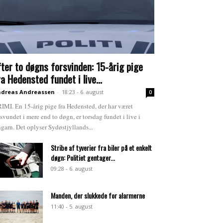
fter to døgns forsvinden: 15-årig pige
ra Hedensted fundet i live...
dreas Andreassen
-
18:23 - 6. august
0
IMI. En 15-årig pige fra Hedensted, der har været
rsvundet i mere end to døgn, er torsdag fundet i live i
garn. Det oplyser Sydøstjyllands...
Stribe af tyverier fra biler på et enkelt
døgn: Politiet gentager...
09:28 - 6. august
Manden, der slukkede for alarmerne
11:40 - 5. august