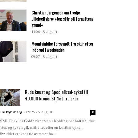
Christian Jørgensen om tredje
Lillebæltsbro: »Jeg står på fornuftens
grund«
11:06 - 5. august
Mountainbike forsvandt fra skur efter
indbrud i weekenden
09:27 - 5. august
Rude knust og Specialized-cykel til
40.000 kroner stjålet fra skur
lle Dyhrberg
-
09:25 - 5. august
0
IMI. Et skur i Goldbækparken i Kolding har haft ubudne
ster, og tyven gik målrettet efter en kostbar cykel.
dbruddet er sket i tidsrummet fra...