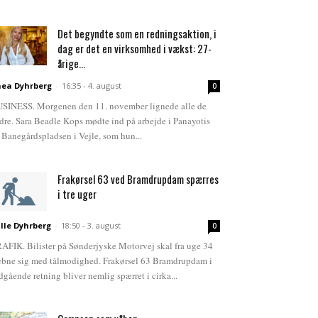
Det begyndte som en redningsaktion, i
dag er det en virksomhed i vækst: 27-
årige...
ea Dyhrberg
-
16:35 - 4. august
0
SINESS. Morgenen den 11. november lignede alle de
dre. Sara Beadle Kops mødte ind på arbejde i Panayotis
 Banegårdspladsen i Vejle, som hun...
Frakørsel 63 ved Bramdrupdam spærres
i tre uger
lle Dyhrberg
-
18:50 - 3. august
0
AFIK. Bilister på Sønderjyske Motorvej skal fra uge 34
bne sig med tålmodighed. Frakørsel 63 Bramdrupdam i
dgående retning bliver nemlig spærret i cirka...