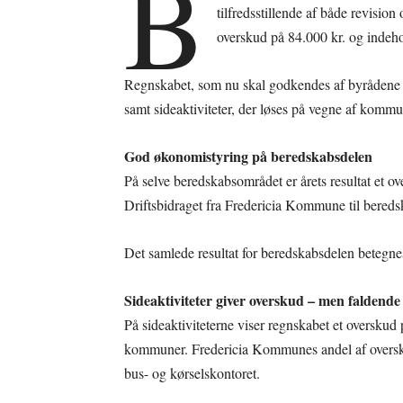
B
tilfredsstillende af både revisi
overskud på 84.000 kr. og indeh
Regnskabet, som nu skal godkendes af byrådene 
samt sideaktiviteter, der løses på vegne af komm
God økonomistyring på beredskabsdelen
På selve beredskabsområdet er årets resultat et o
Driftsbidraget fra Fredericia Kommune til bered
Det samlede resultat for beredskabsdelen betegnes
Sideaktiviteter giver overskud – men faldende 
På sideaktiviteterne viser regnskabet et overskud 
kommuner. Fredericia Kommunes andel af oversku
bus- og kørselskontoret.