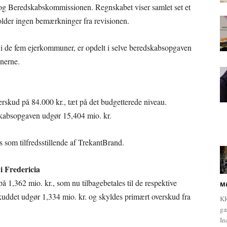
on og Beredskabskommissionen. Regnskabet viser samlet set et
older ingen bemærkninger fra revisionen.
i de fem ejerkommuner, er opdelt i selve beredskabsopgaven
unerne.
verskud på 84.000 kr., tæt på det budgetterede niveau.
skabsopgaven udgør 15,404 mio. kr.
 som tilfredsstillende af TrekantBrand.
i Fredericia
på 1,362 mio. kr., som nu tilbagebetales til de respektive
Mi
ddet udgør 1,334 mio. kr. og skyldes primært overskud fra
KR
gæ
In