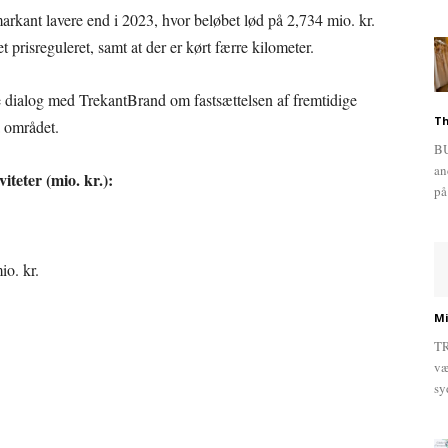
markant lavere end i 2023, hvor beløbet lød på 2,734 mio. kr.
t prisreguleret, samt at der er kørt færre kilometer.
 dialog med TrekantBrand om fastsættelsen af fremtidige
Th
å området.
BU
an
teter (mio. kr.):
på
o. kr.
Mi
TR
væ
sy