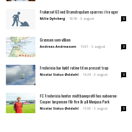
Frakørsel 63 ved Bramdrupdam spærres i tre uger
Mille Dyhrberg
-
18:50 - 3. august
0
Grænsen som våben
Andreas Andreassen
-
15:01 - 3. august
0
Fredericia har købt rutine til en presset trup
Nicolai Sixtus Østdahl
-
14:24 - 3. august
0
FC Fredericia henter midtbaneprofil hos naboerne:
Casper Jørgensen får fire år på Monjasa Park
Nicolai Sixtus Østdahl
-
13:00 - 3. august
0