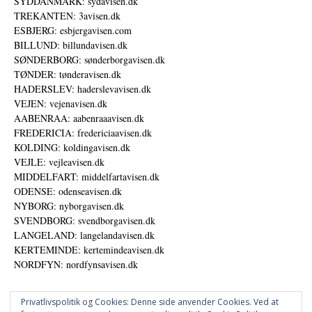
SYDDANMARK: sydavisen.dk
TREKANTEN: 3avisen.dk
ESBJERG: esbjergavisen.com
BILLUND: billundavisen.dk
SØNDERBORG: sønderborgavisen.dk
TØNDER: tønderavisen.dk
HADERSLEV: haderslevavisen.dk
VEJEN: vejenavisen.dk
AABENRAA: aabenraaavisen.dk
FREDERICIA: fredericiaavisen.dk
KOLDING: koldingavisen.dk
VEJLE: vejleavisen.dk
MIDDELFART: middelfartavisen.dk
ODENSE: odenseavisen.dk
NYBORG: nyborgavisen.dk
SVENDBORG: svendborgavisen.dk
LANGELAND: langelandavisen.dk
KERTEMINDE: kertemindeavisen.dk
NORDFYN: nordfynsavisen.dk
Privatlivspolitik og Cookies: Denne side anvender Cookies. Ved at