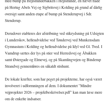
med bump på Hejlsmindebakken i Hejlsminde, en hævet flade
på Hertug Abels Vej og Sigbritsvej i Kolding på grund af dårlig
oversigt samt anden etape af bump på Stenderupvej i Sdr.
Stenderup.
Derudover etableres der afstribning ved stikrydsning på Udsigten
i Lunderskov, helleudvidelse ved Tøndervej ved Munkensdam
Gymnasium i Kolding og helleudvidelse på Idyl ved Gl. Tved. I
Vamdrup sættes der lys på stier ved Herredsvej og Åbakken
samt Østergade og Elmevej, og på Skamlingvejen og Binderup
Strandvej gennemføres en såkaldt stishunt.
De lokale kræfter, som har peget på projekterne, har også været
involveret i udformningen af dem. I dokumentet ”Mindre
vejprojekter 2026 – projektbeskrivelser.pdf” kan man læse mere
om de enkelte indsatser.