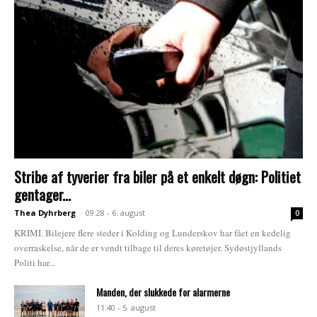
Stribe af tyverier fra biler på et enkelt døgn: Politiet
gentager...
Thea Dyhrberg
-
09:28 - 6. august
0
KRIMI. Bilejere flere steder i Kolding og Lunderskov har fået en kedelig
overraskelse, når de er vendt tilbage til deres køretøjer. Sydøstjyllands
Politi har...
Manden, der slukkede for alarmerne
11:40 - 5. august