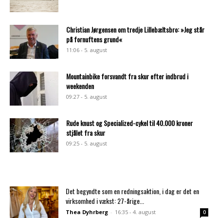
Christian Jørgensen om tredje Lillebæltsbro: »Jeg står
på fornuftens grund«
11:06 - 5. august
Mountainbike forsvandt fra skur efter indbrud i
weekenden
09:27 - 5. august
Rude knust og Specialized-cykel til 40.000 kroner
stjålet fra skur
09:25 - 5. august
Det begyndte som en redningsaktion, i dag er det en
virksomhed i vækst: 27-årige...
Thea Dyhrberg
-
16:35 - 4. august
0