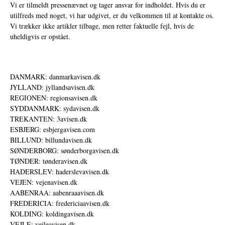
Vi er tilmeldt pressenævnet og tager ansvar for indholdet. Hvis du er
utilfreds med noget, vi har udgivet, er du velkommen til at kontakte os.
Vi trækker ikke artikler tilbage, men retter faktuelle fejl, hvis de
uheldigvis er opstået.
DANMARK: danmarkavisen.dk
JYLLAND: jyllandsavisen.dk
REGIONEN: regionsavisen.dk
SYDDANMARK: sydavisen.dk
TREKANTEN: 3avisen.dk
ESBJERG: esbjergavisen.com
BILLUND: billundavisen.dk
SØNDERBORG: sønderborgavisen.dk
TØNDER: tønderavisen.dk
HADERSLEV: haderslevavisen.dk
VEJEN: vejenavisen.dk
AABENRAA: aabenraaavisen.dk
FREDERICIA: fredericiaavisen.dk
KOLDING: koldingavisen.dk
VEJLE: vejleavisen.dk