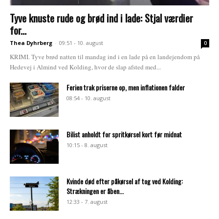
Tyve knuste rude og brød ind i lade: Stjal værdier
for...
Thea Dyhrberg
-
09:51 - 10. august
0
KRIMI. Tyve brød natten til mandag ind i en lade på en landejendom på
Hedevej i Almind ved Kolding, hvor de slap afsted med...
Ferien trak priserne op, men inflationen falder
08:54 - 10. august
Bilist anholdt for spritkørsel kort før midnat
10:15 - 8. august
Kvinde død efter påkørsel af tog ved Kolding:
Strækningen er åben...
12:33 - 7. august