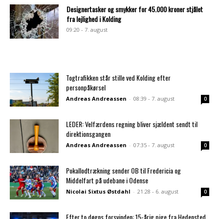
Designertasker og smykker for 45.000 kroner stjålet
fra lejlighed i Kolding
09:20 - 7. august
Togtrafikken står stille ved Kolding efter
personpåkørsel
Andreas Andreassen
-
08:39 - 7. august
0
LEDER: Velfærdens regning bliver sjældent sendt til
direktionsgangen
Andreas Andreassen
-
07:35 - 7. august
0
Pokallodtrækning sender OB til Fredericia og
Middelfart på udebane i Odense
Nicolai Sixtus Østdahl
-
21:28 - 6. august
0
Efter to døgns forsvinden: 15-årig pige fra Hedensted