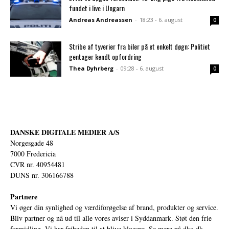
fundet i live i Ungarn
Andreas Andreassen
-
18:23 - 6. august
0
Stribe af tyverier fra biler på et enkelt døgn: Politiet
gentager kendt opfordring
Thea Dyhrberg
-
09:28 - 6. august
0
DANSKE DIGITALE MEDIER A/S
Norgesgade 48
7000 Fredericia
CVR nr. 40954481
DUNS nr. 306166788
Partnere
Vi øger din synlighed og værdiforøgelse af brand, produkter og service.
Bliv partner og nå ud til alle vores aviser i Syddanmark. Støt den frie
formidling. Vi har friheden til at blive klogere. Se mere på
dkq.dk.