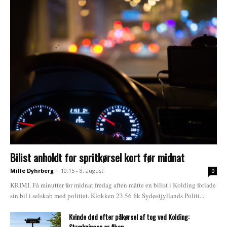
Bilist anholdt for spritkørsel kort før midnat
Mille Dyhrberg
-
10:15 - 8. august
0
KRIMI. Få minutter før midnat fredag aften måtte en bilist i Kolding forlade
sin bil i selskab med politiet. Klokken 23.56 fik Sydøstjyllands Politi...
Kvinde død efter påkørsel af tog ved Kolding:
Strækningen er åben...