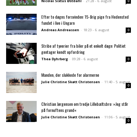
Nicolai Sixtus Østdahl
-
21:28 - 6. august
0
Efter to døgns forsvinden: 15-årig pige fra Hedensted
fundet i live i Ungarn
Andreas Andreassen
-
18:23 - 6. august
0
Stribe af tyverier fra biler på et enkelt døgn: Politiet
gentager kendt opfordring
Thea Dyhrberg
-
09:28 - 6. august
0
Manden, der slukkede for alarmerne
Julie Christine Skøtt Christensen
-
11:40 - 5. august
0
Christian Jørgensen om tredje Lillebæltsbro: »Jeg står
på fornuftens grund«
Julie Christine Skøtt Christensen
-
11:06 - 5. august
0