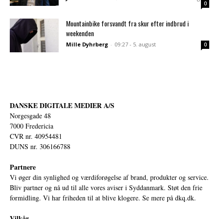
0
Mountainbike forsvandt fra skur efter indbrud i
weekenden
Mille Dyhrberg
-
09:27 - 5. august
0
DANSKE DIGITALE MEDIER A/S
Norgesgade 48
7000 Fredericia
CVR nr. 40954481
DUNS nr. 306166788
Partnere
Vi øger din synlighed og værdiforøgelse af brand, produkter og service.
Bliv partner og nå ud til alle vores aviser i Syddanmark. Støt den frie
formidling. Vi har friheden til at blive klogere. Se mere på
dkq.dk.
Vilkår