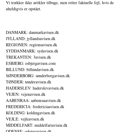
Vi trækker ikke artikler tilbage, men retter faktuelle fejl, hvis de
uheldigvis er opstået.
DANMARK: danmarkavisen.dk
JYLLAND: jyllandsavisen.dk
REGIONEN: regionsavisen.dk
SYDDANMARK: sydavisen.dk
TREKANTEN: 3avisen.dk
ESBJERG: esbjergavisen.com
BILLUND: billundavisen.dk
SØNDERBORG: sønderborgavisen.dk
TØNDER: tønderavisen.dk
HADERSLEV: haderslevavisen.dk
VEJEN: vejenavisen.dk
AABENRAA: aabenraaavisen.dk
FREDERICIA: fredericiaavisen.dk
KOLDING: koldingavisen.dk
VEJLE: vejleavisen.dk
MIDDELFART: middelfartavisen.dk
ODENSE: odenseavisen.dk