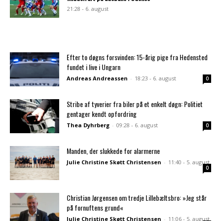
21:28 - 6. august
Efter to døgns forsvinden: 15-årig pige fra Hedensted
fundet i live i Ungarn
Andreas Andreassen
-
18:23 - 6. august
0
Stribe af tyverier fra biler på et enkelt døgn: Politiet
gentager kendt opfordring
Thea Dyhrberg
-
09:28 - 6. august
0
Manden, der slukkede for alarmerne
Julie Christine Skøtt Christensen
-
11:40 - 5. august
0
Christian Jørgensen om tredje Lillebæltsbro: »Jeg står
på fornuftens grund«
Julie Christine Skøtt Christensen
-
11:06 - 5. august