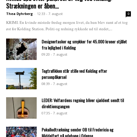
Strækningen er åben...
Thea Dyhrberg
-
12:33 - 7. august
0
KRIMI. En kvinde mistede fredag morgen livet, da hun blev ramt af et tog
øst for Kolding Station. Politi og redning rykkede ud til stedet,...
Designertasker og smykker for 45.000 kroner stjålet
fra lejlighed i Kolding
09:20 - 7. august
Togtrafikken står stille ved Kolding efter
personpåkørsel
08:39 - 7. august
LEDER: Velfærdens regning bliver sjældent sendt til
direktionsgangen
07:35 - 7. august
Pokallodtrækning sender OB til Fredericia og
Middelfart på udebane i Odense