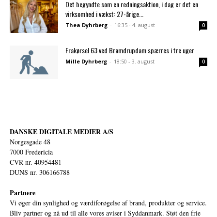
Det begyndte som en redningsaktion, i dag er det en
virksomhed i vækst: 27-årige...
Thea Dyhrberg
-
16:35 - 4. august
0
Frakørsel 63 ved Bramdrupdam spærres i tre uger
Mille Dyhrberg
-
18:50 - 3. august
0
DANSKE DIGITALE MEDIER A/S
Norgesgade 48
7000 Fredericia
CVR nr. 40954481
DUNS nr. 306166788
Partnere
Vi øger din synlighed og værdiforøgelse af brand, produkter og service.
Bliv partner og nå ud til alle vores aviser i Syddanmark. Støt den frie