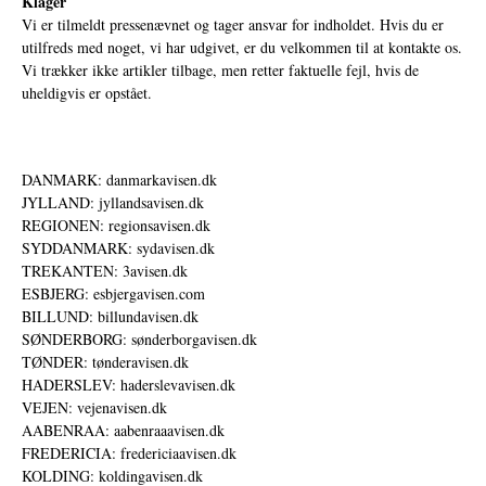
Klager
Vi er tilmeldt pressenævnet og tager ansvar for indholdet. Hvis du er
utilfreds med noget, vi har udgivet, er du velkommen til at kontakte os.
Vi trækker ikke artikler tilbage, men retter faktuelle fejl, hvis de
uheldigvis er opstået.
DANMARK: danmarkavisen.dk
JYLLAND: jyllandsavisen.dk
REGIONEN: regionsavisen.dk
SYDDANMARK: sydavisen.dk
TREKANTEN: 3avisen.dk
ESBJERG: esbjergavisen.com
BILLUND: billundavisen.dk
SØNDERBORG: sønderborgavisen.dk
TØNDER: tønderavisen.dk
HADERSLEV: haderslevavisen.dk
VEJEN: vejenavisen.dk
AABENRAA: aabenraaavisen.dk
FREDERICIA: fredericiaavisen.dk
KOLDING: koldingavisen.dk