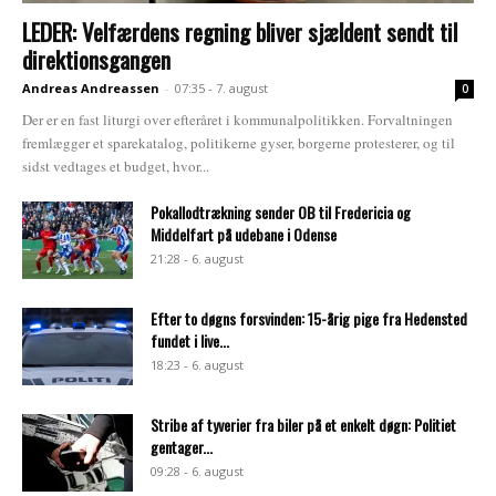
LEDER: Velfærdens regning bliver sjældent sendt til
direktionsgangen
Andreas Andreassen
-
07:35 - 7. august
0
Der er en fast liturgi over efteråret i kommunalpolitikken. Forvaltningen
fremlægger et sparekatalog, politikerne gyser, borgerne protesterer, og til
sidst vedtages et budget, hvor...
Pokallodtrækning sender OB til Fredericia og
Middelfart på udebane i Odense
21:28 - 6. august
Efter to døgns forsvinden: 15-årig pige fra Hedensted
fundet i live...
18:23 - 6. august
Stribe af tyverier fra biler på et enkelt døgn: Politiet
gentager...
09:28 - 6. august