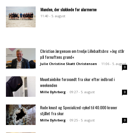
Manden, der slukkede for alarmerne
11:40 - 5. august
Christian Jørgensen om tredje Lillebæltsbro: »Jeg står
på fornuftens grund«
Julie Christine Skøtt Christensen
-
11:06 - 5. august
0
Mountainbike forsvandt fra skur efter indbrud i
weekenden
Mille Dyhrberg
-
09:27 - 5. august
0
Rude knust og Specialized-cykel til 40.000 kroner
stjålet fra skur
Mille Dyhrberg
-
09:25 - 5. august
0