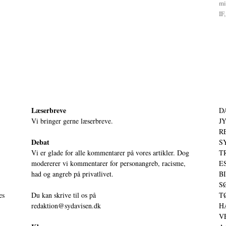
mi
IF,
Læserbreve
D
Vi bringer gerne læserbreve.
JY
RE
Debat
S
Vi er glade for alle kommentarer på vores artikler. Dog
T
modererer vi kommentarer for personangreb, racisme,
ES
had og angreb på privatlivet.
BI
SØ
es
Du kan skrive til os på
TØ
redaktion@sydavisen.dk
HA
VE