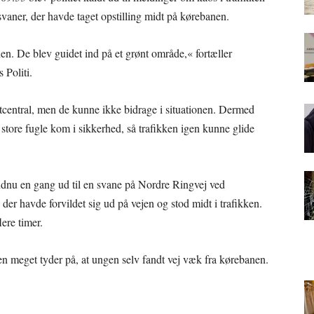
svaner, der havde taget opstilling midt på kørebanen.
n. De blev guidet ind på et grønt område,« fortæller
 Politi.
gtcentral, men de kunne ikke bidrage i situationen. Dermed
e store fugle kom i sikkerhed, så trafikken igen kunne glide
ndnu en gang ud til en svane på Nordre Ringvej ved
er havde forvildet sig ud på vejen og stod midt i trafikken.
ere timer.
men meget tyder på, at ungen selv fandt vej væk fra kørebanen.