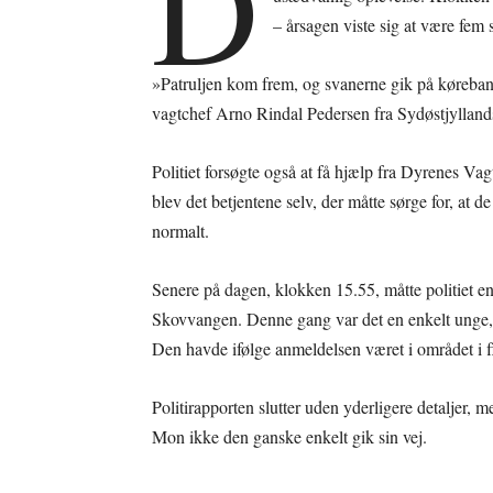
D
– årsagen viste sig at være fem 
»Patruljen kom frem, og svanerne gik på kørebane
vagtchef Arno Rindal Pedersen fra Sydøstjyllands
Politiet forsøgte også at få hjælp fra Dyrenes Va
blev det betjentene selv, der måtte sørge for, at d
normalt.
Senere på dagen, klokken 15.55, måtte politiet e
Skovvangen. Denne gang var det en enkelt unge, d
Den havde ifølge anmeldelsen været i området i fl
Politirapporten slutter uden yderligere detaljer, 
Mon ikke den ganske enkelt gik sin vej.