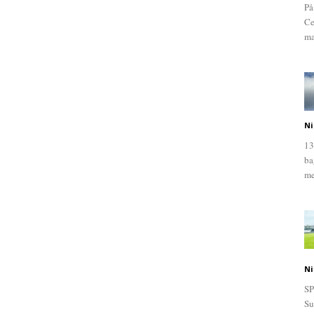
På
Ce
ma
Ni
13
ba
me
Ni
SP
Su