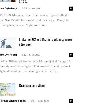
årige...
ea Dyhrberg
-
16:35 - 4. august
0
SINESS. Morgenen den 11. november lignede alle de
dre. Sara Beadle Kops mødte ind på arbejde i Panayotis
 Banegårdspladsen i Vejle, som hun...
Frakørsel 63 ved Bramdrupdam spærres
i tre uger
lle Dyhrberg
-
18:50 - 3. august
0
AFIK. Bilister på Sønderjyske Motorvej skal fra uge 34
bne sig med tålmodighed. Frakørsel 63 Bramdrupdam i
dgående retning bliver nemlig spærret i cirka...
Grænsen som våben
dreas Andreassen
-
15:01 - 3. august
0