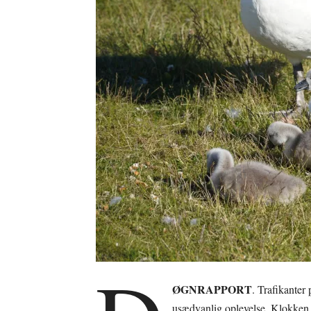
ØGNRAPPORT
. Trafikanter
usædvanlig oplevelse. Klokken 0