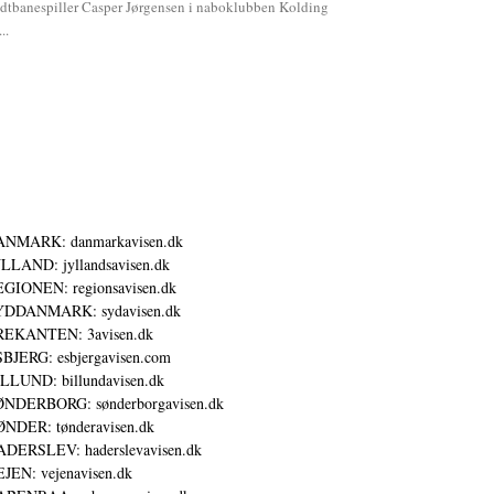
dtbanespiller Casper Jørgensen i naboklubben Kolding
...
ANMARK: danmarkavisen.dk
LLAND: jyllandsavisen.dk
GIONEN: regionsavisen.dk
YDDANMARK: sydavisen.dk
REKANTEN: 3avisen.dk
BJERG: esbjergavisen.com
LLUND: billundavisen.dk
NDERBORG: sønderborgavisen.dk
NDER: tønderavisen.dk
DERSLEV: haderslevavisen.dk
JEN: vejenavisen.dk