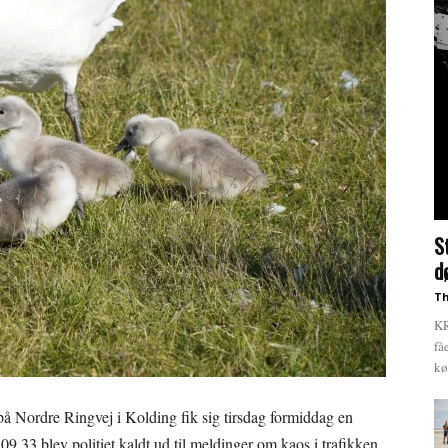
S
d
Th
KR
få
kø
 på Nordre Ringvej i Kolding fik sig tirsdag formiddag en
9.33 blev politiet kaldt ud til meldinger om kaos i trafikken