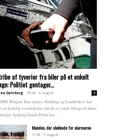
tribe af tyverier fra biler på et enkelt
øgn: Politiet gentager...
ea Dyhrberg
-
09:28 - 6. august
0
IMI. Bilejere flere steder i Kolding og Lunderskov har
et en kedelig overraskelse, når de er vendt tilbage til deres
retøjer. Sydøstjyllands Politi har...
Manden, der slukkede for alarmerne
11:40 - 5. august