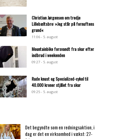
Christian Jørgensen om tredje
Lillebæltsbro: »Jeg står på fornuftens
grund«
11:06 - 5. august
Mountainbike forsvandt fra skur efter
indbrud i weekenden
09:27 - 5. august
Rude knust og Specialized-cykel til
40.000 kroner stjålet fra skur
09:25 - 5. august
Det begyndte som en redningsaktion, i
dag er det en virksomhed i vækst: 27-