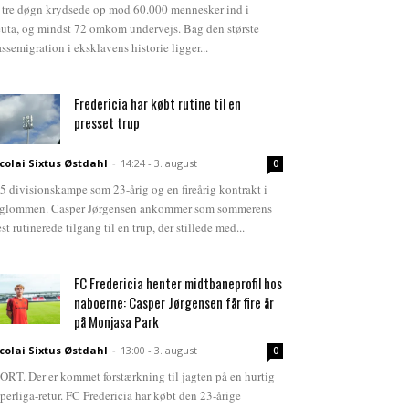
 tre døgn krydsede op mod 60.000 mennesker ind i
uta, og mindst 72 omkom undervejs. Bag den største
ssemigration i eksklavens historie ligger...
Fredericia har købt rutine til en
presset trup
colai Sixtus Østdahl
-
14:24 - 3. august
0
5 divisionskampe som 23-årig og en fireårig kontrakt i
glommen. Casper Jørgensen ankommer som sommerens
st rutinerede tilgang til en trup, der stillede med...
FC Fredericia henter midtbaneprofil hos
naboerne: Casper Jørgensen får fire år
på Monjasa Park
colai Sixtus Østdahl
-
13:00 - 3. august
0
ORT. Der er kommet forstærkning til jagten på en hurtig
perliga-retur. FC Fredericia har købt den 23-årige