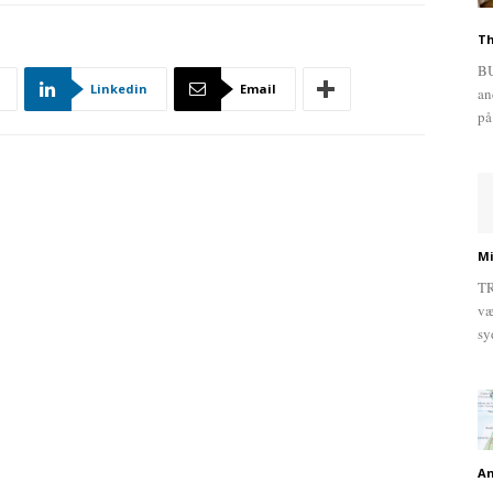
Th
BU
Linkedin
Email
an
på
Mi
TR
væ
sy
An