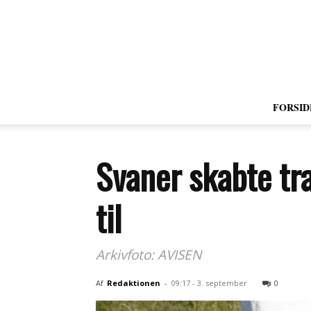
FORSID
Svaner skabte tra
til
Arkivfoto: AVISEN
Af
Redaktionen
-
09:17 - 3. september
0