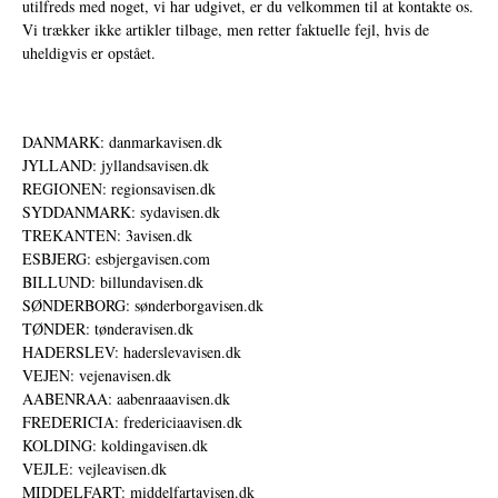
utilfreds med noget, vi har udgivet, er du velkommen til at kontakte os.
Vi trækker ikke artikler tilbage, men retter faktuelle fejl, hvis de
uheldigvis er opstået.
DANMARK: danmarkavisen.dk
JYLLAND: jyllandsavisen.dk
REGIONEN: regionsavisen.dk
SYDDANMARK: sydavisen.dk
TREKANTEN: 3avisen.dk
ESBJERG: esbjergavisen.com
BILLUND: billundavisen.dk
SØNDERBORG: sønderborgavisen.dk
TØNDER: tønderavisen.dk
HADERSLEV: haderslevavisen.dk
VEJEN: vejenavisen.dk
AABENRAA: aabenraaavisen.dk
FREDERICIA: fredericiaavisen.dk
KOLDING: koldingavisen.dk
VEJLE: vejleavisen.dk
MIDDELFART: middelfartavisen.dk