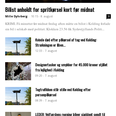
Bilist anholdt for spritkørsel kort før midnat
Mille Dyhrberg
-
10:15 - 8. august
0
KRIMI. Få minutter før midnat fredag aften måtte en bilist i Kolding forlade
sin bil i selskab med politiet. Klokken 23.56 fik Sydøstjyllands Politi...
Kvinde død efter påkørsel af tog ved Kolding:
Strækningen er åben...
12:33 - 7. august
Designertasker og smykker for 45.000 kroner stjålet
fra lejlighed i Kolding
09:20 - 7. august
Togtrafikken står stille ved Kolding efter
personpåkørsel
08:39 - 7. august
LEDER: Velfærdens regning bliver sjældent sendt til