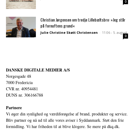
0
Christian Jørgensen om tredje Lillebæltsbro: »Jeg står
på fornuftens grund«
Julie Christine Skøtt Christensen
-
11:06 - 5. august
0
DANSKE DIGITALE MEDIER A/S
Norgesgade 48
7000 Fredericia
CVR nr. 40954481
DUNS nr. 306166788
Partnere
Vi øger din synlighed og værdiforøgelse af brand, produkter og service.
Bliv partner og nå ud til alle vores aviser i Syddanmark. Støt den frie
formidling. Vi har friheden til at blive klogere. Se mere på
dkq.dk.