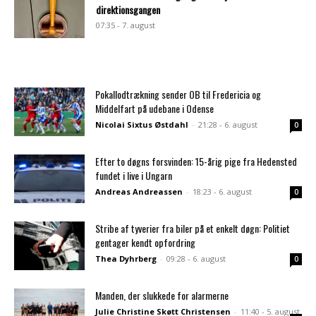
direktionsgangen
07:35 - 7. august
Pokallodtrækning sender OB til Fredericia og
Middelfart på udebane i Odense
Nicolai Sixtus Østdahl
-
21:28 - 6. august
0
Efter to døgns forsvinden: 15-årig pige fra Hedensted
fundet i live i Ungarn
Andreas Andreassen
-
18:23 - 6. august
0
Stribe af tyverier fra biler på et enkelt døgn: Politiet
gentager kendt opfordring
Thea Dyhrberg
-
09:28 - 6. august
0
Manden, der slukkede for alarmerne
Julie Christine Skøtt Christensen
-
11:40 - 5. august