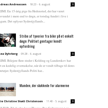
dreas Andreassen
-
18:23 - 6. august
0
IMI. En 15-årig pige fra Hedensted, der har været
rsvundet i mere end to døgn, er torsdag fundet i live i
garn. Det oplyser Sydøstjyllands...
Stribe af tyverier fra biler på et enkelt
døgn: Politiet gentager kendt
opfordring
ea Dyhrberg
-
09:28 - 6. august
0
IMI. Bilejere flere steder i Kolding og Lunderskov har
et en kedelig overraskelse, når de er vendt tilbage til deres
retøjer. Sydøstjyllands Politi har...
Manden, der slukkede for alarmerne
lie Christine Skøtt Christensen
-
11:40 - 5. august
0