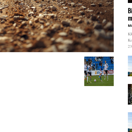
B
m
Mi
KR
Ko
23