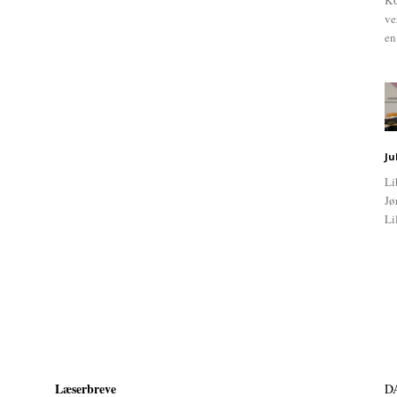
KU
ve
en
Ju
Li
Jø
Li
Læserbreve
D