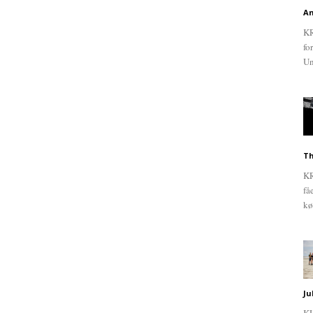
An
KR
fo
Un
Th
KR
få
kø
Ju