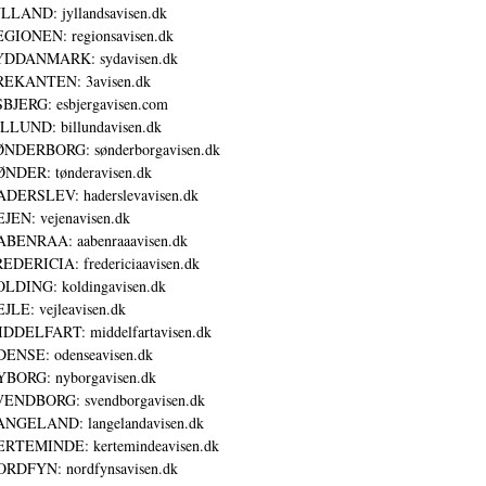
LLAND: jyllandsavisen.dk
GIONEN: regionsavisen.dk
YDDANMARK: sydavisen.dk
REKANTEN: 3avisen.dk
BJERG: esbjergavisen.com
LLUND: billundavisen.dk
NDERBORG: sønderborgavisen.dk
NDER: tønderavisen.dk
DERSLEV: haderslevavisen.dk
JEN: vejenavisen.dk
BENRAA: aabenraaavisen.dk
EDERICIA: fredericiaavisen.dk
LDING: koldingavisen.dk
JLE: vejleavisen.dk
DDELFART: middelfartavisen.dk
ENSE: odenseavisen.dk
BORG: nyborgavisen.dk
ENDBORG: svendborgavisen.dk
NGELAND: langelandavisen.dk
RTEMINDE: kertemindeavisen.dk
RDFYN: nordfynsavisen.dk