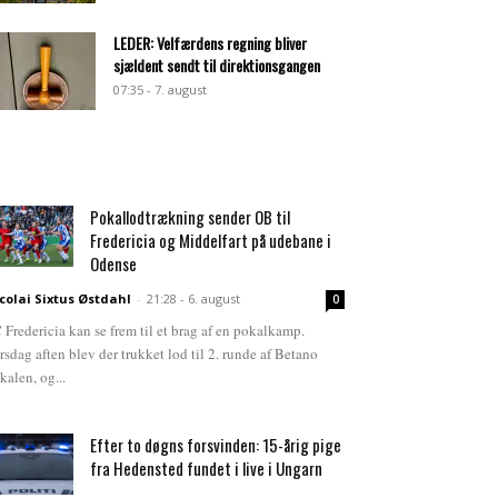
LEDER: Velfærdens regning bliver
sjældent sendt til direktionsgangen
07:35 - 7. august
Pokallodtrækning sender OB til
Fredericia og Middelfart på udebane i
Odense
colai Sixtus Østdahl
-
21:28 - 6. august
0
 Fredericia kan se frem til et brag af en pokalkamp.
rsdag aften blev der trukket lod til 2. runde af Betano
kalen, og...
Efter to døgns forsvinden: 15-årig pige
fra Hedensted fundet i live i Ungarn