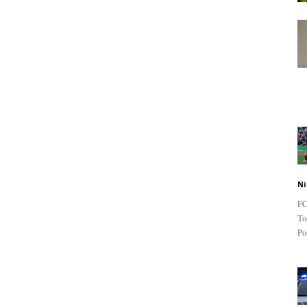
Ni
FC
To
Po