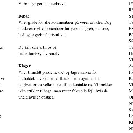
Vi bringer gerne læserbreve.
JY
RE
Debat
S
Vi er glade for alle kommentarer på vores artikler. Dog
T
modererer vi kommentarer for personangreb, racisme,
ES
had og angreb på privatlivet.
BI
SØ
es
Du kan skrive til os på
TØ
redaktion@sydavisen.dk
HA
VE
Klager
AA
Vi er tilmeldt pressenævnet og tager ansvar for
FR
 vi
indholdet. Hvis du er utilfreds med noget, vi har
KO
i
udgivet, er du velkommen til at kontakte os. Vi trækker
VE
ere
ikke artikler tilbage, men retter faktuelle fejl, hvis de
MI
uheldigvis er opstået.
OD
NY
SV
g.
LA
KE
NO