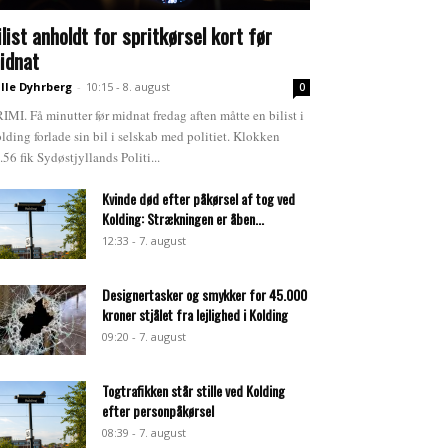
ilist anholdt for spritkørsel kort før
idnat
lle Dyhrberg
-
10:15 - 8. august
0
IMI. Få minutter før midnat fredag aften måtte en bilist i
lding forlade sin bil i selskab med politiet. Klokken
.56 fik Sydøstjyllands Politi...
Kvinde død efter påkørsel af tog ved
Kolding: Strækningen er åben...
12:33 - 7. august
Designertasker og smykker for 45.000
kroner stjålet fra lejlighed i Kolding
09:20 - 7. august
Togtrafikken står stille ved Kolding
efter personpåkørsel
08:39 - 7. august