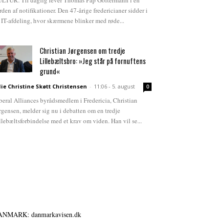
LTUR. Til daglig lever Thomas Pap Goltermann i en
rden af notifikationer. Den 47-årige fredericianer sidder i
 IT-afdeling, hvor skærmene blinker med røde...
Christian Jørgensen om tredje
Lillebæltsbro: »Jeg står på fornuftens
grund«
lie Christine Skøtt Christensen
-
11:06 - 5. august
0
beral Alliances byrådsmedlem i Fredericia, Christian
rgensen, melder sig nu i debatten om en tredje
llebæltsforbindelse med et krav om viden. Han vil se...
ANMARK: danmarkavisen.dk