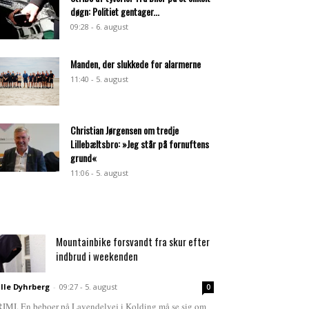
døgn: Politiet gentager...
09:28 - 6. august
Manden, der slukkede for alarmerne
11:40 - 5. august
Christian Jørgensen om tredje
Lillebæltsbro: »Jeg står på fornuftens
grund«
11:06 - 5. august
Mountainbike forsvandt fra skur efter
indbrud i weekenden
lle Dyhrberg
-
09:27 - 5. august
0
IMI. En beboer på Lavendelvej i Kolding må se sig om