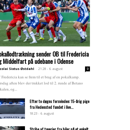
okallodtrækning sender OB til Fredericia
g Middelfart på udebane i Odense
colai Sixtus Østdahl
-
21:28 - 6. august
0
 Fredericia kan se frem til et brag af en pokalkamp.
rsdag aften blev der trukket lod til 2. runde af Betano
kalen, og...
Efter to døgns forsvinden: 15-årig pige
fra Hedensted fundet i live...
18:23 - 6. august
Stribe af tyverier fra biler på et enkelt