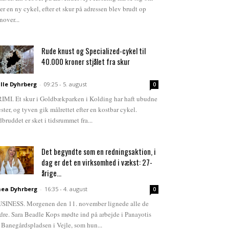
ter en ny cykel, efter et skur på adressen blev brudt op
nover...
Rude knust og Specialized-cykel til
40.000 kroner stjålet fra skur
lle Dyhrberg
-
09:25 - 5. august
0
IMI. Et skur i Goldbækparken i Kolding har haft ubudne
ster, og tyven gik målrettet efter en kostbar cykel.
dbruddet er sket i tidsrummet fra...
Det begyndte som en redningsaktion, i
dag er det en virksomhed i vækst: 27-
årige...
ea Dyhrberg
-
16:35 - 4. august
0
SINESS. Morgenen den 11. november lignede alle de
dre. Sara Beadle Kops mødte ind på arbejde i Panayotis
 Banegårdspladsen i Vejle, som hun...