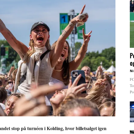
P
o
Ni
FC
To
Po
det stop på turnéen i Kolding, hvor billetsalget igen