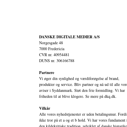
DANSKE DIGITALE MEDIER A/S
Norgesgade 48
7000 Fredericia
CVR nr. 40954481
DUNS nr. 306166788
Partnere
Vi øger din synlighed og værdiforøgelse af brand,
produkter og service. Bliv partner og nå ud til alle vor
aviser i Syddanmark. Støt den frie formidling. Vi har
friheden til at blive klogere. Se mere på
dkq.dk.
Vilkår
Alle vores nyhedstjenester er uden betalingsmur. Fordi
ikke tror på et a og et b hold. Vi har vores fundament 
den kildekritiske tradition, udviklet af danske historik