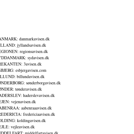
ANMARK: danmarkavisen.dk
LLAND: jyllandsavisen.dk
GIONEN: regionsavisen.dk
YDDANMARK: sydavisen.dk
REKANTEN: 3avisen.dk
BJERG: esbjergavisen.com
LLUND: billundavisen.dk
NDERBORG: sønderborgavisen.dk
NDER: tønderavisen.dk
DERSLEV: haderslevavisen.dk
JEN: vejenavisen.dk
BENRAA: aabenraaavisen.dk
EDERICIA: fredericiaavisen.dk
LDING: koldingavisen.dk
JLE: vejleavisen.dk
DDELFART: middelfartavisen.dk