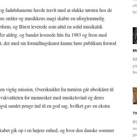
ef
og fadølshanerne havde travlt med at slukke tørsten hos de
he
ens stråler og musikkens magi skabte en uforglemmelig
topform, og Blæst leverede som altid en solid musikalsk
er aldrig, og bandet leverede hits fra 1983 og frem med
t, der med sin formidlingskunst kunne høre publikum forstod
Mi
KR
gæ
In
 vigtig mission. Overskuddet fra turnéen går ubeskåret til
livskvaliteten for mennesker med muskelsvind og deres
så samlet penge ind til en god sag, hvilket gav en ekstra
Th
BU
an
sskabet gik op i en højere enhed, og hvor den danske sommer
på