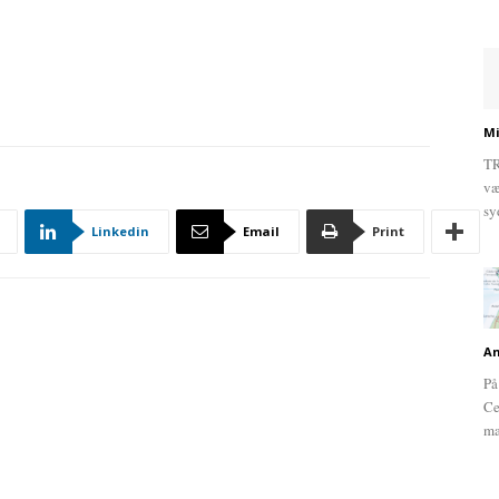
Mi
TR
væ
sy
Linkedin
Email
Print
An
På
Ce
ma