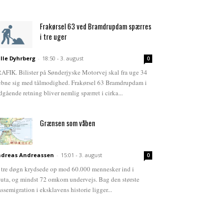
Frakørsel 63 ved Bramdrupdam spærres
i tre uger
lle Dyhrberg
-
18:50 - 3. august
0
AFIK. Bilister på Sønderjyske Motorvej skal fra uge 34
bne sig med tålmodighed. Frakørsel 63 Bramdrupdam i
dgående retning bliver nemlig spærret i cirka...
Grænsen som våben
dreas Andreassen
-
15:01 - 3. august
0
 tre døgn krydsede op mod 60.000 mennesker ind i
uta, og mindst 72 omkom undervejs. Bag den største
ssemigration i eksklavens historie ligger...