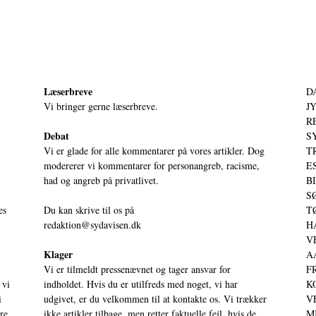
Læserbreve
D
Vi bringer gerne læserbreve.
JY
RE
Debat
S
Vi er glade for alle kommentarer på vores artikler. Dog
T
modererer vi kommentarer for personangreb, racisme,
ES
had og angreb på privatlivet.
BI
SØ
es
Du kan skrive til os på
TØ
redaktion@sydavisen.dk
HA
VE
Klager
AA
Vi er tilmeldt pressenævnet og tager ansvar for
FR
 vi
indholdet. Hvis du er utilfreds med noget, vi har
KO
i
udgivet, er du velkommen til at kontakte os. Vi trækker
VE
ere
ikke artikler tilbage, men retter faktuelle fejl, hvis de
MI