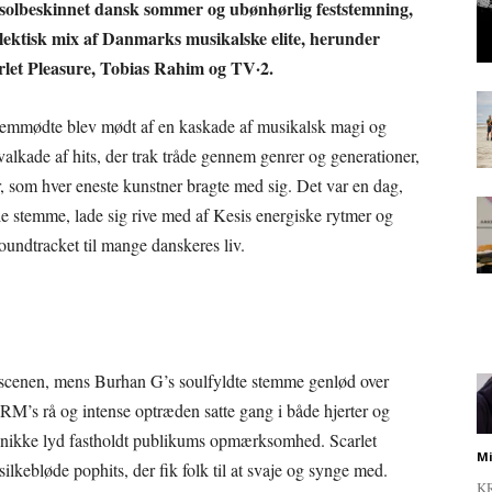
f solbeskinnet dansk sommer og ubønhørlig feststemning,
eklektisk mix af Danmarks musikalske elite, herunder
et Pleasure, Tobias Rahim og TV·2.
fremmødte blev mødt af en kaskade af musikalsk magi og
lkade af hits, der trak tråde gennem genrer og generationer,
r, som hver eneste kunstner bragte med sig. Det var en dag,
 stemme, lade sig rive med af Kesis energiske rytmer og
oundtracket til mange danskeres liv.
l scenen, mens Burhan G’s soulfyldte stemme genlød over
’s rå og intense optræden satte gang i både hjerter og
nikke lyd fastholdt publikums opmærksomhed. Scarlet
Mi
silkebløde pophits, der fik folk til at svaje og synge med.
KR