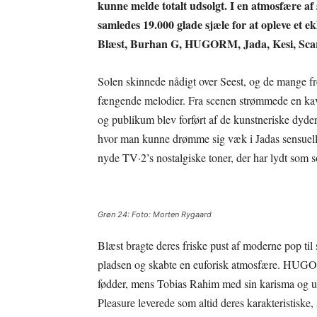
kunne melde totalt udsolgt. I en atmosfære a
samledes 19.000 glade sjæle for at opleve et 
Blæst, Burhan G, HUGORM, Jada, Kesi, Scarl
Solen skinnede nådigt over Seest, og de mange 
fængende melodier. Fra scenen strømmede en kava
og publikum blev forført af de kunstneriske dyde
hvor man kunne drømme sig væk i Jadas sensuelle
nyde TV·2’s nostalgiske toner, der har lydt som s
Grøn 24: Foto: Morten Rygaard
Blæst bragte deres friske pust af moderne pop ti
pladsen og skabte en euforisk atmosfære. HUGORM
fødder, mens Tobias Rahim med sin karisma og u
Pleasure leverede som altid deres karakteristiske, 