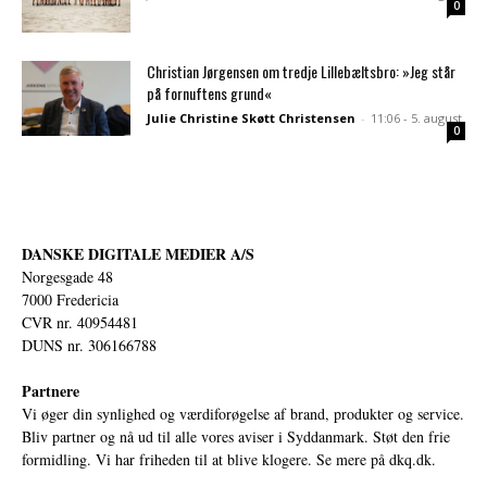
0
Christian Jørgensen om tredje Lillebæltsbro: »Jeg står
på fornuftens grund«
Julie Christine Skøtt Christensen
-
11:06 - 5. august
0
DANSKE DIGITALE MEDIER A/S
Norgesgade 48
7000 Fredericia
CVR nr. 40954481
DUNS nr. 306166788
Partnere
Vi øger din synlighed og værdiforøgelse af brand, produkter og service.
Bliv partner og nå ud til alle vores aviser i Syddanmark. Støt den frie
formidling. Vi har friheden til at blive klogere. Se mere på
dkq.dk.