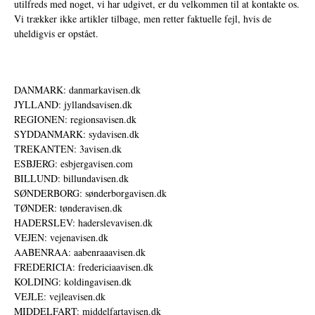
utilfreds med noget, vi har udgivet, er du velkommen til at kontakte os.
Vi trækker ikke artikler tilbage, men retter faktuelle fejl, hvis de
uheldigvis er opstået.
DANMARK: danmarkavisen.dk
JYLLAND: jyllandsavisen.dk
REGIONEN: regionsavisen.dk
SYDDANMARK: sydavisen.dk
TREKANTEN: 3avisen.dk
ESBJERG: esbjergavisen.com
BILLUND: billundavisen.dk
SØNDERBORG: sønderborgavisen.dk
TØNDER: tønderavisen.dk
HADERSLEV: haderslevavisen.dk
VEJEN: vejenavisen.dk
AABENRAA: aabenraaavisen.dk
FREDERICIA: fredericiaavisen.dk
KOLDING: koldingavisen.dk
VEJLE: vejleavisen.dk
MIDDELFART: middelfartavisen.dk