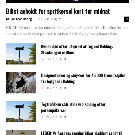
Bilist anholdt for spritkørsel kort før midnat
Mille Dyhrberg
-
10:15 - 8. august
0
KRIMI. Få minutter før midnat fredag aften måtte en bilist i Kolding forlade
sin bil i selskab med politiet. Klokken 23.56 fik Sydøstjyllands Politi...
Kvinde død efter påkørsel af tog ved Kolding:
Strækningen er åben...
12:33 - 7. august
Designertasker og smykker for 45.000 kroner stjålet
fra lejlighed i Kolding
09:20 - 7. august
Togtrafikken står stille ved Kolding efter
personpåkørsel
08:39 - 7. august
LEDER: Velfærdens regning bliver sjældent sendt til