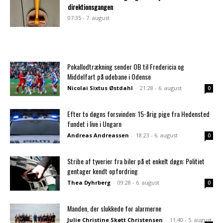
direktionsgangen
07:35 - 7. august
Pokallodtrækning sender OB til Fredericia og
Middelfart på udebane i Odense
Nicolai Sixtus Østdahl
-
21:28 - 6. august
0
Efter to døgns forsvinden: 15-årig pige fra Hedensted
fundet i live i Ungarn
Andreas Andreassen
-
18:23 - 6. august
0
Stribe af tyverier fra biler på et enkelt døgn: Politiet
gentager kendt opfordring
Thea Dyhrberg
-
09:28 - 6. august
0
Manden, der slukkede for alarmerne
Julie Christine Skøtt Christensen
-
11:40 - 5. august