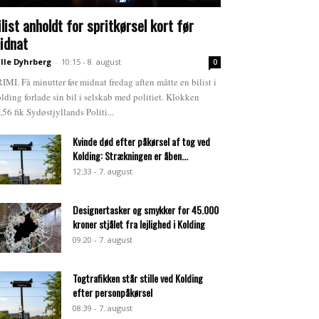
ilist anholdt for spritkørsel kort før
idnat
lle Dyhrberg
-
10:15 - 8. august
0
IMI. Få minutter før midnat fredag aften måtte en bilist i
lding forlade sin bil i selskab med politiet. Klokken
.56 fik Sydøstjyllands Politi...
Kvinde død efter påkørsel af tog ved
Kolding: Strækningen er åben...
12:33 - 7. august
Designertasker og smykker for 45.000
kroner stjålet fra lejlighed i Kolding
09:20 - 7. august
Togtrafikken står stille ved Kolding
efter personpåkørsel
08:39 - 7. august