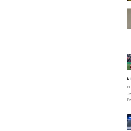
Ni
FC
To
Po