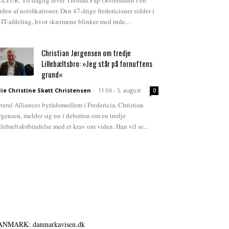
LTUR. Til daglig lever Thomas Pap Goltermann i en
rden af notifikationer. Den 47-årige fredericianer sidder i
 IT-afdeling, hvor skærmene blinker med røde...
Christian Jørgensen om tredje
Lillebæltsbro: »Jeg står på fornuftens
grund«
lie Christine Skøtt Christensen
-
11:06 - 5. august
0
beral Alliances byrådsmedlem i Fredericia, Christian
rgensen, melder sig nu i debatten om en tredje
llebæltsforbindelse med et krav om viden. Han vil se...
ANMARK: danmarkavisen.dk