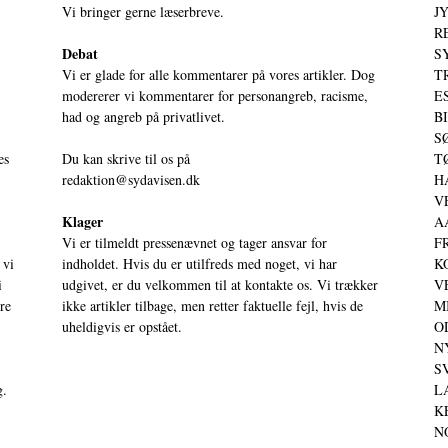
Vi bringer gerne læserbreve.
JY
RE
Debat
S
Vi er glade for alle kommentarer på vores artikler. Dog
T
modererer vi kommentarer for personangreb, racisme,
ES
had og angreb på privatlivet.
BI
SØ
es
Du kan skrive til os på
TØ
redaktion@sydavisen.dk
HA
VE
Klager
AA
Vi er tilmeldt pressenævnet og tager ansvar for
FR
 vi
indholdet. Hvis du er utilfreds med noget, vi har
KO
i
udgivet, er du velkommen til at kontakte os. Vi trækker
VE
ere
ikke artikler tilbage, men retter faktuelle fejl, hvis de
MI
uheldigvis er opstået.
OD
NY
SV
g.
LA
KE
NO