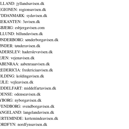
LLAND: jyllandsavisen.dk
GIONEN: regionsavisen.dk
YDDANMARK: sydavisen.dk
REKANTEN: 3avisen.dk
BJERG: esbjergavisen.com
LLUND: billundavisen.dk
NDERBORG: sønderborgavisen.dk
NDER: tønderavisen.dk
DERSLEV: haderslevavisen.dk
JEN: vejenavisen.dk
BENRAA: aabenraaavisen.dk
EDERICIA: fredericiaavisen.dk
LDING: koldingavisen.dk
JLE: vejleavisen.dk
DDELFART: middelfartavisen.dk
ENSE: odenseavisen.dk
BORG: nyborgavisen.dk
ENDBORG: svendborgavisen.dk
NGELAND: langelandavisen.dk
RTEMINDE: kertemindeavisen.dk
RDFYN: nordfynsavisen.dk