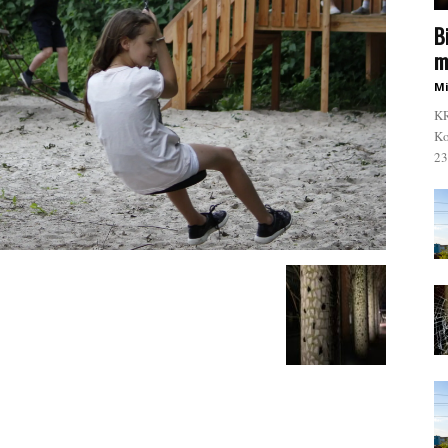
B
m
Mi
KR
Ko
23