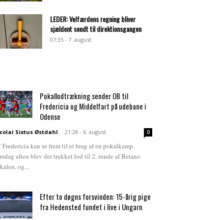
LEDER: Velfærdens regning bliver
sjældent sendt til direktionsgangen
07:35 - 7. august
Pokallodtrækning sender OB til
Fredericia og Middelfart på udebane i
Odense
colai Sixtus Østdahl
-
21:28 - 6. august
0
 Fredericia kan se frem til et brag af en pokalkamp.
rsdag aften blev der trukket lod til 2. runde af Betano
kalen, og...
Efter to døgns forsvinden: 15-årig pige
fra Hedensted fundet i live i Ungarn