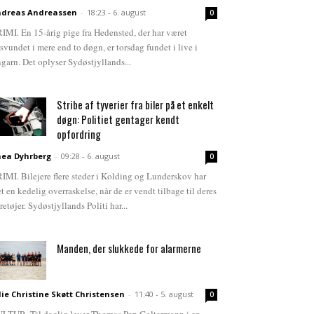
dreas Andreassen
-
18:23 - 6. august
0
IMI. En 15-årig pige fra Hedensted, der har været
rsvundet i mere end to døgn, er torsdag fundet i live i
garn. Det oplyser Sydøstjyllands...
Stribe af tyverier fra biler på et enkelt
døgn: Politiet gentager kendt
opfordring
ea Dyhrberg
-
09:28 - 6. august
0
IMI. Bilejere flere steder i Kolding og Lunderskov har
et en kedelig overraskelse, når de er vendt tilbage til deres
retøjer. Sydøstjyllands Politi har...
Manden, der slukkede for alarmerne
lie Christine Skøtt Christensen
-
11:40 - 5. august
0