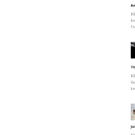
An
KR
fo
Un
Th
KR
få
kø
Ju