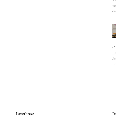
KU
ve
en
Ju
Li
Jø
Li
Læserbreve
D