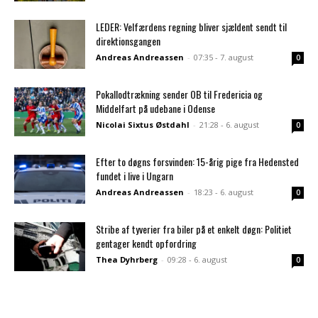
LEDER: Velfærdens regning bliver sjældent sendt til
direktionsgangen
Andreas Andreassen
-
07:35 - 7. august
0
Pokallodtrækning sender OB til Fredericia og
Middelfart på udebane i Odense
Nicolai Sixtus Østdahl
-
21:28 - 6. august
0
Efter to døgns forsvinden: 15-årig pige fra Hedensted
fundet i live i Ungarn
Andreas Andreassen
-
18:23 - 6. august
0
Stribe af tyverier fra biler på et enkelt døgn: Politiet
gentager kendt opfordring
Thea Dyhrberg
-
09:28 - 6. august
0