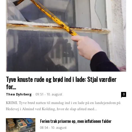
Tyve knuste rude og brød ind i lade: Stjal værdier
for...
Thea Dyhrberg
-
09:51 - 10. august
0
KRIMI. Tyve brød natten til mandag ind i en lade på en landejendom på
Hedevej i Almind ved Kolding, hvor de slap afsted med...
Ferien trak priserne op, men inflationen falder
08:54 - 10. august