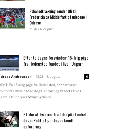
Pokallodtrækning sender OB til
Fredericia og Middelfart på udebane i
Odense
21:28 - 6. august
Efter to døgns forsvinden: 15-årig pige
fra Hedensted fundet i live i Ungarn
dreas Andreassen
-
18:23 - 6. august
0
IMI. En 15-årig pige fra Hedensted, der har været
rsvundet i mere end to døgn, er torsdag fundet i live i
garn. Det oplyser Sydøstjyllands...
Stribe af tyverier fra biler på et enkelt
døgn: Politiet gentager kendt
opfordring