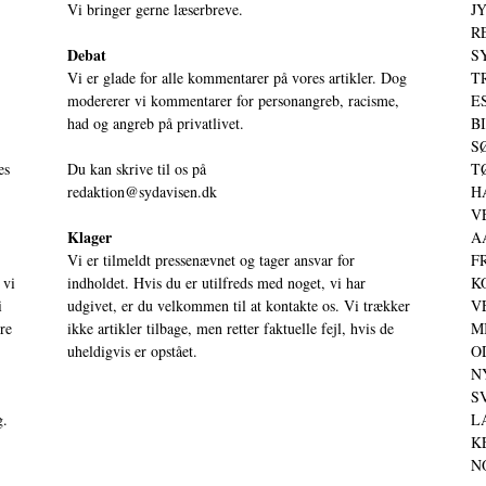
Vi bringer gerne læserbreve.
JY
RE
Debat
S
Vi er glade for alle kommentarer på vores artikler. Dog
T
modererer vi kommentarer for personangreb, racisme,
ES
had og angreb på privatlivet.
BI
SØ
es
Du kan skrive til os på
TØ
redaktion@sydavisen.dk
HA
VE
Klager
AA
Vi er tilmeldt pressenævnet og tager ansvar for
FR
 vi
indholdet. Hvis du er utilfreds med noget, vi har
KO
i
udgivet, er du velkommen til at kontakte os. Vi trækker
VE
ere
ikke artikler tilbage, men retter faktuelle fejl, hvis de
MI
uheldigvis er opstået.
OD
NY
SV
g.
LA
KE
NO