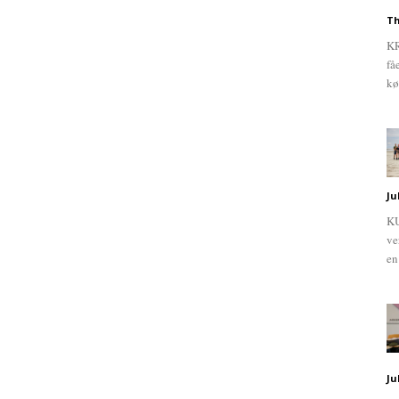
Th
KR
få
kø
Ju
KU
ve
en
Ju