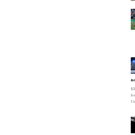
An
KR
fo
Un