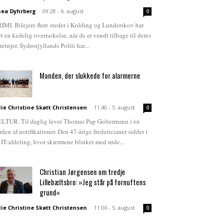
ea Dyhrberg
-
09:28 - 6. august
0
IMI. Bilejere flere steder i Kolding og Lunderskov har
et en kedelig overraskelse, når de er vendt tilbage til deres
retøjer. Sydøstjyllands Politi har...
Manden, der slukkede for alarmerne
lie Christine Skøtt Christensen
-
11:40 - 5. august
0
LTUR. Til daglig lever Thomas Pap Goltermann i en
rden af notifikationer. Den 47-årige fredericianer sidder i
 IT-afdeling, hvor skærmene blinker med røde...
Christian Jørgensen om tredje
Lillebæltsbro: »Jeg står på fornuftens
grund«
lie Christine Skøtt Christensen
-
11:06 - 5. august
0