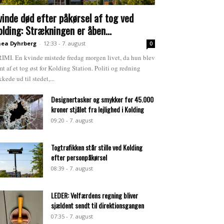
vinde død efter påkørsel af tog ved
olding: Strækningen er åben...
ea Dyhrberg
-
12:33 - 7. august
0
IMI. En kvinde mistede fredag morgen livet, da hun blev
mt af et tog øst for Kolding Station. Politi og redning
kkede ud til stedet,...
Designertasker og smykker for 45.000
kroner stjålet fra lejlighed i Kolding
09:20 - 7. august
Togtrafikken står stille ved Kolding
efter personpåkørsel
08:39 - 7. august
LEDER: Velfærdens regning bliver
sjældent sendt til direktionsgangen
07:35 - 7. august