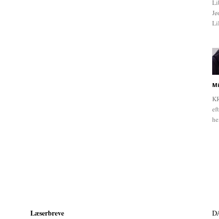
Li
Jø
Li
Mi
KR
ef
he
Læserbreve
D