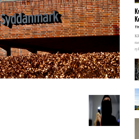
K
K
Th
KR
ra
ry