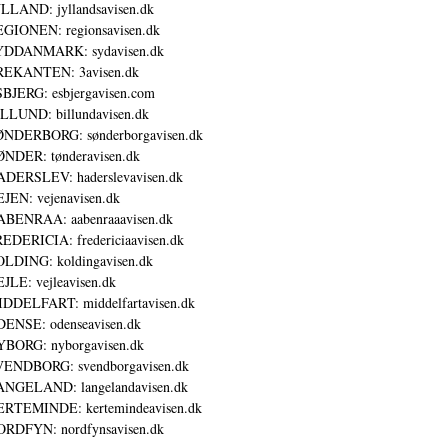
LLAND: jyllandsavisen.dk
GIONEN: regionsavisen.dk
YDDANMARK: sydavisen.dk
REKANTEN: 3avisen.dk
BJERG: esbjergavisen.com
LLUND: billundavisen.dk
NDERBORG: sønderborgavisen.dk
NDER: tønderavisen.dk
DERSLEV: haderslevavisen.dk
JEN: vejenavisen.dk
BENRAA: aabenraaavisen.dk
EDERICIA: fredericiaavisen.dk
LDING: koldingavisen.dk
JLE: vejleavisen.dk
DDELFART: middelfartavisen.dk
ENSE: odenseavisen.dk
BORG: nyborgavisen.dk
ENDBORG: svendborgavisen.dk
NGELAND: langelandavisen.dk
RTEMINDE: kertemindeavisen.dk
RDFYN: nordfynsavisen.dk