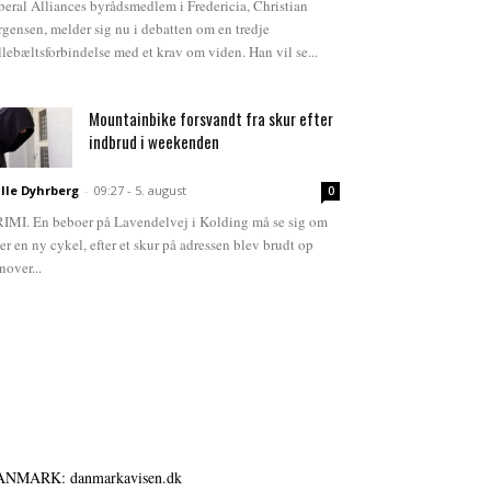
beral Alliances byrådsmedlem i Fredericia, Christian
rgensen, melder sig nu i debatten om en tredje
llebæltsforbindelse med et krav om viden. Han vil se...
Mountainbike forsvandt fra skur efter
indbrud i weekenden
lle Dyhrberg
-
09:27 - 5. august
0
IMI. En beboer på Lavendelvej i Kolding må se sig om
ter en ny cykel, efter et skur på adressen blev brudt op
nover...
ANMARK: danmarkavisen.dk