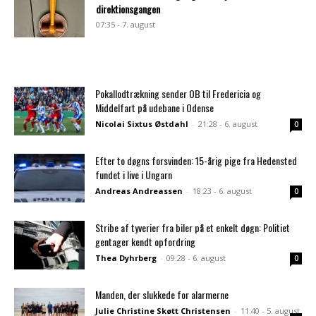
direktionsgangen
07:35 - 7. august
Pokallodtrækning sender OB til Fredericia og
Middelfart på udebane i Odense
Nicolai Sixtus Østdahl
-
21:28 - 6. august
0
Efter to døgns forsvinden: 15-årig pige fra Hedensted
fundet i live i Ungarn
Andreas Andreassen
-
18:23 - 6. august
0
Stribe af tyverier fra biler på et enkelt døgn: Politiet
gentager kendt opfordring
Thea Dyhrberg
-
09:28 - 6. august
0
Manden, der slukkede for alarmerne
Julie Christine Skøtt Christensen
-
11:40 - 5. august