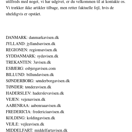
utilfreds med noget, vi har udgivet, er du velkommen til at kontakte os.
Vi trækker ikke artikler tilbage, men retter faktuelle fejl, hvis de
uheldigvis er opstået.
DANMARK: danmarkavisen.dk
JYLLAND: jyllandsavisen.dk
REGIONEN: regionsavisen.dk
SYDDANMARK: sydavisen.dk
TREKANTEN: 3avisen.dk
ESBJERG: esbjergavisen.com
BILLUND: billundavisen.dk
SØNDERBORG: sønderborgavisen.dk
TØNDER: tønderavisen.dk
HADERSLEV: haderslevavisen.dk
VEJEN: vejenavisen.dk
AABENRAA: aabenraaavisen.dk
FREDERICIA: fredericiaavisen.dk
KOLDING: koldingavisen.dk
VEJLE: vejleavisen.dk
MIDDELFART: middelfartavisen.dk