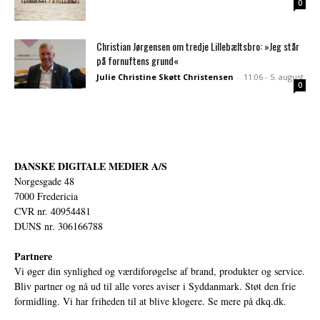
0
Christian Jørgensen om tredje Lillebæltsbro: »Jeg står
på fornuftens grund«
Julie Christine Skøtt Christensen
-
11:06 - 5. august
0
DANSKE DIGITALE MEDIER A/S
Norgesgade 48
7000 Fredericia
CVR nr. 40954481
DUNS nr. 306166788
Partnere
Vi øger din synlighed og værdiforøgelse af brand, produkter og service.
Bliv partner og nå ud til alle vores aviser i Syddanmark. Støt den frie
formidling. Vi har friheden til at blive klogere. Se mere på
dkq.dk.