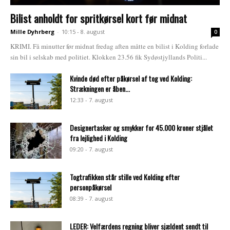
Bilist anholdt for spritkørsel kort før midnat
Mille Dyhrberg
-
10:15 - 8. august
0
KRIMI. Få minutter før midnat fredag aften måtte en bilist i Kolding forlade
sin bil i selskab med politiet. Klokken 23.56 fik Sydøstjyllands Politi...
Kvinde død efter påkørsel af tog ved Kolding:
Strækningen er åben...
12:33 - 7. august
Designertasker og smykker for 45.000 kroner stjålet
fra lejlighed i Kolding
09:20 - 7. august
Togtrafikken står stille ved Kolding efter
personpåkørsel
08:39 - 7. august
LEDER: Velfærdens regning bliver sjældent sendt til