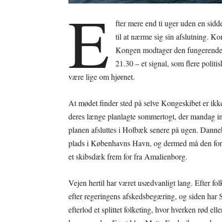
E
fter mere end ti uger uden en sid
til at nærme sig sin afslutning. 
Kongen modtager den fungerende
21.30 – et signal, som flere politi
være lige om hjørnet.
At mødet finder sted på selve Kongeskibet er ik
deres længe planlagte sommertogt, der mandag indl
planen afsluttes i Holbæk senere på ugen. Danneb
plads i Københavns Havn, og dermed må den forme
et skibsdæk frem for fra Amalienborg.
Vejen hertil har været usædvanligt lang. Efter f
efter regeringens afskedsbegæring, og siden har
efterlod et splittet folketing, hvor hverken rød ell