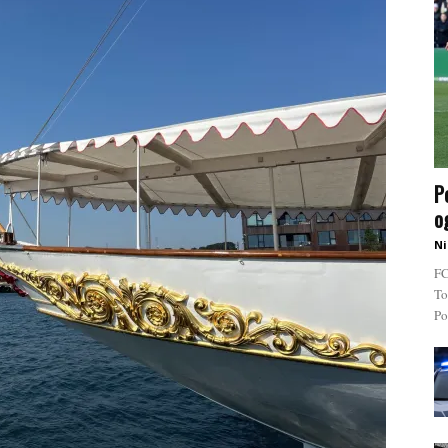
P
o
Ni
FC
To
Po