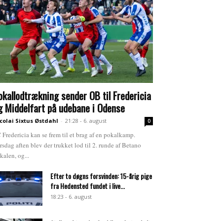
okallodtrækning sender OB til Fredericia
g Middelfart på udebane i Odense
colai Sixtus Østdahl
-
21:28 - 6. august
0
 Fredericia kan se frem til et brag af en pokalkamp.
rsdag aften blev der trukket lod til 2. runde af Betano
kalen, og...
Efter to døgns forsvinden: 15-årig pige
fra Hedensted fundet i live...
18:23 - 6. august