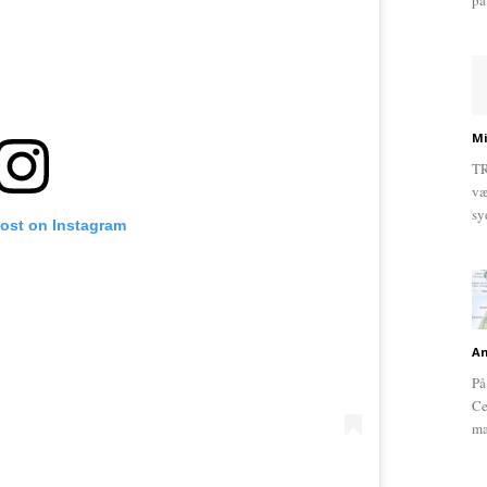
på
Mi
TR
væ
sy
post on Instagram
An
På
Ce
ma