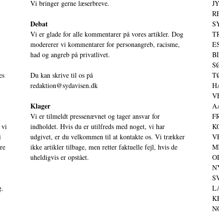
Vi bringer gerne læserbreve.
JY
RE
Debat
S
Vi er glade for alle kommentarer på vores artikler. Dog
T
modererer vi kommentarer for personangreb, racisme,
ES
had og angreb på privatlivet.
BI
SØ
es
Du kan skrive til os på
TØ
redaktion@sydavisen.dk
HA
VE
Klager
AA
Vi er tilmeldt pressenævnet og tager ansvar for
FR
 vi
indholdet. Hvis du er utilfreds med noget, vi har
KO
i
udgivet, er du velkommen til at kontakte os. Vi trækker
VE
ere
ikke artikler tilbage, men retter faktuelle fejl, hvis de
MI
uheldigvis er opstået.
OD
NY
SV
g.
LA
KE
NO