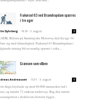
 Banegårdspladsen i Vejle, som hun...
Frakørsel 63 ved Bramdrupdam spærres
i tre uger
lle Dyhrberg
-
18:50 - 3. august
0
AFIK. Bilister på Sønderjyske Motorvej skal fra uge 34
bne sig med tålmodighed. Frakørsel 63 Bramdrupdam i
dgående retning bliver nemlig spærret i cirka...
Grænsen som våben
dreas Andreassen
-
15:01 - 3. august
0
 tre døgn krydsede op mod 60.000 mennesker ind i
uta, og mindst 72 omkom undervejs. Bag den største
ssemigration i eksklavens historie ligger...