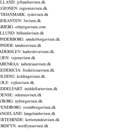
LLAND: jyllandsavisen.dk
GIONEN: regionsavisen.dk
YDDANMARK: sydavisen.dk
REKANTEN: 3avisen.dk
BJERG: esbjergavisen.com
LLUND: billundavisen.dk
NDERBORG: sønderborgavisen.dk
NDER: tønderavisen.dk
DERSLEV: haderslevavisen.dk
JEN: vejenavisen.dk
BENRAA: aabenraaavisen.dk
EDERICIA: fredericiaavisen.dk
LDING: koldingavisen.dk
JLE: vejleavisen.dk
DDELFART: middelfartavisen.dk
ENSE: odenseavisen.dk
BORG: nyborgavisen.dk
ENDBORG: svendborgavisen.dk
NGELAND: langelandavisen.dk
RTEMINDE: kertemindeavisen.dk
RDFYN: nordfynsavisen.dk