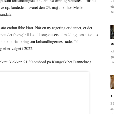
et som forhandlingsleder, dernæst overtog Venstres formand
KR
ef
ve op, landede ansvaret den 23. maj atter hos Mette
he
andater.
år endnu ikke klart. Når en ny regering er dannet, er det
men det fremgår ikke af kongehusets udmelding, om aftenens
lot en orientering om forhandlingernes stade. Til
Mi
 efter valget i 2022.
KR
gæ
dspunktet: klokken 21.30 ombord på Kongeskibet Dannebrog.
In
Th
BU
an