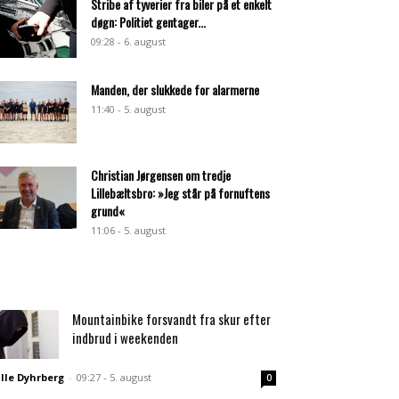
Stribe af tyverier fra biler på et enkelt
døgn: Politiet gentager...
09:28 - 6. august
Manden, der slukkede for alarmerne
11:40 - 5. august
Christian Jørgensen om tredje
Lillebæltsbro: »Jeg står på fornuftens
grund«
11:06 - 5. august
Mountainbike forsvandt fra skur efter
indbrud i weekenden
lle Dyhrberg
-
09:27 - 5. august
0