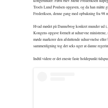
kongerunder: Først blev Mette Frederiksen udpeg
Troels Lund Poulsen opgaven, og da han måtte gi
Frederiksen, denne gang med opbakning fra 98 m
Hvad mødet på Dannebrog konkret munder ud i, st
Kongens opgave formelt at udnævne ministrene, 
møde markerer den afsluttende udnævnelse eller b
sammenligning tog det seks uger at danne regering
Indtil videre er det eneste faste holdepunkt ti