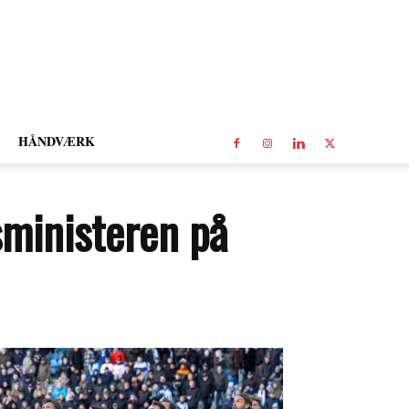
HÅNDVÆRK
sministeren på