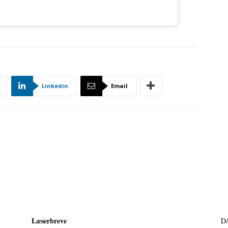
Linkedin
Email
Læserbreve
D