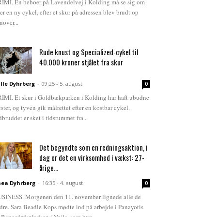
IMI. En beboer på Lavendelvej i Kolding må se sig om
ter en ny cykel, efter et skur på adressen blev brudt op
nover...
Rude knust og Specialized-cykel til
40.000 kroner stjålet fra skur
lle Dyhrberg
-
09:25 - 5. august
0
IMI. Et skur i Goldbækparken i Kolding har haft ubudne
ster, og tyven gik målrettet efter en kostbar cykel.
dbruddet er sket i tidsrummet fra...
Det begyndte som en redningsaktion, i
dag er det en virksomhed i vækst: 27-
årige...
ea Dyhrberg
-
16:35 - 4. august
0
SINESS. Morgenen den 11. november lignede alle de
dre. Sara Beadle Kops mødte ind på arbejde i Panayotis