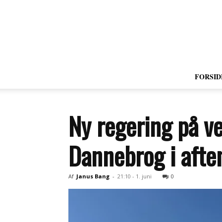
FORSID
Ny regering på v
Dannebrog i afte
Af
Janus Bang
-
21:10 - 1. juni
0