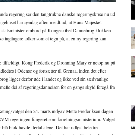
dende regering ser den langtrukne danske regeringskrise nu ud
Kongehuset har søndag aften meldt ud, at Hans Majestæt
 statsminister ombord på Kongeskibet Dannebrog klokken
ske iagttagere tolker som et tegn på, at en ny regering kan
ke tilfældigt. Kong Frederik og Dronning Mary er netop nu på
edtes i Odense og fortsætter til Grenaa, inden det efter
rog ligger derfor ude i landet og ikke ved sin sædvanlige
lle del af regeringsdannelsen for en gangs skyld foregå fra
olketingsvalget den 24. marts indgav Mette Frederiksen dagen
 SVM-regeringen fungeret som forretningsministerium. Valget
er blå blok havde flertal alene. Det har udløst hele tre
Mi