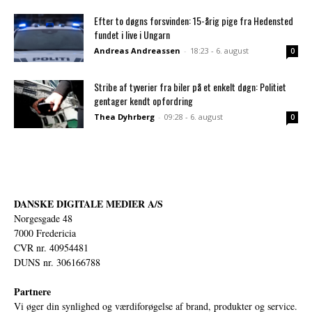
Efter to døgns forsvinden: 15-årig pige fra Hedensted
fundet i live i Ungarn
Andreas Andreassen
-
18:23 - 6. august
0
Stribe af tyverier fra biler på et enkelt døgn: Politiet
gentager kendt opfordring
Thea Dyhrberg
-
09:28 - 6. august
0
DANSKE DIGITALE MEDIER A/S
Norgesgade 48
7000 Fredericia
CVR nr. 40954481
DUNS nr. 306166788
Partnere
Vi øger din synlighed og værdiforøgelse af brand, produkter og service.