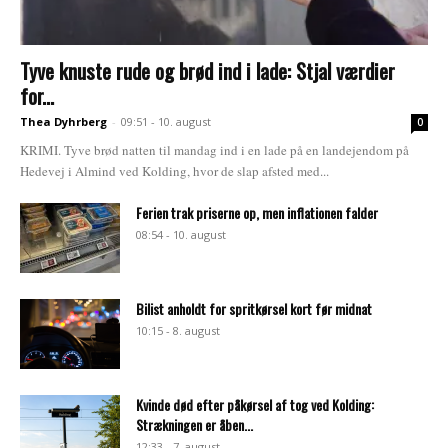
Tyve knuste rude og brød ind i lade: Stjal værdier
for...
Thea Dyhrberg
-
09:51 - 10. august
0
KRIMI. Tyve brød natten til mandag ind i en lade på en landejendom på
Hedevej i Almind ved Kolding, hvor de slap afsted med...
Ferien trak priserne op, men inflationen falder
08:54 - 10. august
Bilist anholdt for spritkørsel kort før midnat
10:15 - 8. august
Kvinde død efter påkørsel af tog ved Kolding:
Strækningen er åben...
12:33 - 7. august