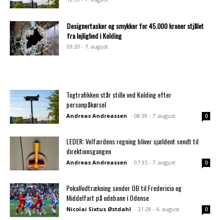
Designertasker og smykker for 45.000 kroner stjålet
fra lejlighed i Kolding
09:20 - 7. august
Togtrafikken står stille ved Kolding efter
personpåkørsel
Andreas Andreassen
-
08:39 - 7. august
0
LEDER: Velfærdens regning bliver sjældent sendt til
direktionsgangen
Andreas Andreassen
-
07:35 - 7. august
0
Pokallodtrækning sender OB til Fredericia og
Middelfart på udebane i Odense
Nicolai Sixtus Østdahl
-
21:28 - 6. august
0