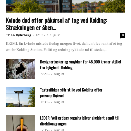
Kvinde død efter påkørsel af tog ved Kolding:
Strækningen er åben...
Thea Dyhrberg
-
12:33 - 7. august
0
KRIMI. En kvinde mistede fredag morgen livet, da hun blev ramt af et tog
øst for Kolding Station. Politi og redning rykkede ud til stedet,...
Designertasker og smykker for 45.000 kroner stjålet
fra lejlighed i Kolding
09:20 - 7. august
Togtrafikken står stille ved Kolding efter
personpåkørsel
08:39 - 7. august
LEDER: Velfærdens regning bliver sjældent sendt til
direktionsgangen
07:35 - 7. august