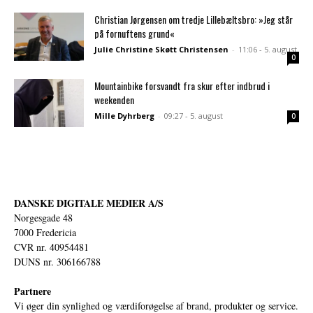
Christian Jørgensen om tredje Lillebæltsbro: »Jeg står
på fornuftens grund«
Julie Christine Skøtt Christensen
-
11:06 - 5. august
0
Mountainbike forsvandt fra skur efter indbrud i
weekenden
Mille Dyhrberg
-
09:27 - 5. august
0
DANSKE DIGITALE MEDIER A/S
Norgesgade 48
7000 Fredericia
CVR nr. 40954481
DUNS nr. 306166788
Partnere
Vi øger din synlighed og værdiforøgelse af brand, produkter og service.