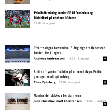
Pokallodtrækning sender OB til Fredericia og
Middelfart på udebane i Odense
21:28 - 6. august
Efter to døgns forsvinden: 15-årig pige fra Hedensted
fundet i live i Ungarn
Andreas Andreassen
-
18:23 - 6. august
0
Stribe af tyverier fra biler på et enkelt døgn: Politiet
gentager kendt opfordring
Thea Dyhrberg
-
09:28 - 6. august
0
Manden, der slukkede for alarmerne
Julie Christine Skøtt Christensen
-
11:40 - 5. august
0