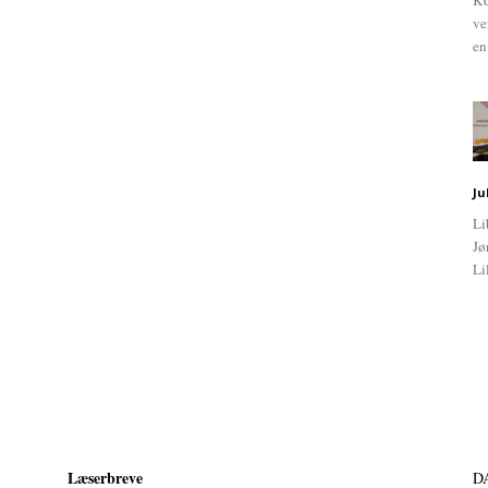
KU
ve
en
Ju
Li
Jø
Li
Læserbreve
D