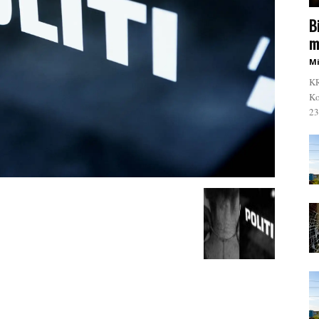
B
m
Mi
KR
Ko
23