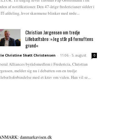
LTUR. Til daglig lever Thomas Pap Goltermann i en
rden af notifikationer. Den 47-årige fredericianer sidder i
 IT-afdeling, hvor skærmene blinker med røde...
Christian Jørgensen om tredje
Lillebæltsbro: »Jeg står på fornuftens
grund«
lie Christine Skøtt Christensen
-
11:06 - 5. august
0
beral Alliances byrådsmedlem i Fredericia, Christian
rgensen, melder sig nu i debatten om en tredje
llebæltsforbindelse med et krav om viden. Han vil se...
ANMARK: danmarkavisen.dk