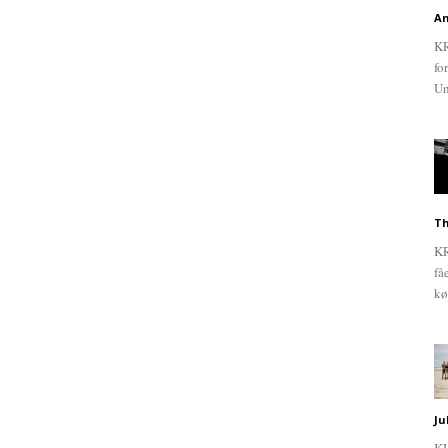
An
KR
fo
Un
Th
KR
få
kø
Ju