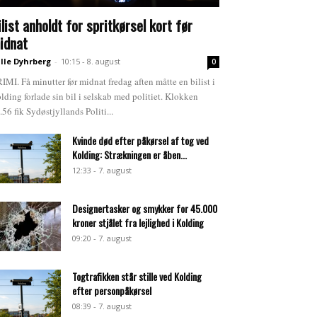
ilist anholdt for spritkørsel kort før
idnat
lle Dyhrberg
-
10:15 - 8. august
0
IMI. Få minutter før midnat fredag aften måtte en bilist i
lding forlade sin bil i selskab med politiet. Klokken
.56 fik Sydøstjyllands Politi...
Kvinde død efter påkørsel af tog ved
Kolding: Strækningen er åben...
12:33 - 7. august
Designertasker og smykker for 45.000
kroner stjålet fra lejlighed i Kolding
09:20 - 7. august
Togtrafikken står stille ved Kolding
efter personpåkørsel
08:39 - 7. august