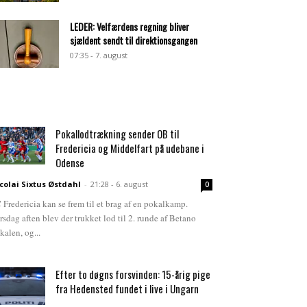
LEDER: Velfærdens regning bliver
sjældent sendt til direktionsgangen
07:35 - 7. august
Pokallodtrækning sender OB til
Fredericia og Middelfart på udebane i
Odense
colai Sixtus Østdahl
-
21:28 - 6. august
0
 Fredericia kan se frem til et brag af en pokalkamp.
rsdag aften blev der trukket lod til 2. runde af Betano
kalen, og...
Efter to døgns forsvinden: 15-årig pige
fra Hedensted fundet i live i Ungarn