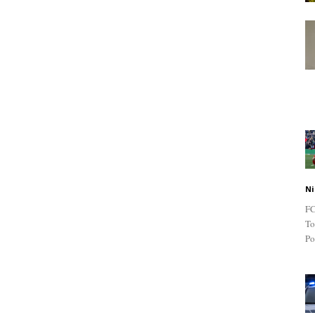
Ni
FC
To
Po