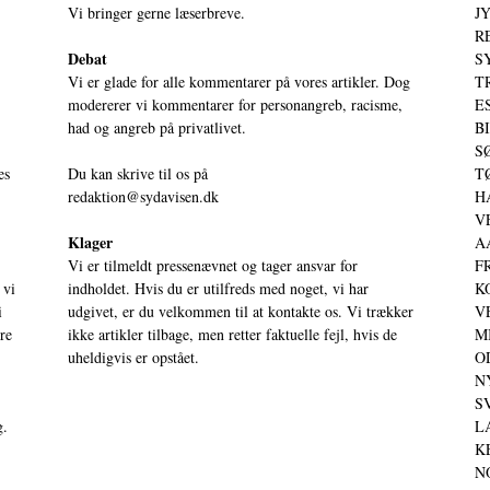
Vi bringer gerne læserbreve.
JY
RE
Debat
S
Vi er glade for alle kommentarer på vores artikler. Dog
T
modererer vi kommentarer for personangreb, racisme,
ES
had og angreb på privatlivet.
BI
SØ
es
Du kan skrive til os på
TØ
redaktion@sydavisen.dk
HA
VE
Klager
AA
Vi er tilmeldt pressenævnet og tager ansvar for
FR
 vi
indholdet. Hvis du er utilfreds med noget, vi har
KO
i
udgivet, er du velkommen til at kontakte os. Vi trækker
VE
ere
ikke artikler tilbage, men retter faktuelle fejl, hvis de
MI
uheldigvis er opstået.
OD
NY
SV
g.
LA
KE
NO