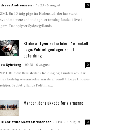
dreas Andreassen
-
18:23 - 6. august
0
IMI. En 15-årig pige fra Hedensted, der har været
rsvundet i mere end to døgn, er torsdag fundet i live i
garn. Det oplyser Sydøstjyllands...
Stribe af tyverier fra biler på et enkelt
døgn: Politiet gentager kendt
opfordring
ea Dyhrberg
-
09:28 - 6. august
0
IMI. Bilejere flere steder i Kolding og Lunderskov har
et en kedelig overraskelse, når de er vendt tilbage til deres
retøjer. Sydøstjyllands Politi har...
Manden, der slukkede for alarmerne
lie Christine Skøtt Christensen
-
11:40 - 5. august
0