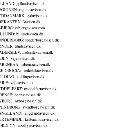
LLAND: jyllandsavisen.dk
GIONEN: regionsavisen.dk
YDDANMARK: sydavisen.dk
REKANTEN: 3avisen.dk
BJERG: esbjergavisen.com
LLUND: billundavisen.dk
NDERBORG: sønderborgavisen.dk
NDER: tønderavisen.dk
DERSLEV: haderslevavisen.dk
JEN: vejenavisen.dk
BENRAA: aabenraaavisen.dk
EDERICIA: fredericiaavisen.dk
LDING: koldingavisen.dk
JLE: vejleavisen.dk
DDELFART: middelfartavisen.dk
ENSE: odenseavisen.dk
BORG: nyborgavisen.dk
ENDBORG: svendborgavisen.dk
NGELAND: langelandavisen.dk
RTEMINDE: kertemindeavisen.dk
RDFYN: nordfynsavisen.dk