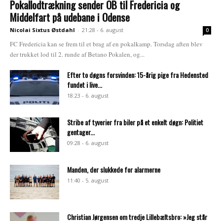
Pokallodtrækning sender OB til Fredericia og
Middelfart på udebane i Odense
Nicolai Sixtus Østdahl
-
21:28 - 6. august
0
FC Fredericia kan se frem til et brag af en pokalkamp. Torsdag aften blev
der trukket lod til 2. runde af Betano Pokalen, og...
Efter to døgns forsvinden: 15-årig pige fra Hedensted
fundet i live...
18:23 - 6. august
Stribe af tyverier fra biler på et enkelt døgn: Politiet
gentager...
09:28 - 6. august
Manden, der slukkede for alarmerne
11:40 - 5. august
Christian Jørgensen om tredje Lillebæltsbro: »Jeg står