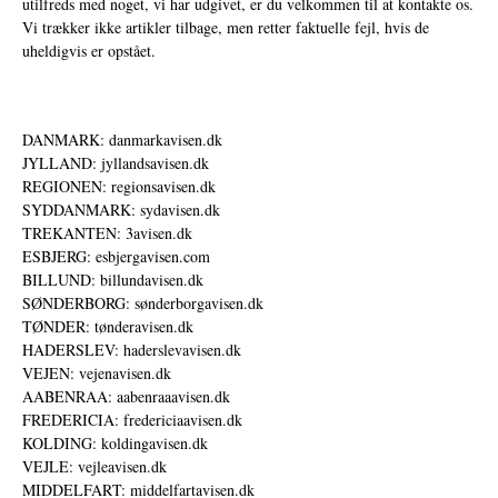
utilfreds med noget, vi har udgivet, er du velkommen til at kontakte os.
Vi trækker ikke artikler tilbage, men retter faktuelle fejl, hvis de
uheldigvis er opstået.
DANMARK: danmarkavisen.dk
JYLLAND: jyllandsavisen.dk
REGIONEN: regionsavisen.dk
SYDDANMARK: sydavisen.dk
TREKANTEN: 3avisen.dk
ESBJERG: esbjergavisen.com
BILLUND: billundavisen.dk
SØNDERBORG: sønderborgavisen.dk
TØNDER: tønderavisen.dk
HADERSLEV: haderslevavisen.dk
VEJEN: vejenavisen.dk
AABENRAA: aabenraaavisen.dk
FREDERICIA: fredericiaavisen.dk
KOLDING: koldingavisen.dk
VEJLE: vejleavisen.dk
MIDDELFART: middelfartavisen.dk