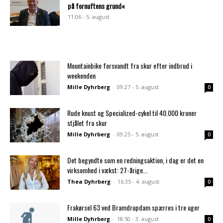
på fornuftens grund«
11:06 - 5. august
Mountainbike forsvandt fra skur efter indbrud i
weekenden
Mille Dyhrberg
-
09:27 - 5. august
0
Rude knust og Specialized-cykel til 40.000 kroner
stjålet fra skur
Mille Dyhrberg
-
09:25 - 5. august
0
Det begyndte som en redningsaktion, i dag er det en
virksomhed i vækst: 27-årige...
Thea Dyhrberg
-
16:35 - 4. august
0
Frakørsel 63 ved Bramdrupdam spærres i tre uger
Mille Dyhrberg
-
18:50 - 3. august
0