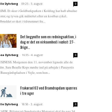
lle Dyhrberg
-
09:25 - 5. august
0
IMI. Et skur i Goldbækparken i Kolding har haft ubudne
ster, og tyven gik målrettet efter en kostbar cykel.
dbruddet er sket i tidsrummet fra...
Det begyndte som en redningsaktion, i
dag er det en virksomhed i vækst: 27-
årige...
ea Dyhrberg
-
16:35 - 4. august
0
SINESS. Morgenen den 11. november lignede alle de
dre. Sara Beadle Kops mødte ind på arbejde i Panayotis
 Banegårdspladsen i Vejle, som hun...
Frakørsel 63 ved Bramdrupdam spærres
i tre uger
lle Dyhrberg
-
18:50 - 3. august
0
AFIK. Bilister på Sønderjyske Motorvej skal fra uge 34