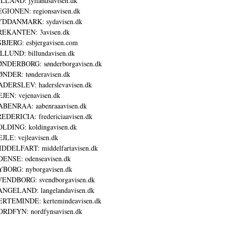
LLAND: jyllandsavisen.dk
GIONEN: regionsavisen.dk
YDDANMARK: sydavisen.dk
REKANTEN: 3avisen.dk
BJERG: esbjergavisen.com
LLUND: billundavisen.dk
NDERBORG: sønderborgavisen.dk
NDER: tønderavisen.dk
DERSLEV: haderslevavisen.dk
JEN: vejenavisen.dk
BENRAA: aabenraaavisen.dk
EDERICIA: fredericiaavisen.dk
LDING: koldingavisen.dk
JLE: vejleavisen.dk
DDELFART: middelfartavisen.dk
ENSE: odenseavisen.dk
BORG: nyborgavisen.dk
ENDBORG: svendborgavisen.dk
NGELAND: langelandavisen.dk
RTEMINDE: kertemindeavisen.dk
RDFYN: nordfynsavisen.dk