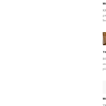
Mi
KR
gæ
In
Th
BU
an
på
Mi
TR