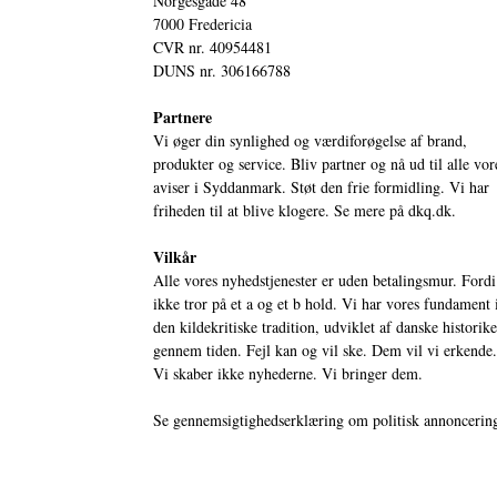
Norgesgade 48
7000 Fredericia
CVR nr. 40954481
DUNS nr. 306166788
Partnere
Vi øger din synlighed og værdiforøgelse af brand,
produkter og service. Bliv partner og nå ud til alle vor
aviser i Syddanmark. Støt den frie formidling. Vi har
friheden til at blive klogere. Se mere på
dkq.dk.
Vilkår
Alle vores nyhedstjenester er uden betalingsmur. Fordi
ikke tror på et a og et b hold. Vi har vores fundament 
den kildekritiske tradition, udviklet af danske historik
gennem tiden. Fejl kan og vil ske. Dem vil vi erkende.
Vi skaber ikke nyhederne. Vi bringer dem.
Se gennemsigtighedserklæring om politisk annoncerin