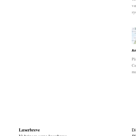
væ
sy
An
På
Ce
ma
Læserbreve
D