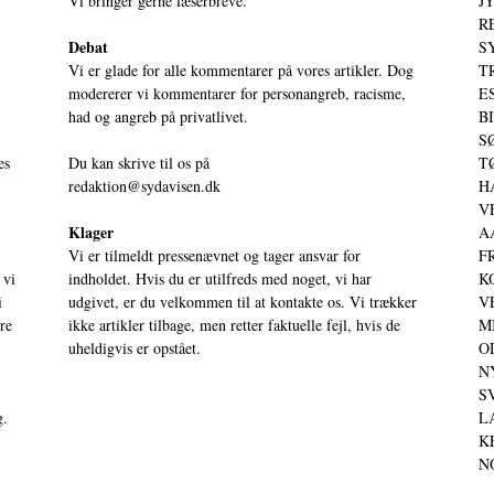
Vi bringer gerne læserbreve.
JY
RE
Debat
S
Vi er glade for alle kommentarer på vores artikler. Dog
T
modererer vi kommentarer for personangreb, racisme,
ES
had og angreb på privatlivet.
BI
SØ
es
Du kan skrive til os på
TØ
redaktion@sydavisen.dk
HA
VE
Klager
AA
Vi er tilmeldt pressenævnet og tager ansvar for
FR
 vi
indholdet. Hvis du er utilfreds med noget, vi har
KO
i
udgivet, er du velkommen til at kontakte os. Vi trækker
VE
ere
ikke artikler tilbage, men retter faktuelle fejl, hvis de
MI
uheldigvis er opstået.
OD
NY
SV
g.
LA
KE
NO