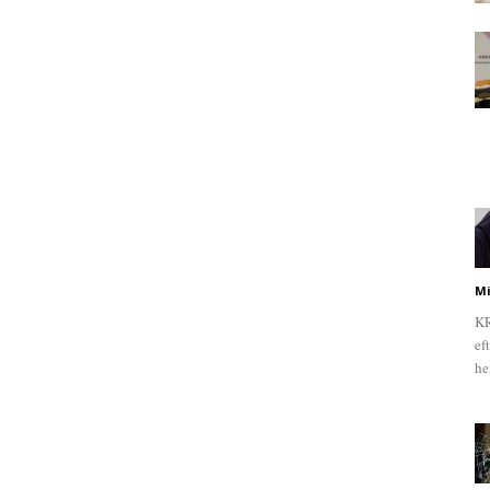
Mi
KR
ef
he