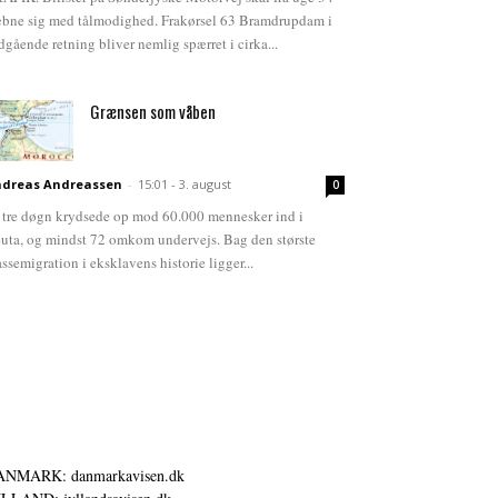
bne sig med tålmodighed. Frakørsel 63 Bramdrupdam i
dgående retning bliver nemlig spærret i cirka...
Grænsen som våben
dreas Andreassen
-
15:01 - 3. august
0
 tre døgn krydsede op mod 60.000 mennesker ind i
uta, og mindst 72 omkom undervejs. Bag den største
ssemigration i eksklavens historie ligger...
ANMARK: danmarkavisen.dk