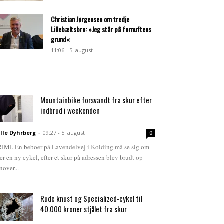
Christian Jørgensen om tredje
Lillebæltsbro: »Jeg står på fornuftens
grund«
11:06 - 5. august
Mountainbike forsvandt fra skur efter
indbrud i weekenden
lle Dyhrberg
-
09:27 - 5. august
0
IMI. En beboer på Lavendelvej i Kolding må se sig om
ter en ny cykel, efter et skur på adressen blev brudt op
nover...
Rude knust og Specialized-cykel til
40.000 kroner stjålet fra skur