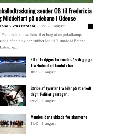
okallodtrækning sender OB til Fredericia
g Middelfart på udebane i Odense
colai Sixtus Østdahl
-
21:28 - 6. august
0
 Fredericia kan se frem til et brag af en pokalkamp.
rsdag aften blev der trukket lod til 2. runde af Betano
kalen, og...
Efter to døgns forsvinden: 15-årig pige
fra Hedensted fundet i live...
18:23 - 6. august
Stribe af tyverier fra biler på et enkelt
døgn: Politiet gentager...
09:28 - 6. august
Manden, der slukkede for alarmerne
11:40 - 5. august