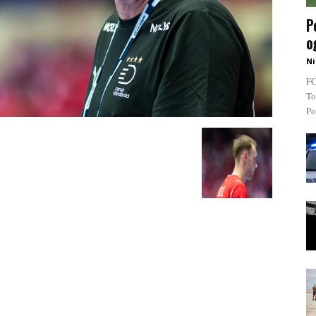
P
o
Ni
FC
To
Po