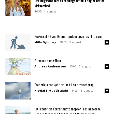
Det begyndte som en redningsaktion, i dag er det en
virksomhed...
16:35 - 4. august
Frakørsel 63 ved Bramdrupdam spærres i tre uger
Mille Dyhrberg
-
18:50 - 3. august
0
Grænsen som våben
Andreas Andreassen
-
15:01 - 3. august
0
Fredericia har købt rutine til en presset trup
Nicolai Sixtus Østdahl
-
14:24 - 3. august
0
FC Fredericia henter midtbaneprofil hos naboerne:
Casper Jørgensen får fire år på Monjasa Park