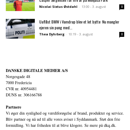
Nicolai Sixtus Østdahl
-
13:00 - 3. august
0
Uaflåst BMW i Vamdrup blev et let bytte: Nu mangler
ejeren sin pung med...
Thea Dyhrberg
-
10:19 - 3. august
0
DANSKE DIGITALE MEDIER A/S
Norgesgade 48
7000 Fredericia
CVR nr. 40954481
DUNS nr. 306166788
Partnere
Vi øger din synlighed og værdiforøgelse af brand, produkter og service.
Bliv partner og nå ud til alle vores aviser i Syddanmark. Støt den frie
formidling. Vi har friheden til at blive klogere. Se mere på
dkq.dk.