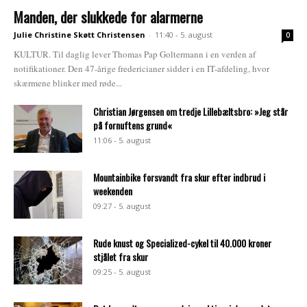
Manden, der slukkede for alarmerne
Julie Christine Skøtt Christensen
-
11:40 - 5. august
0
KULTUR. Til daglig lever Thomas Pap Goltermann i en verden af
notifikationer. Den 47-årige fredericianer sidder i en IT-afdeling, hvor
skærmene blinker med røde...
Christian Jørgensen om tredje Lillebæltsbro: »Jeg står
på fornuftens grund«
11:06 - 5. august
Mountainbike forsvandt fra skur efter indbrud i
weekenden
09:27 - 5. august
Rude knust og Specialized-cykel til 40.000 kroner
stjålet fra skur
09:25 - 5. august