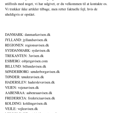
utilfreds med noget, vi har udgivet, er du velkommen til at kontakte os.
Vi trækker ikke artikler tilbage, men retter faktuelle fejl, hvis de
uheldigvis er opstået.
DANMARK: danmarkavisen.dk
JYLLAND: jyllandsavisen.dk
REGIONEN: regionsavisen.dk
SYDDANMARK: sydavisen.dk
TREKANTEN: 3avisen.dk
ESBJERG: esbjergavisen.com
BILLUND: billundavisen.dk
SØNDERBORG: sønderborgavisen.dk
TØNDER: tønderavisen.dk
HADERSLEV: haderslevavisen.dk
VEJEN: vejenavisen.dk
AABENRAA: aabenraaavisen.dk
FREDERICIA: fredericiaavisen.dk
KOLDING: koldingavisen.dk
VEJLE: vejleavisen.dk