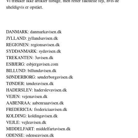
Vi trækker ikke artikler tilbage, men retter faktuelle fejl, hvis de
uheldigvis er opstået.
DANMARK: danmarkavisen.dk
JYLLAND: jyllandsavisen.dk
REGIONEN: regionsavisen.dk
SYDDANMARK: sydavisen.dk
TREKANTEN: 3avisen.dk
ESBJERG: esbjergavisen.com
BILLUND: billundavisen.dk
SØNDERBORG: sønderborgavisen.dk
TØNDER: tønderavisen.dk
HADERSLEV: haderslevavisen.dk
VEJEN: vejenavisen.dk
AABENRAA: aabenraaavisen.dk
FREDERICIA: fredericiaavisen.dk
KOLDING: koldingavisen.dk
VEJLE: vejleavisen.dk
MIDDELFART: middelfartavisen.dk
ODENSE: odenseavisen.dk