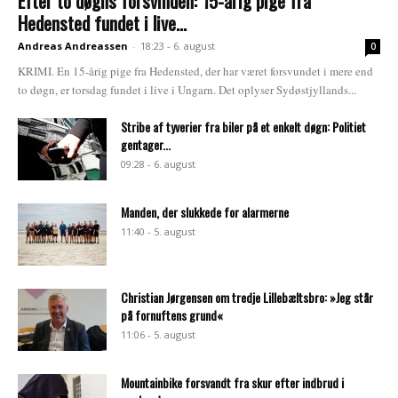
Efter to døgns forsvinden: 15-årig pige fra
Hedensted fundet i live...
Andreas Andreassen
-
18:23 - 6. august
0
KRIMI. En 15-årig pige fra Hedensted, der har været forsvundet i mere end
to døgn, er torsdag fundet i live i Ungarn. Det oplyser Sydøstjyllands...
Stribe af tyverier fra biler på et enkelt døgn: Politiet
gentager...
09:28 - 6. august
Manden, der slukkede for alarmerne
11:40 - 5. august
Christian Jørgensen om tredje Lillebæltsbro: »Jeg står
på fornuftens grund«
11:06 - 5. august
Mountainbike forsvandt fra skur efter indbrud i