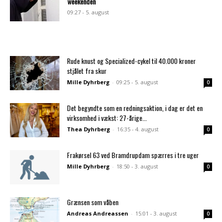
weekenden
09:27 - 5. august
Rude knust og Specialized-cykel til 40.000 kroner
stjålet fra skur
Mille Dyhrberg
-
09:25 - 5. august
0
Det begyndte som en redningsaktion, i dag er det en
virksomhed i vækst: 27-årige...
Thea Dyhrberg
-
16:35 - 4. august
0
Frakørsel 63 ved Bramdrupdam spærres i tre uger
Mille Dyhrberg
-
18:50 - 3. august
0
Grænsen som våben
Andreas Andreassen
-
15:01 - 3. august
0