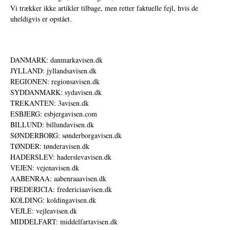
Vi trækker ikke artikler tilbage, men retter faktuelle fejl, hvis de
uheldigvis er opstået.
DANMARK: danmarkavisen.dk
JYLLAND: jyllandsavisen.dk
REGIONEN: regionsavisen.dk
SYDDANMARK: sydavisen.dk
TREKANTEN: 3avisen.dk
ESBJERG: esbjergavisen.com
BILLUND: billundavisen.dk
SØNDERBORG: sønderborgavisen.dk
TØNDER: tønderavisen.dk
HADERSLEV: haderslevavisen.dk
VEJEN: vejenavisen.dk
AABENRAA: aabenraaavisen.dk
FREDERICIA: fredericiaavisen.dk
KOLDING: koldingavisen.dk
VEJLE: vejleavisen.dk
MIDDELFART: middelfartavisen.dk